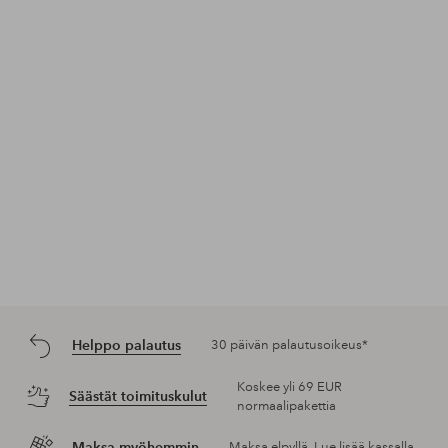
Julkaissut
ellosofficial
Helppo palautus
30 päivän palautusoikeus*
Koskee yli 69 EUR
Säästät toimituskulut
normaalipakettia
Maksa myöhemmin
Maksa elpyllä. Lue lisää kassalla.