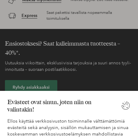
Saat pakettisi tavallista nopeammalla
Express
toimituksella
Ensiostoksesi? Saat kalleimmasta tuotteesta –
40%*.
Uutuuksia viikoittain, eksklusiivisia tarjouksia ja suuri annos tyyli-
innoitusta – suoraan postilaatikkoosi.
Ryhdy asiakkaaksi
Evästeet ovat sinun, joten niin on
* Katso tarjouksen ehdot rekisteröitymisen yhteydessä
valintakin!
Ellos käyttää verkkosivuston toiminnalle välttämättömiä
Tarvitsetko apua?
evästeitä sekä analyysin, sisällön mukauttamisen ja sinua
koskevamman verkkosivustoelämyksen mahdollistavia
Löydät vastaukset useimmin kysyttyihin kysymyksiin usein