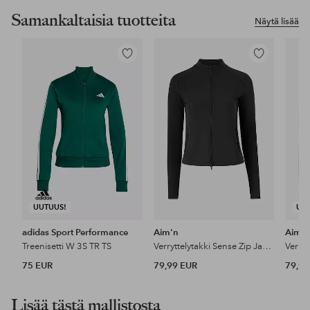
Samankaltaisia tuotteita
Näytä lisää
Lisää
Lisää
suosikkeihin
suosikkeihin
UUTUUS!
UU
adidas Sport Performance
Aim'n
Aim'
Treenisetti W 3S TR TS
Verryttelytakki Sense Zip Jacket
75 EUR
79,99 EUR
79,99
Lisää tästä mallistosta