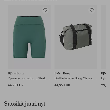
Lisää
Lisää
suosikkeihin
suosikkeihin
Björn Borg
Björn Borg
Björn
Pyöräilyshortsit Borg Sleek Shorts
Duffle-laukku Borg Classic Sports Bag
44,95 EUR
44,95 EUR
29,95
Suosikit juuri nyt