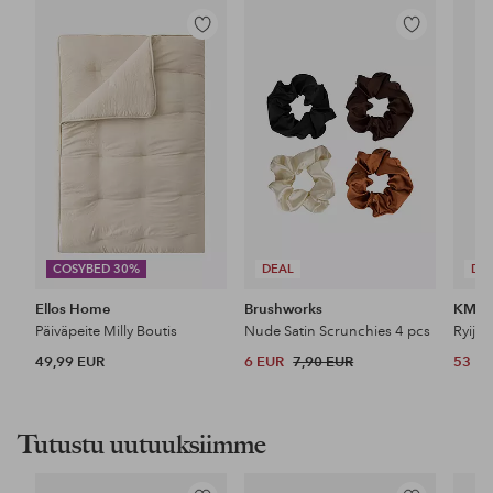
Lisää
Lisää
suosikkeihin
suosikkeihin
COSYBED 30%
DEAL
DE
Ellos Home
Brushworks
KM H
Päiväpeite Milly Boutis
Nude Satin Scrunchies 4 pcs
Ryijy
49,99 EUR
6 EUR
7,90 EUR
53 E
Tutustu uutuuksiimme