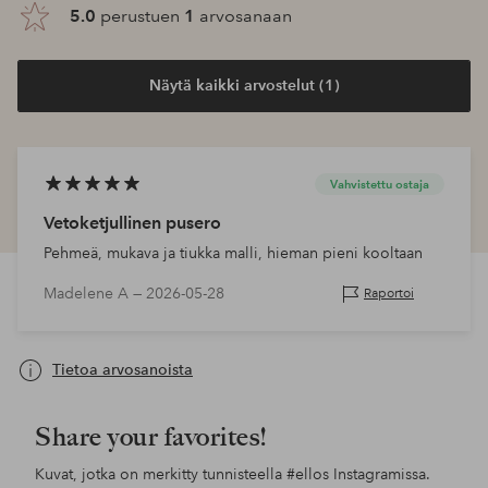
5.0
perustuen
1
arvosanaan
Näytä kaikki arvostelut (1)
Vahvistettu ostaja
Vetoketjullinen pusero
Pehmeä, mukava ja tiukka malli, hieman pieni kooltaan
Madelene A —
2026-05-28
Raportoi
Tietoa arvosanoista
Share your favorites!
Kuvat, jotka on merkitty tunnisteella
#ellos
Instagramissa.