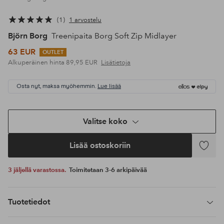
1
1 arvostelu
Björn Borg
Treenipaita Borg Soft Zip Midlayer
63 EUR
OUTLET
Alkuperäinen hinta
89,95 EUR
Lisätietoja
Osta nyt, maksa myöhemmin.
Lue lisää
Valitse koko
Lisää ostoskoriin
Lisää
suosikke
3 jäljellä varastossa.
Toimitetaan 3-6 arkipäivää
Tuotetiedot