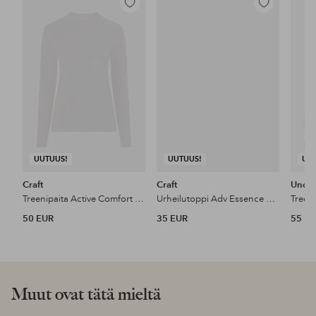
Lisää
Lisää
suosikkeihin
suosikkeihin
UUTUUS!
UUTUUS!
UU
Craft
Craft
Unde
Treenipaita Active Comfort LS 2 W
Urheilutoppi Adv Essence LS Tee 2 W
Treen
50 EUR
35 EUR
55 E
Muut ovat tätä mieltä