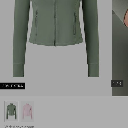
1
/
6
30% EXTRA
Väri: Agave green