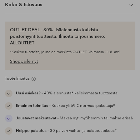
Koko & Istuvuus
OUTLET DEAL - 30% lisäalennusta kaikista
poistomyyntituotteista. Ilmoita tarjousnumero:
ALLOUTLET
*Koskee tuotteita, joissa on merkintä OUTLET. Voimassa 11.8. asti.
Shoppaile nyt
Tuoteilmoitus
Uusi asiakas?
– 40% alennusta* kalleimmasta tuotteesta
Ilmainen toimitus
– Koskee yli 69 € normaalipaketteja*
Joustavat maksutavat
– Maksa nyt, myöhemmin tai maksa erissä
Helppo palautus
– 30 päivän vaihto- ja palautusoikeus*