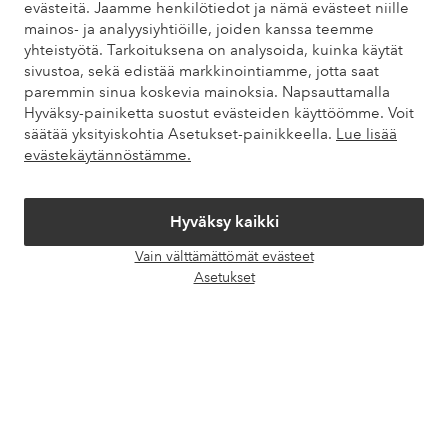
evästeitä. Jaamme henkilötiedot ja nämä evästeet niille
kysytyistä kysymyksistä. Löydät myös tietoa siitä, miten voit ottaa
mainos- ja analyysiyhtiöille, joiden kanssa teemme
meihin yhteyttä.
yhteistyötä. Tarkoituksena on analysoida, kuinka käytät
sivustoa, sekä edistää markkinointiamme, jotta saat
Asiakaspalvelu
Tilaukset
Maksutavat
Toim
paremmin sinua koskevia mainoksia. Napsauttamalla
Hyväksy-painiketta suostut evästeiden käyttöömme. Voit
säätää yksityiskohtia Asetukset-painikkeella.
Lue lisää
evästekäytännöstämme.
Omat sivut
Hyväksy kaikki
Tietoa Elloksesta
Vain välttämättömät evästeet
Avaa
Asetukset
Palvelumme
chat-
laati
Ehdot
Ystävät