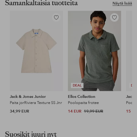
Samankaltaisia tuotteita
Näytä lisää
Lisää
Lisää
suosikkeihin
suosikkeihin
DEAL
DE
Jack & Jones Junior
Ellos Collection
Jack 
Paita jorRiviera Texture SS Jnr
Poolopaita frotee
34,99 EUR
14 EUR
19,99 EUR
15 E
Suosikit juuri nyt