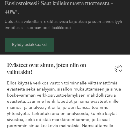
Ensiostoksesi? Saat kalleimmasta tuotteesta –
40%*.
Uutuuksia viikoittain, eksklusiivisia tarjouksia ja suuri annos tyyli-
innoitusta – suoraan postilaatikkoosi.
Ryhdy asiakkaaksi
* Katso tarjouksen ehdot rekisteröitymisen yhteydessä
Evästeet ovat sinun, joten niin on
valintakin!
Tarvitsetko apua?
Ellos käyttää verkkosivuston toiminnalle välttämättömiä
evästeitä sekä analyysin, sisällön mukauttamisen ja sinua
Löydät vastaukset useimmin kysyttyihin kysymyksiin usein
koskevamman verkkosivustoelämyksen mahdollistavia
kysytyistä kysymyksistä. Löydät myös tietoa siitä, miten voit ottaa
evästeitä. Jaamme henkilötiedot ja nämä evästeet niille
meihin yhteyttä.
mainos- ja analyysiyhtiöille, joiden kanssa teemme
yhteistyötä. Tarkoituksena on analysoida, kuinka käytät
Asiakaspalvelu
Tilaukset
Maksutavat
Toim
sivustoa, sekä edistää markkinointiamme, jotta saat
paremmin sinua koskevia mainoksia. Napsauttamalla