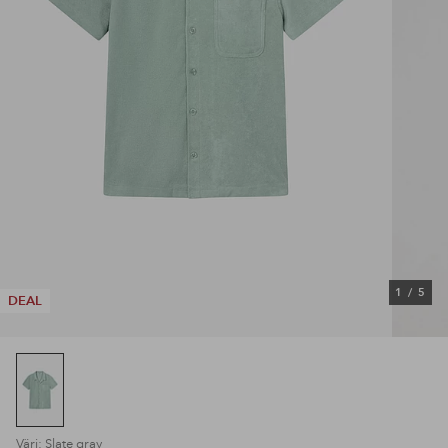
1
/
5
DEAL
Väri: Slate gray