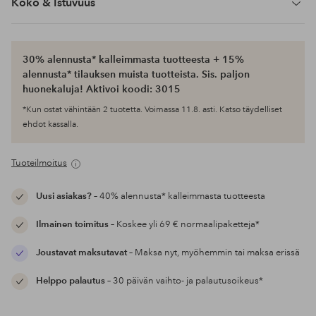
Koko & Istuvuus
30% alennusta* kalleimmasta tuotteesta + 15%
alennusta* tilauksen muista tuotteista. Sis. paljon
huonekaluja! Aktivoi koodi: 3015
*Kun ostat vähintään 2 tuotetta. Voimassa 11.8. asti. Katso täydelliset
ehdot kassalla.
Tuoteilmoitus
Uusi asiakas?
– 40% alennusta* kalleimmasta tuotteesta
Ilmainen toimitus
– Koskee yli 69 € normaalipaketteja*
Joustavat maksutavat
– Maksa nyt, myöhemmin tai maksa erissä
Helppo palautus
– 30 päivän vaihto- ja palautusoikeus*