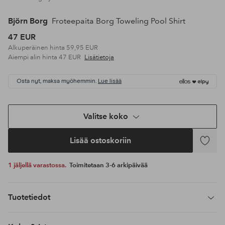
Björn Borg
Froteepaita Borg Toweling Pool Shirt
47 EUR
Alkuperäinen hinta
59,95 EUR
Aiempi alin hinta
47 EUR
Lisätietoja
Osta nyt, maksa myöhemmin.
Lue lisää
Valitse koko
Lisää ostoskoriin
Lisää
suosikke
1 jäljellä varastossa.
Toimitetaan 3-6 arkipäivää
Tuotetiedot