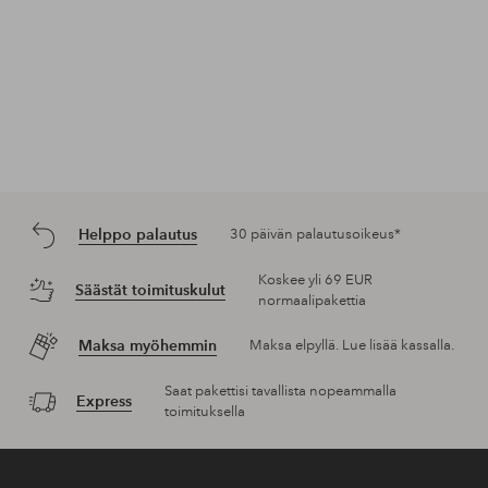
Helppo palautus
30 päivän palautusoikeus*
Koskee yli 69 EUR
Säästät toimituskulut
normaalipakettia
Maksa myöhemmin
Maksa elpyllä. Lue lisää kassalla.
Saat pakettisi tavallista nopeammalla
Express
toimituksella