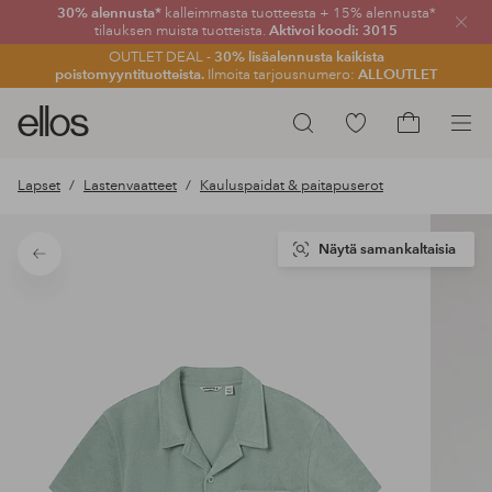
30% alennusta*
kalleimmasta tuotteesta + 15% alennusta*
Sulje
tilauksen muista tuotteista.
Aktivoi koodi: 3015
OUTLET DEAL -
30% lisäalennusta kaikista
poistomyyntituotteista.
Ilmoita tarjousnumero:
ALLOUTLET
Ellos-
Siirry
Hae
logo
merkittyihin
Siirry
–
suosikkituotteisiin
ostoskoriin
Lapset
Lastenvaatteet
Kauluspaidat & paitapuserot
siirry
aloitussivulle
Näytä samankaltaisia
Takaisin