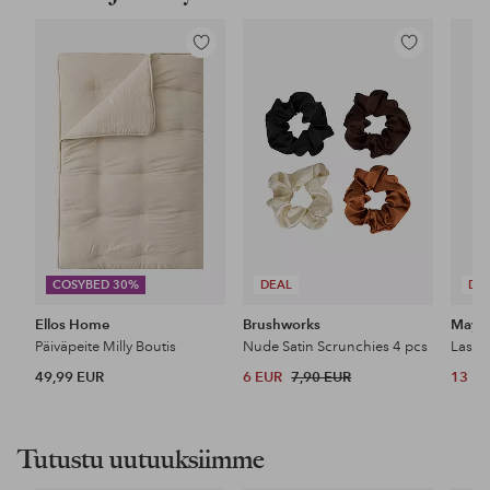
Lisää
Lisää
suosikkeihin
suosikkeihin
COSYBED 30%
DEAL
DE
Ellos Home
Brushworks
Maybe
Päiväpeite Milly Boutis
Nude Satin Scrunchies 4 pcs
49,99 EUR
6 EUR
7,90 EUR
13 E
Tutustu uutuuksiimme