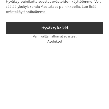
Hyväksy-painiketta suostut evästeiden käyttöömme. Voit
säätää yksityiskohtia Asetukset-painikkeella.
Lue lisää
Omat sivut
evästekäytännöstämme.
Tietoa Elloksesta
Hyväksy kaikki
Palvelumme
Vain välttämättömät evästeet
Avaa
Asetukset
chat-
Ehdot
laati
Ystävät
Turvalliset maksut – maksa nyt tai erissä
Haluatko tietää
lisää maksuvaihtoehdoistamme
?
elpy
elpy