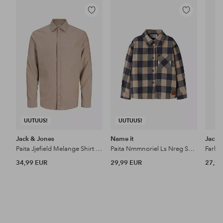
Lisää
Lisää
suosikkeihin
suosikkeihin
UUTUUS!
UUTUUS!
Jack & Jones
Name it
Jack 
Paita Jjefield Melange Shirt Ls Jnr
Paita Nmmnoriel Ls Nreg Shirt
34,99 EUR
29,99 EUR
27,99