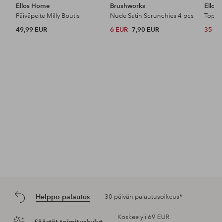
Ellos Home
Brushworks
Ellos 
Päiväpeite Milly Boutis
Nude Satin Scrunchies 4 pcs
Toppi
49,99 EUR
6 EUR
7,90 EUR
35 E
Helppo palautus
30 päivän palautusoikeus*
Koskee yli 69 EUR
Säästät toimituskulut