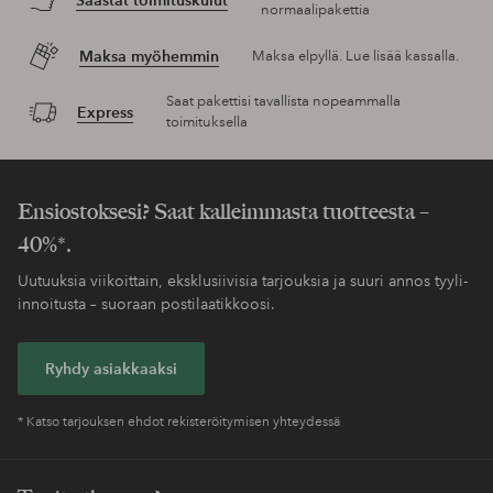
normaalipakettia
Maksa myöhemmin
Maksa elpyllä. Lue lisää kassalla.
Saat pakettisi tavallista nopeammalla
Express
toimituksella
Ensiostoksesi? Saat kalleimmasta tuotteesta –
40%*.
Uutuuksia viikoittain, eksklusiivisia tarjouksia ja suuri annos tyyli-
innoitusta – suoraan postilaatikkoosi.
Ryhdy asiakkaaksi
* Katso tarjouksen ehdot rekisteröitymisen yhteydessä