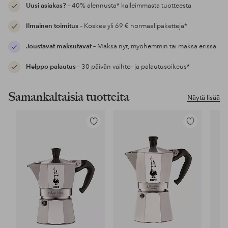
Uusi asiakas?
– 40% alennusta* kalleimmasta tuotteesta
Ilmainen toimitus
– Koskee yli 69 € normaalipaketteja*
Joustavat maksutavat
– Maksa nyt, myöhemmin tai maksa erissä
Helppo palautus
– 30 päivän vaihto- ja palautusoikeus*
Samankaltaisia tuotteita
Näytä lisää
Lisää
Lisää
suosikkeihin
suosikkeihin