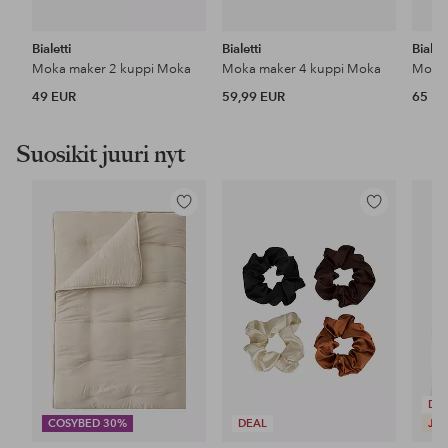
Bialetti
Bialetti
Bialett
Moka maker 2 kuppi Moka
Moka maker 4 kuppi Moka
Moka 
49 EUR
59,99 EUR
65 E
Suosikit juuri nyt
Lisää
Lisää
suosikkeihin
suosikkeihin
DE
COSYBED 30%
DEAL
JES