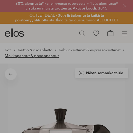
30% alennusta*
kalleimmasta tuotteesta + 15% alennusta*
Sulje
tilauksen muista tuotteista.
Aktivoi koodi: 3015
OUTLET DEAL -
30% lisäalennusta kaikista
poistomyyntituotteista.
Ilmoita tarjousnumero:
ALLOUTLET
Ellos-
Siirry
Hae
logo
merkittyihin
Siirry
–
suosikkituotteisiin
ostoskoriin
Koti
Keittiö & ruoanlaitto
Kahvinkeittimet & espressokeittimet
siirry
Mokkapannut & pressopannut
aloitussivulle
Näytä samankaltaisia
Takaisin