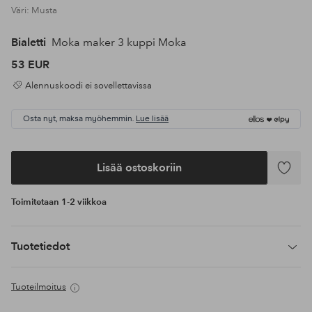
Väri: Musta
Bialetti
Moka maker 3 kuppi Moka
53 EUR
Alennuskoodi ei sovellettavissa
Osta nyt, maksa myöhemmin.
Lue lisää
Lisää ostoskoriin
Lisää
suosikke
Toimitetaan 1-2 viikkoa
Tuotetiedot
Tuoteilmoitus