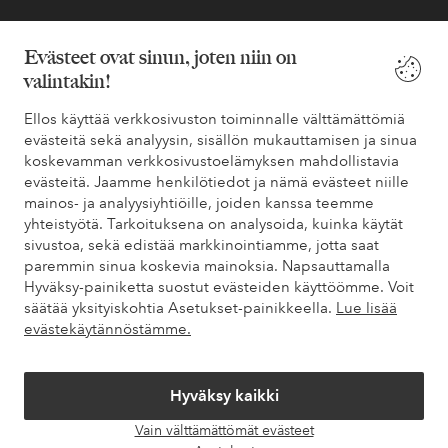
Evästeet ovat sinun, joten niin on
valintakin!
Turvalliset maksut – maksa nyt tai erissä
Haluatko tietää
lisää maksuvaihtoehdoistamme
?
Ellos käyttää verkkosivuston toiminnalle välttämättömiä
evästeitä sekä analyysin, sisällön mukauttamisen ja sinua
elpy
elpy
koskevamman verkkosivustoelämyksen mahdollistavia
evästeitä. Jaamme henkilötiedot ja nämä evästeet niille
mainos- ja analyysiyhtiöille, joiden kanssa teemme
yhteistyötä. Tarkoituksena on analysoida, kuinka käytät
Suomi - Valitse maa
sivustoa, sekä edistää markkinointiamme, jotta saat
paremmin sinua koskevia mainoksia. Napsauttamalla
Hyväksy-painiketta suostut evästeiden käyttöömme. Voit
Facebook
Instagram
Pinterest
Youtube
säätää yksityiskohtia Asetukset-painikkeella.
Lue lisää
evästekäytännöstämme.
Hyväksy kaikki
Vain välttämättömät evästeet
Avaa