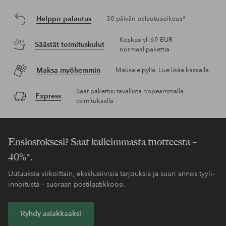
Helppo palautus
30 päivän palautusoikeus*
Koskee yli 69 EUR
Säästät toimituskulut
normaalipakettia
Maksa myöhemmin
Maksa elpyllä. Lue lisää kassalla.
Saat pakettisi tavallista nopeammalla
Express
toimituksella
Ensiostoksesi? Saat kalleimmasta tuotteesta –
40%*.
Uutuuksia viikoittain, eksklusiivisia tarjouksia ja suuri annos tyyli-
innoitusta – suoraan postilaatikkoosi.
Ryhdy asiakkaaksi