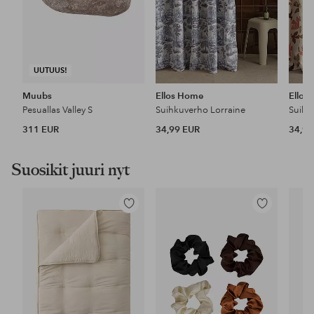
UUTUUS!
Muubs
Ellos Home
Ellos
Pesuallas Valley S
Suihkuverho Lorraine
Suihk
311 EUR
34,99 EUR
34,99
Suosikit juuri nyt
Lisää
Lisää
suosikkeihin
suosikkeihin