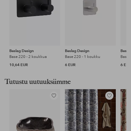
Beslag Design
Beslag Design
Besla
Base 220 - 2 koukkua
Base 220 - 1 koukku
Base 
10,64 EUR
6 EUR
6 EU
Tutustu uutuuksiimme
Lisää
Lisää
suosikkeihin
suosikkeihin