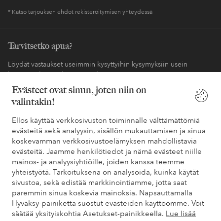
* Katso tarjouksen ehdot rekisteröitymisen yhteydessä
Tarvitsetko apua?
Löydät vastaukset useimmin kysyttyihin kysymyksiin usein
kysytyistä kysymyksistä. Löydät myös tietoa siitä, miten voit ottaa
meihin yhteyttä.
Evästeet ovat sinun, joten niin on
valintakin!
Asiakaspalvelu
Tilaukset
Maksutavat
Toim
Ellos käyttää verkkosivuston toiminnalle välttämättömiä
evästeitä sekä analyysin, sisällön mukauttamisen ja sinua
koskevamman verkkosivustoelämyksen mahdollistavia
Omat sivut
evästeitä. Jaamme henkilötiedot ja nämä evästeet niille
mainos- ja analyysiyhtiöille, joiden kanssa teemme
yhteistyötä. Tarkoituksena on analysoida, kuinka käytät
Tietoa Elloksesta
sivustoa, sekä edistää markkinointiamme, jotta saat
paremmin sinua koskevia mainoksia. Napsauttamalla
Hyväksy-painiketta suostut evästeiden käyttöömme. Voit
Palvelumme
säätää yksityiskohtia Asetukset-painikkeella.
Lue lisää