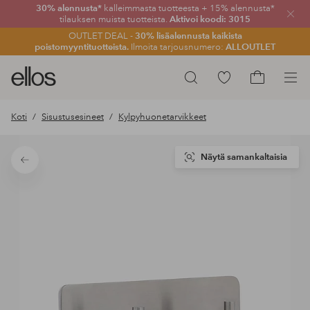
30% alennusta*
kalleimmasta tuotteesta + 15% alennusta*
Sulje
tilauksen muista tuotteista.
Aktivoi koodi: 3015
OUTLET DEAL -
30% lisäalennusta kaikista
poistomyyntituotteista.
Ilmoita tarjousnumero:
ALLOUTLET
Ellos-
Siirry
Hae
logo
merkittyihin
Siirry
–
suosikkituotteisiin
ostoskoriin
Koti
Sisustusesineet
Kylpyhuonetarvikkeet
siirry
aloitussivulle
Näytä samankaltaisia
Takaisin