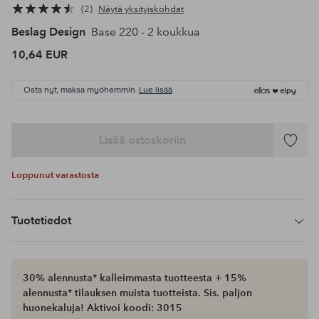
2
Näytä yksityiskohdat
Beslag Design
Base 220 - 2 koukkua
10,64 EUR
Osta nyt, maksa myöhemmin.
Lue lisää
Lisää ostoskoriin
Lisää
suosikke
Loppunut varastosta
Tuotetiedot
30% alennusta* kalleimmasta tuotteesta + 15%
alennusta* tilauksen muista tuotteista. Sis. paljon
huonekaluja! Aktivoi koodi: 3015