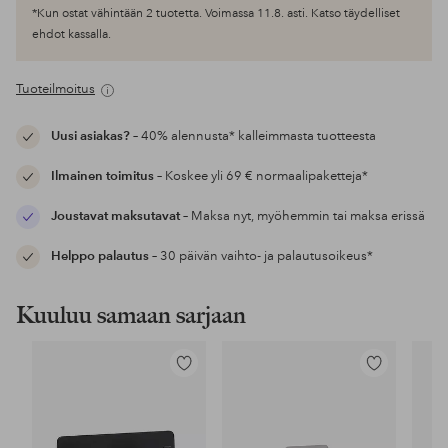
*Kun ostat vähintään 2 tuotetta. Voimassa 11.8. asti. Katso täydelliset
ehdot kassalla.
Tuoteilmoitus
Uusi asiakas?
– 40% alennusta* kalleimmasta tuotteesta
Ilmainen toimitus
– Koskee yli 69 € normaalipaketteja*
Joustavat maksutavat
– Maksa nyt, myöhemmin tai maksa erissä
Helppo palautus
– 30 päivän vaihto- ja palautusoikeus*
Kuuluu samaan sarjaan
Lisää
Lisää
suosikkeihin
suosikkeihin