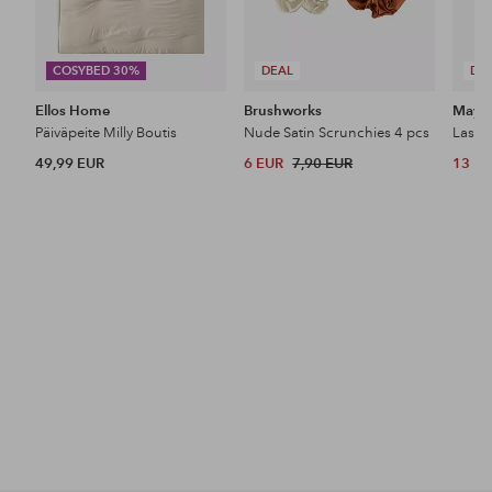
COSYBED 30%
DEAL
DE
Ellos Home
Brushworks
Maybe
Päiväpeite Milly Boutis
Nude Satin Scrunchies 4 pcs
49,99 EUR
6 EUR
7,90 EUR
13 E