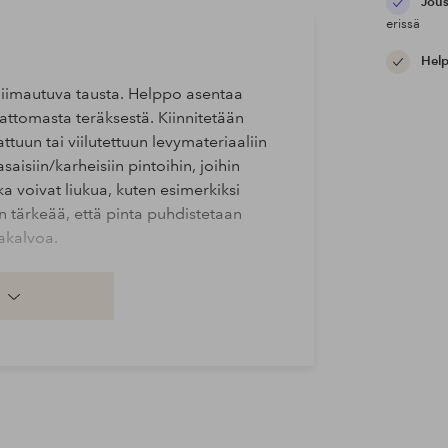
Jous
erissä
Help
seliimautuva tausta. Helppo asentaa
attomasta teräksestä. Kiinnitetään
kattuun tai viilutettuun levymateriaaliin
asaisiin/karheisiin pintoihin, joihin
tka voivat liukua, kuten esimerkiksi
 on tärkeää, että pinta puhdistetaan
makalvoa.