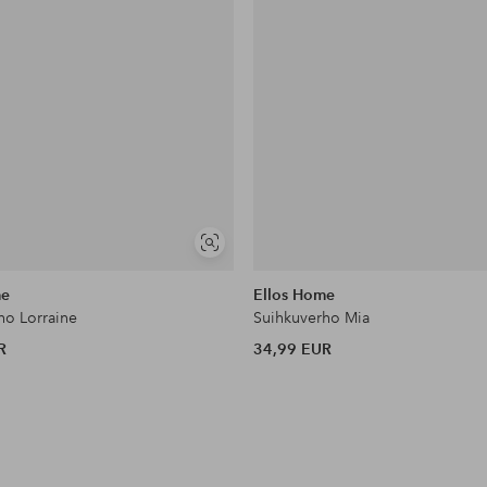
Näytä
samankaltaisia
me
Ellos Home
ho Lorraine
Suihkuverho Mia
R
34,99 EUR