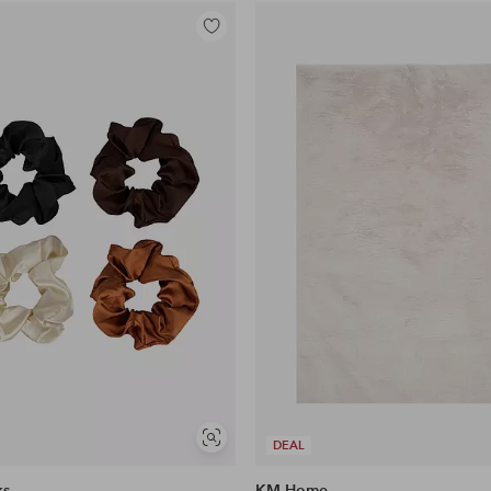
Lisää
suosikkeihin
Näytä
DEAL
samankaltaisia
ks
KM Home