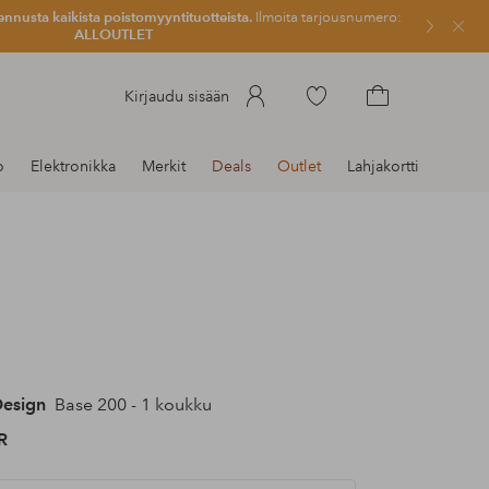
ennusta kaikista poistomyyntituotteista.
Ilmoita tarjousnumero:
Sulje
ALLOUTLET
Siirry
Kirjaudu sisään
merkittyihin
Siirry
suosikkituotteisiin
ostoskoriin
o
Elektronikka
Merkit
Deals
Outlet
Lahjakortti
Design
Base 200 - 1 koukku
R