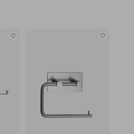
Lisää
Lisää
suosikkeihin
suosikkeihin