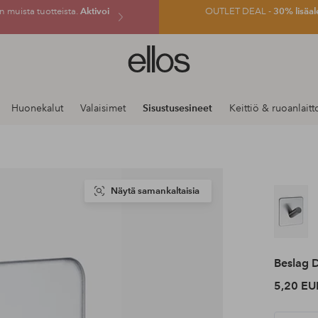
 muista tuotteista.
Aktivoi
OUTLET DEAL -
30% lisäal
Ellos-
logo
–
siirry
Huonekalut
Valaisimet
Sisustusesineet
Keittiö & ruoanlaitt
aloitussivulle
Näytä samankaltaisia
Beslag 
5,20 EU