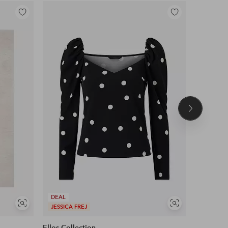
Lisää
Lisää
suosikkeihin
suosikkeihin
Seuraava
tuote
DEAL
Näytä
Näytä
JESSICA FREJ
DEAL
samankaltaisia
samankaltaisia
Ellos Collection
Maybelli