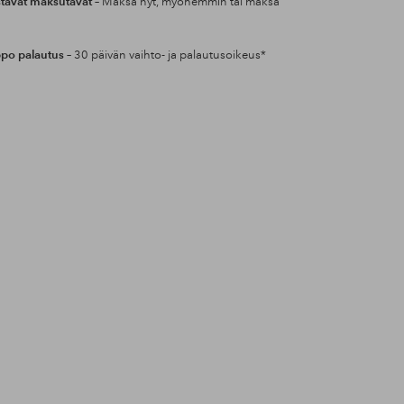
tavat maksutavat
– Maksa nyt, myöhemmin tai maksa
po palautus
– 30 päivän vaihto- ja palautusoikeus*