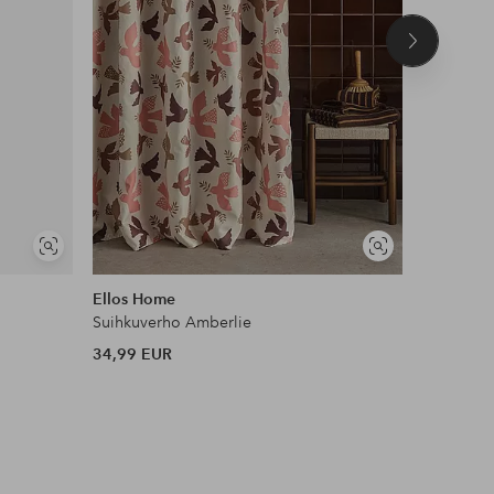
Seuraava
tuote
Näytä
Näytä
samankaltaisia
samankaltaisia
Ellos Home
Marimek
Suihkuverho Amberlie
Unikko Sh
34,99 EUR
125 EUR