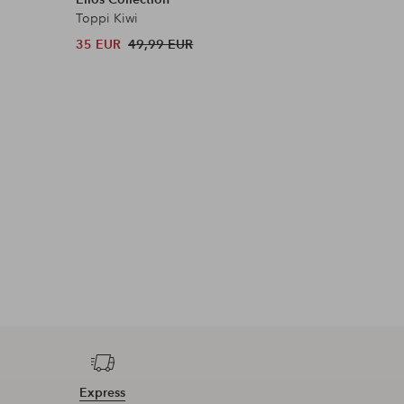
Toppi Kiwi
Lash Sens
35 EUR
49,99 EUR
13 EUR
Express