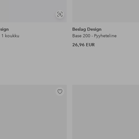
Näytä
samankaltaisia
sign
Beslag Design
- 1 koukku
Base 200 - Pyyheteline
26,96 EUR
Lisää
suosikkeihin