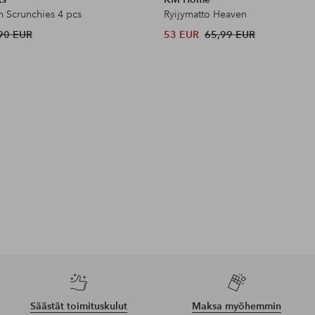
n Scrunchies 4 pcs
Ryijymatto Heaven
90 EUR
53 EUR
65,99 EUR
Säästät toimituskulut
Maksa myöhemmin