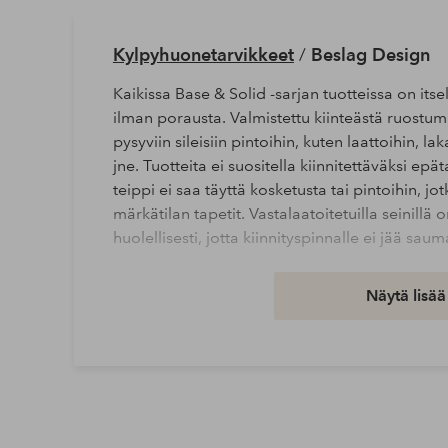
Kylpyhuonetarvikkeet
/
Beslag Design
Kaikissa Base & Solid -sarjan tuotteissa on it
ilman porausta. Valmistettu kiinteästä ruostum
pysyviin sileisiin pintoihin, kuten laattoihin, la
jne. Tuotteita ei suositella kiinnitettäväksi epät
teippi ei saa täyttä kosketusta tai pintoihin, jo
märkätilan tapetit. Vastalaatoitetuilla seinillä
huolellisesti, jotta kiinnityspinnalle ei jää sau
Leveys: 4.5 cm
Näytä lisää
Korkeus: 4.5 cm
Pituus/syvyys: 3 cm
Tuotenumero: 2158806-01-0
Lataa korkearesoluutioinen kuva