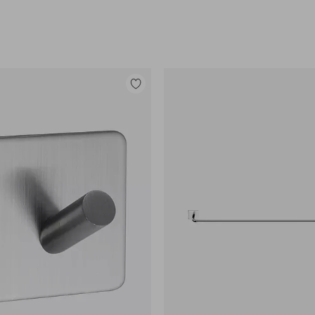
Lisää
suosikkeihin