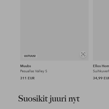
Näytä
UUTUUS!
samankaltaisia
Muubs
Ellos Ho
Pesuallas Valley S
Suihkuver
311 EUR
34,99 EU
Suosikit juuri nyt