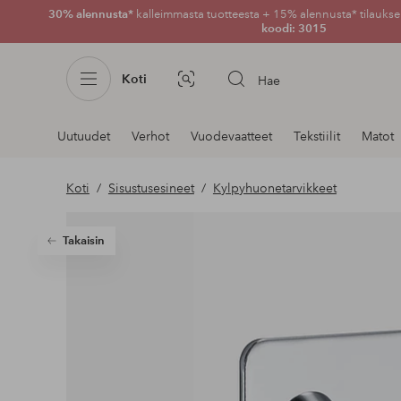
30% alennusta*
kalleimmasta tuotteesta + 15% alennusta* tilauksen
koodi: 3015
Koti
Hae
Kuvahaku
Navigointi
Uutuudet
Verhot
Vuodevaatteet
Tekstiilit
Matot
osastoilla
Koti
Sisustusesineet
Kylpyhuonetarvikkeet
Takaisin