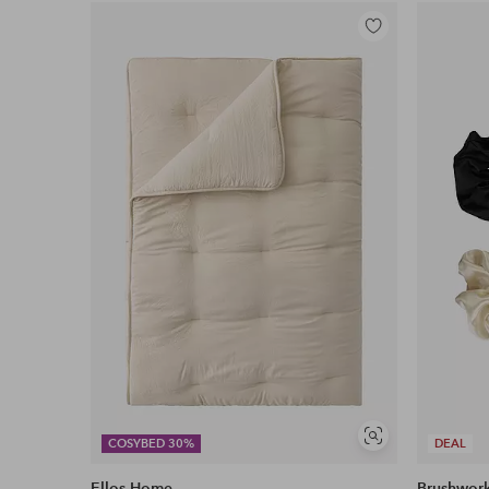
Lisää
suosikkeihin
Näytä
COSYBED 30%
DEAL
samankaltaisia
Ellos Home
Brushwor