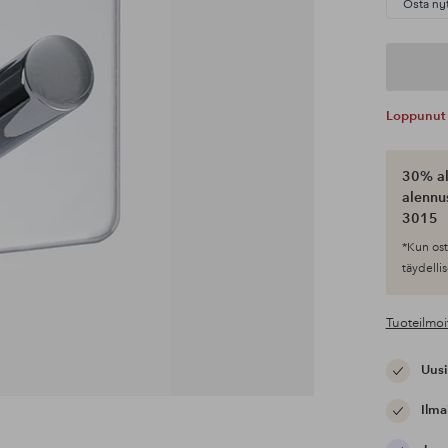
Osta ny
Loppunut 
30% al
alennus
3015
*Kun ost
täydellis
Tuoteilmoi
Uusi
Ilma