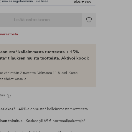
t, maksa myöhemmin.
Lue lisää
Lisää ostoskoriin
Lisää
suosikkeihin
varastosta
ennusta* kalleimmasta tuotteesta + 15%
ta* tilauksen muista tuotteista. Aktivoi koodi:
at vähintään 2 tuotetta. Voimassa 11.8. asti. Katso
et ehdot kassalla.
tus
 asiakas?
– 40% alennusta* kalleimmasta tuotteesta
inen toimitus
– Koskee yli 69 € normaalipaketteja*