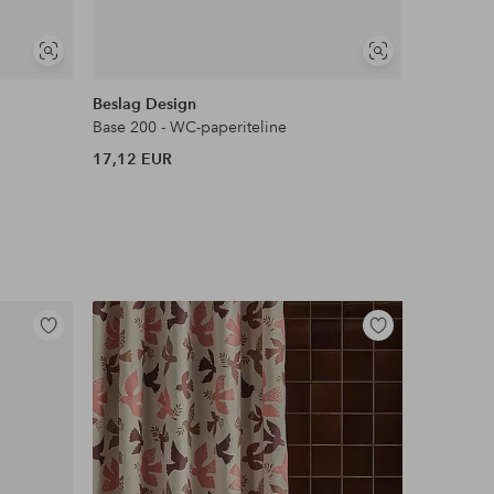
Näytä
Näytä
samankaltaisia
samankaltaisia
Beslag Design
Base 200 - WC-paperiteline
17,12 EUR
Lisää
Lisää
suosikkeihin
suosikkeihin