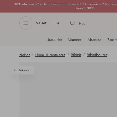
30% alennusta*
kalleimmasta tuotteesta + 15% alennusta* tilauksen
koodi: 3015
Naiset
Hae
Kuvahaku
Navigointi
Uutuudet
Vaatteet
Alusasut
Sport
osastoilla
Naiset
Uima- & ranta-asut
Bikinit
Bikinihousut
Takaisin