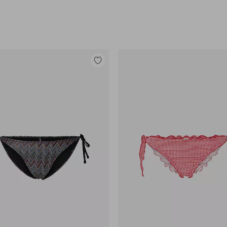
Lisää
suosikkeihin