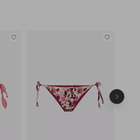
Lisää
Lisää
suosikkeihin
suosikkeihin
Seuraava
tuote