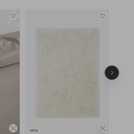
Lisää
Lisää
suosikkeihin
suosikkeihin
Seuraava
tuote
UUTUUS!
Näytä
Näytä
DEAL
DEAL