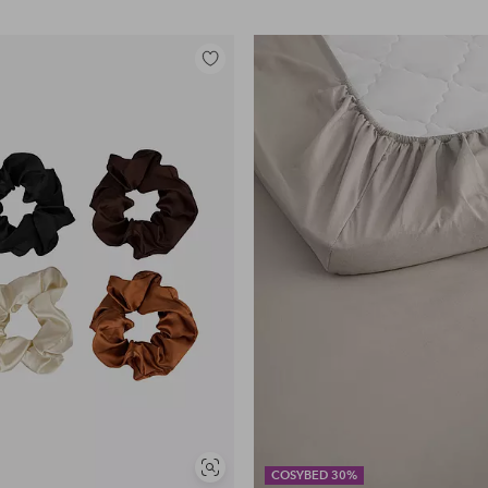
Lisää
suosikkeihin
Näytä
COSYBED 30%