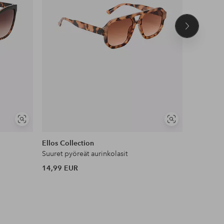
Seuraava
tuote
Näytä
Näytä
samankaltaisia
samankaltaisia
Ellos Collection
Hawaiian 
Suuret pyöreät aurinkolasit
Glowing P
14,99 EUR
10,50 EU