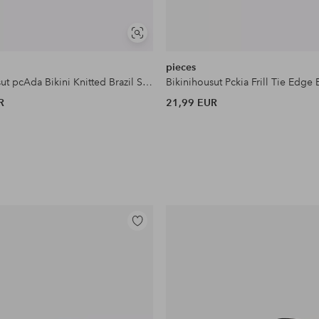
Näytä
samankaltaisia
pieces
Bikinihousut pcAda Bikini Knitted Brazil Sww
R
21,99 EUR
Lisää
suosikkeihin