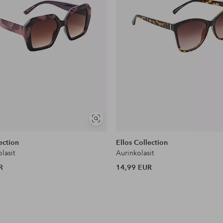
Näytä
samankaltaisia
ection
Ellos Collection
olasit
Aurinkolasit
R
14,99 EUR