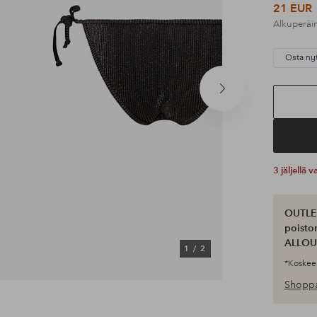
21 EUR
Alkuperäi
Osta ny
Seuraava
tuote
3 jäljellä
OUTLET
poisto
ALLOU
1
/
2
*Koskee 
Shoppa