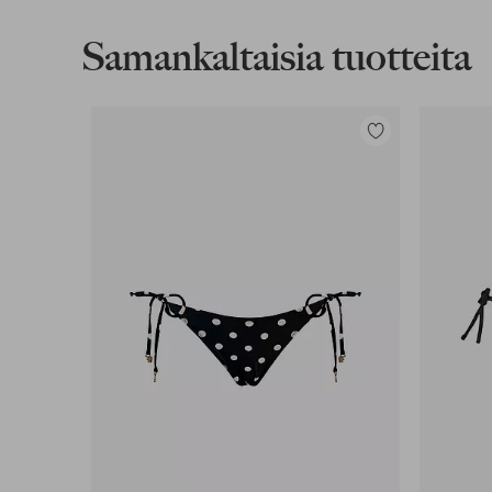
Lue lisää
Samankaltaisia tuotteita
Lasku & Tili
Edullisimmat maksutapamme
Lisää
suosikkeihin
Lue lisää