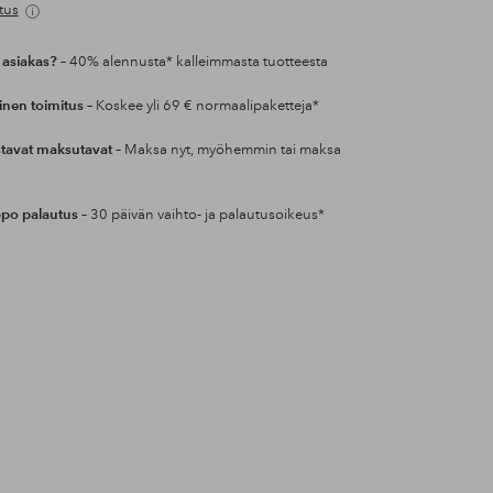
tus
 asiakas?
– 40% alennusta* kalleimmasta tuotteesta
inen toimitus
– Koskee yli 69 € normaalipaketteja*
tavat maksutavat
– Maksa nyt, myöhemmin tai maksa
po palautus
– 30 päivän vaihto- ja palautusoikeus*