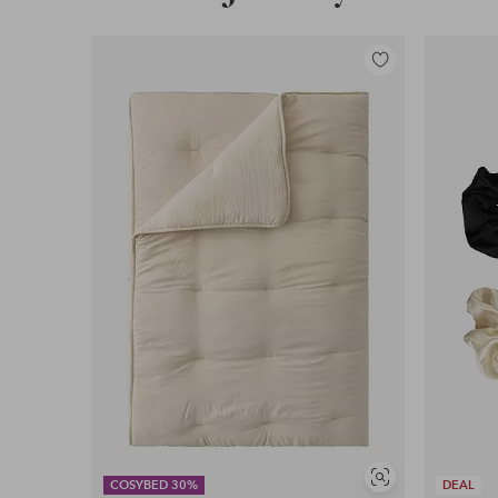
Lisää
suosikkeihin
Näytä
COSYBED 30%
DEAL