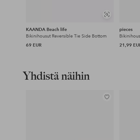
Näytä
samankaltaisia
KAANDA Beach life
pieces
Bikinihousut Reversible Tie Side Bottom
69 EUR
21,99 EU
Yhdistä näihin
Lisää
suosikkeihin