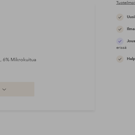
Tuoteilmoi
Uusi
Ilma
Jous
erissä
Help
a, 6% Mikrokuitua