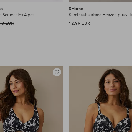
samankaltaisia
ks
&Home
n Scrunchies 4 pcs
Kuminauhalakana Heaven puuvill
90 EUR
12,99 EUR
Lisää
suosikkeihin