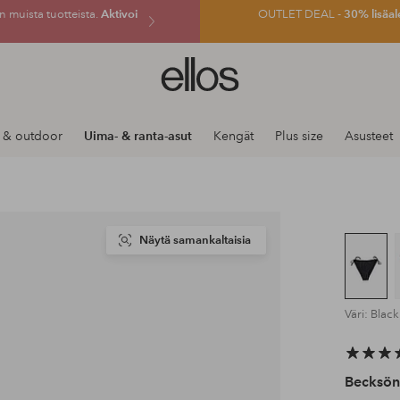
 muista tuotteista.
Aktivoi
OUTLET DEAL -
30% lisäal
Ellos-
logo
–
siirry
 & outdoor
Uima- & ranta-asut
Kengät
Plus size
Asusteet
aloitussivulle
Näytä samankaltaisia
Väri: Black
Becksön