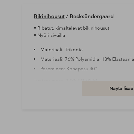
Bikinihousut
/
Becksöndergaard
• Ribatut, kimaltelevat bikinihousut
• Nyöri sivuilla
Materiaali: Trikoota
Materiaali: 76% Polyamidia, 18% Elastaani
Peseminen: Konepesu 40°
Tuotenumero: 1735721-02-M
Näytä lisää
Lataa korkearesoluutioinen kuva
Ilmainen toimitus
Koskee yli 69 € normaalipaketteja