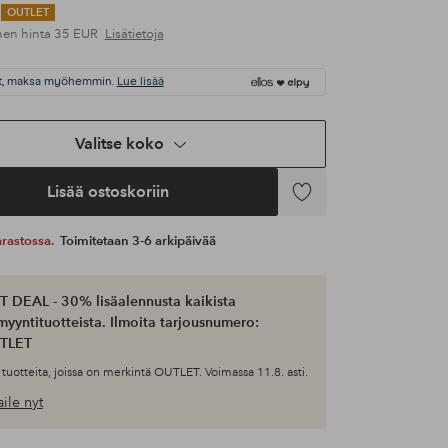
OUTLET
nen hinta
35 EUR
Lisätietoja
t, maksa myöhemmin.
Lue lisää
Valitse koko
Lisää ostoskoriin
Lisää
suosikkeihin
 varastossa.
Toimitetaan 3-6 arkipäivää
 DEAL - 30% lisäalennusta kaikista
myyntituotteista. Ilmoita tarjousnumero:
TLET
tuotteita, joissa on merkintä OUTLET. Voimassa 11.8. asti.
ile nyt