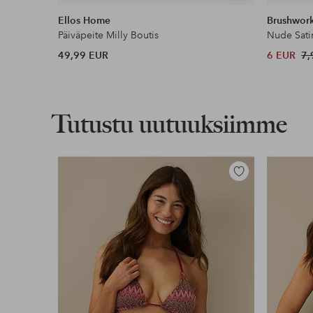
samankaltaisia
Ellos Home
Brushwor
Päiväpeite Milly Boutis
Nude Sati
49,99 EUR
6 EUR
7,
Tutustu uutuuksiimme
Lisää
suosikkeihin