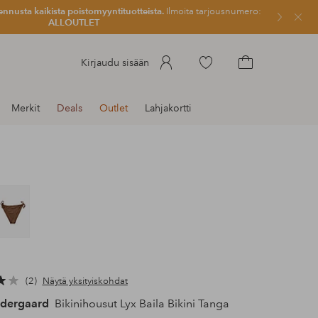
ennusta kaikista poistomyyntituotteista.
Ilmoita tarjousnumero:
Sulje
ALLOUTLET
Siirry
Kirjaudu sisään
merkittyihin
Siirry
suosikkituotteisiin
ostoskoriin
Merkit
Deals
Outlet
Lahjakortti
2
Näytä yksityiskohdat
dergaard
Bikinihousut Lyx Baila Bikini Tanga