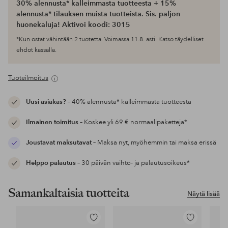
30% alennusta* kalleimmasta tuotteesta + 15%
alennusta* tilauksen muista tuotteista. Sis. paljon
huonekaluja! Aktivoi koodi: 3015
*Kun ostat vähintään 2 tuotetta. Voimassa 11.8. asti. Katso täydelliset
ehdot kassalla.
Tuoteilmoitus
Uusi asiakas?
– 40% alennusta* kalleimmasta tuotteesta
Ilmainen toimitus
– Koskee yli 69 € normaalipaketteja*
Joustavat maksutavat
– Maksa nyt, myöhemmin tai maksa erissä
Helppo palautus
– 30 päivän vaihto- ja palautusoikeus*
Samankaltaisia tuotteita
Näytä lisää
Lisää
Lisää