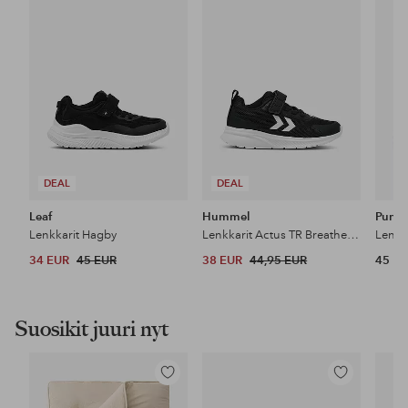
suosikkeihin
suosikkeihin
DEAL
DEAL
Leaf
Hummel
Puma
Lenkkarit Hagby
Lenkkarit Actus TR Breather Jr
Lenkk
34 EUR
45 EUR
38 EUR
44,95 EUR
45 E
Suosikit juuri nyt
Lisää
Lisää
suosikkeihin
suosikkeihin