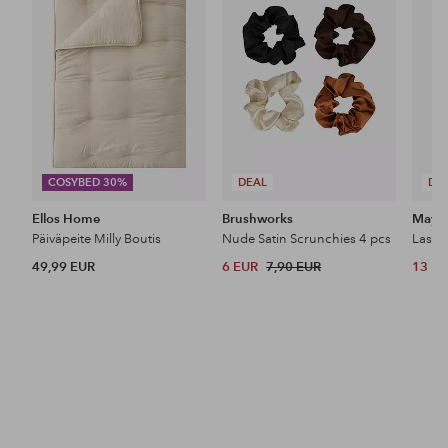
COSYBED 30%
DEAL
DE
Ellos Home
Brushworks
Maybe
Päiväpeite Milly Boutis
Nude Satin Scrunchies 4 pcs
49,99 EUR
6 EUR
7,90 EUR
13 E
Tutustu uutuuksiimme
Lisää
Lisää
suosikkeihin
suosikkeihin