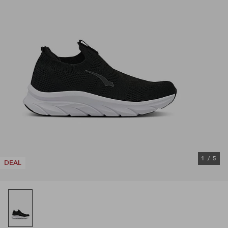
1
/
5
DEAL