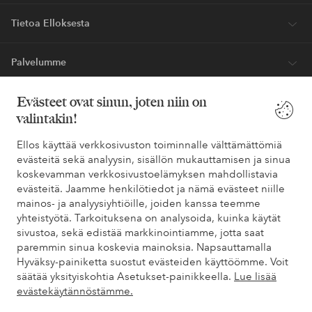
innoitusta – suoraan postilaatikkoosi.
Ryhdy asiakkaaksi
* Katso tarjouksen ehdot rekisteröitymisen yhteydessä
Evästeet ovat sinun, joten niin on
valintakin!
Tarvitsetko apua?
Ellos käyttää verkkosivuston toiminnalle välttämättömiä
evästeitä sekä analyysin, sisällön mukauttamisen ja sinua
Löydät vastaukset useimmin kysyttyihin kysymyksiin usein
koskevamman verkkosivustoelämyksen mahdollistavia
kysytyistä kysymyksistä. Löydät myös tietoa siitä, miten voit ottaa
evästeitä. Jaamme henkilötiedot ja nämä evästeet niille
meihin yhteyttä.
mainos- ja analyysiyhtiöille, joiden kanssa teemme
yhteistyötä. Tarkoituksena on analysoida, kuinka käytät
Asiakaspalvelu
Tilaukset
Maksutavat
Toim
sivustoa, sekä edistää markkinointiamme, jotta saat
paremmin sinua koskevia mainoksia. Napsauttamalla
Hyväksy-painiketta suostut evästeiden käyttöömme. Voit
säätää yksityiskohtia Asetukset-painikkeella.
Lue lisää
Omat sivut
evästekäytännöstämme.