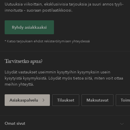
Helppo palautus
30 päivän palautusoikeus*
Koskee yli 69 EUR
Säästät toimituskulut
normaalipakettia
Maksa myöhemmin
Maksa elpyllä. Lue lisää kassalla.
Saat pakettisi tavallista nopeammalla
Express
toimituksella
Ensiostoksesi? Saat kalleimmasta tuotteesta –
40%*.
Uutuuksia viikoittain, eksklusiivisia tarjouksia ja suuri annos tyyli-