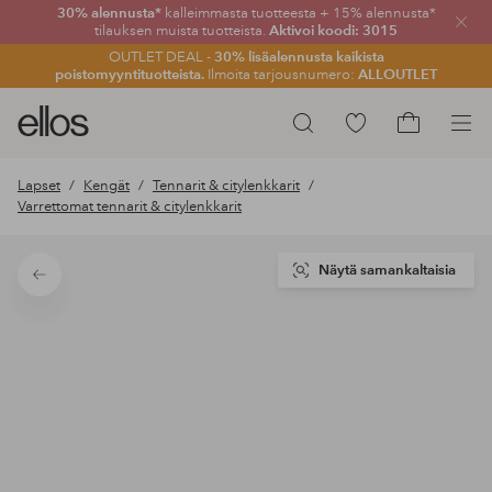
30% alennusta*
kalleimmasta tuotteesta + 15% alennusta*
Sulje
tilauksen muista tuotteista.
Aktivoi koodi: 3015
OUTLET DEAL -
30% lisäalennusta kaikista
poistomyyntituotteista.
Ilmoita tarjousnumero:
ALLOUTLET
Ellos-
Siirry
Hae
logo
merkittyihin
Siirry
–
suosikkituotteisiin
ostoskoriin
Lapset
Kengät
Tennarit & citylenkkarit
siirry
Varrettomat tennarit & citylenkkarit
aloitussivulle
Näytä samankaltaisia
Takaisin