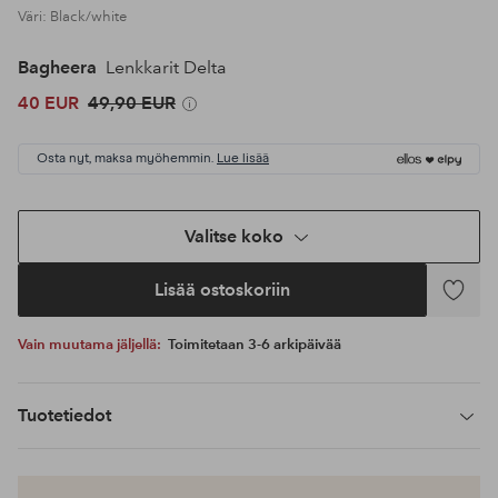
Väri: Black/white
Bagheera
Lenkkarit Delta
40 EUR
49,90 EUR
Osta nyt, maksa myöhemmin.
Lue lisää
Valitse koko
Lisää ostoskoriin
Lisää
suosikke
Vain muutama jäljellä:
Toimitetaan 3-6 arkipäivää
Tuotetiedot