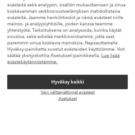
evästeitä sekä analyysin, sisällön mukauttamisen ja sinua
kysytyistä kysymyksistä. Löydät myös tietoa siitä, miten voit ottaa
koskevamman verkkosivustoelämyksen mahdollistavia
meihin yhteyttä.
evästeitä. Jaamme henkilötiedot ja nämä evästeet niille
mainos- ja analyysiyhtiöille, joiden kanssa teemme
Asiakaspalvelu
Tilaukset
Maksutavat
Toim
yhteistyötä. Tarkoituksena on analysoida, kuinka käytät
sivustoa, sekä edistää markkinointiamme, jotta saat
paremmin sinua koskevia mainoksia. Napsauttamalla
Hyväksy-painiketta suostut evästeiden käyttöömme. Voit
Omat sivut
säätää yksityiskohtia Asetukset-painikkeella.
Lue lisää
evästekäytännöstämme.
Tietoa Elloksesta
Hyväksy kaikki
Palvelumme
Vain välttämättömät evästeet
Avaa
Asetukset
chat-
Ehdot
laati
Ystävät