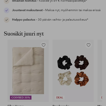
Ilmainen toimitus
– Koskee yli 69 € normaalipaketteja*
Joustavat maksutavat
– Maksa nyt, myöhemmin tai maksa erissä
Helppo palautus
– 30 päivän vaihto- ja palautusoikeus*
Suosikit juuri nyt
Lisää
Lisää
suosikkeihin
suosikkeihin
COSYBED 30%
DEAL
DE