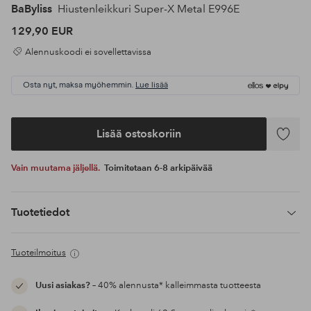
BaByliss
Hiustenleikkuri Super-X Metal E996E
129,90 EUR
Alennuskoodi ei sovellettavissa
Osta nyt, maksa myöhemmin.
Lue lisää
Lisää ostoskoriin
Lisää
suosikke
Vain muutama jäljellä.
Toimitetaan 6-8 arkipäivää
Tuotetiedot
Tuoteilmoitus
Uusi asiakas?
– 40% alennusta* kalleimmasta tuotteesta