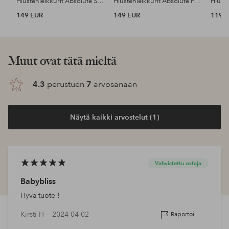
Hiustenleikkurit Absolute Smooth SMB5024
Hiustenleikkurit Absolute Fade SMB5023
149 EUR
149 EUR
119 
Muut ovat tätä mieltä
4.3
perustuen
7
arvosanaan
Näytä kaikki arvostelut (1)
Vahvistettu ostaja
Babybliss
Hyvä tuote !
Kirsti H —
2024-04-02
Raportoi