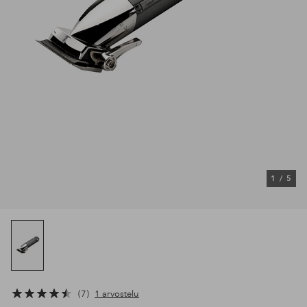
1
/
5
7
1 arvostelu