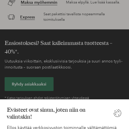
Maksa myöhemmin
Maksa elpyllä. Lue lisää kassalla.
Saat pakettisi tavallista nopeammalla
Express
toimituksella
Ensiostoksesi? Saat kalleimmasta tuotteesta –
40%*.
Uutuuksia viikoittain, eksklusiivisia tarjouksia ja suuri annos tyyli-
innoitusta – suoraan postilaatikkoosi.
Ryhdy asiakkaaksi
* Katso tarjouksen ehdot rekisteröitymisen yhteydessä
Evästeet ovat sinun, joten niin on
valintakin!
Tarvitsetko apua?
Ellos käyttää verkkosivuston toiminnalle välttämättömiä
Löydät vastaukset useimmin kysyttyihin kysymyksiin usein