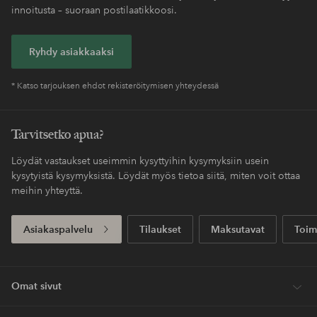
innoitusta – suoraan postilaatikkoosi.
Ryhdy asiakkaaksi
* Katso tarjouksen ehdot rekisteröitymisen yhteydessä
Tarvitsetko apua?
Löydät vastaukset useimmin kysyttyihin kysymyksiin usein
kysytyistä kysymyksistä. Löydät myös tietoa siitä, miten voit ottaa
meihin yhteyttä.
Asiakaspalvelu
Tilaukset
Maksutavat
Toim
Omat sivut