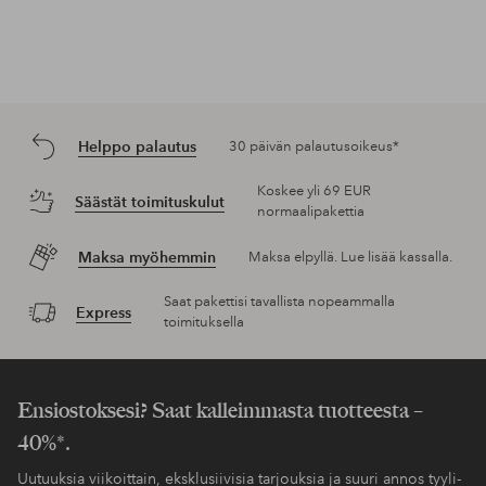
Helppo palautus
30 päivän palautusoikeus*
Koskee yli 69 EUR
Säästät toimituskulut
normaalipakettia
Maksa myöhemmin
Maksa elpyllä. Lue lisää kassalla.
Saat pakettisi tavallista nopeammalla
Express
toimituksella
Ensiostoksesi? Saat kalleimmasta tuotteesta –
40%*.
Uutuuksia viikoittain, eksklusiivisia tarjouksia ja suuri annos tyyli-