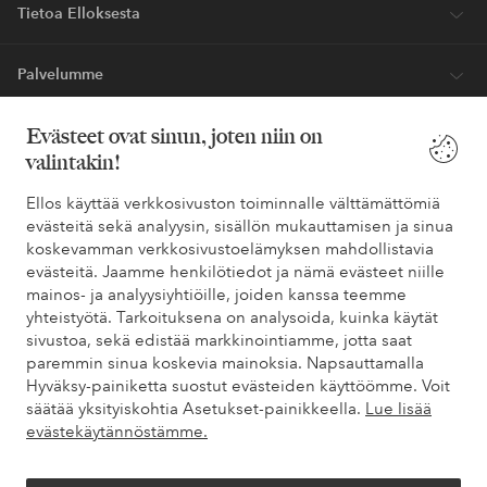
Tietoa Elloksesta
Palvelumme
Evästeet ovat sinun, joten niin on
Ehdot
valintakin!
Ystävät
Ellos käyttää verkkosivuston toiminnalle välttämättömiä
evästeitä sekä analyysin, sisällön mukauttamisen ja sinua
koskevamman verkkosivustoelämyksen mahdollistavia
evästeitä. Jaamme henkilötiedot ja nämä evästeet niille
Turvalliset maksut – maksa nyt tai erissä
mainos- ja analyysiyhtiöille, joiden kanssa teemme
yhteistyötä. Tarkoituksena on analysoida, kuinka käytät
Haluatko tietää
lisää maksuvaihtoehdoistamme
?
sivustoa, sekä edistää markkinointiamme, jotta saat
elpy
elpy
paremmin sinua koskevia mainoksia. Napsauttamalla
Hyväksy-painiketta suostut evästeiden käyttöömme. Voit
säätää yksityiskohtia Asetukset-painikkeella.
Lue lisää
evästekäytännöstämme.
Suomi - Valitse maa