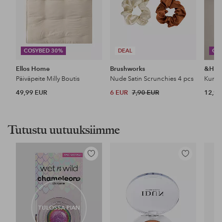
COSYBED 30%
DEAL
CO
Ellos Home
Brushworks
&Ho
Päiväpeite Milly Boutis
Nude Satin Scrunchies 4 pcs
49,99 EUR
6 EUR
7,90 EUR
12,99
Tutustu uutuuksiimme
Lisää
Lisää
suosikkeihin
suosikkeihin
TULOSSA PIAN