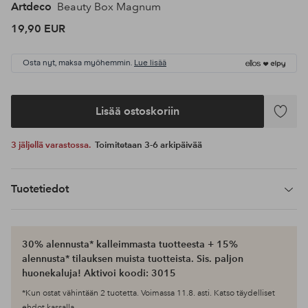
Artdeco
Beauty Box Magnum
19,90 EUR
Osta nyt, maksa myöhemmin.
Lue lisää
Lisää ostoskoriin
Lisää
suosikke
3 jäljellä varastossa.
Toimitetaan 3-6 arkipäivää
Tuotetiedot
30% alennusta* kalleimmasta tuotteesta + 15%
alennusta* tilauksen muista tuotteista. Sis. paljon
huonekaluja! Aktivoi koodi: 3015
*Kun ostat vähintään 2 tuotetta. Voimassa 11.8. asti. Katso täydelliset
ehdot kassalla.