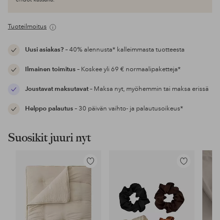
Tuoteilmoitus
Uusi asiakas?
– 40% alennusta* kalleimmasta tuotteesta
Ilmainen toimitus
– Koskee yli 69 € normaalipaketteja*
Joustavat maksutavat
– Maksa nyt, myöhemmin tai maksa erissä
Helppo palautus
– 30 päivän vaihto- ja palautusoikeus*
Suosikit juuri nyt
Lisää
Lisää
suosikkeihin
suosikkeihin