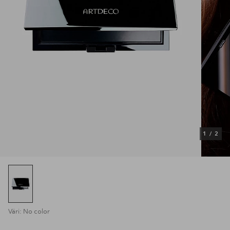
1
/
2
Väri: No color