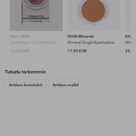
Wet n Wild
IDUN Minerals
IDUN 
Chameleon Chrome Eyeshadow Foil
Mineral Single Eyeshadow
Miner
13,90 EUR
17,90 EUR
29,90
Tutustu tarkemmin
Artdeco luomivärit
Artdeco meikit