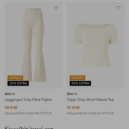
Lisää
Lisää
suosikkeihin
suosikke
OUTLET
OUTLET
30% EXTRA
30% EXTRA
Aim'n
Aim'n
Leggingsit Tulip Flare Tights
Toppi Tulip Short Sleeve Top
58 EUR
45 EUR
Alkuperäinen hinta
89,99 EUR
Alkuperäinen hinta
69,99 EUR