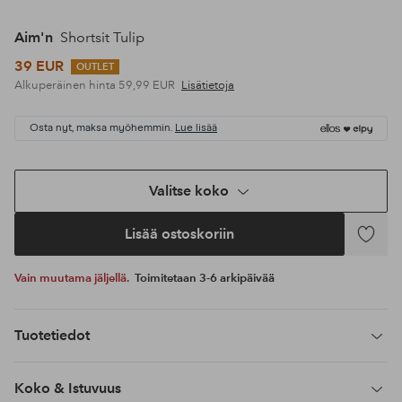
Aim'n
Shortsit Tulip
39 EUR
OUTLET
Alkuperäinen hinta
59,99 EUR
Lisätietoja
Osta nyt, maksa myöhemmin.
Lue lisää
Valitse koko
Lisää ostoskoriin
Lisää
suosikke
Vain muutama jäljellä.
Toimitetaan 3-6 arkipäivää
Tuotetiedot
Koko & Istuvuus