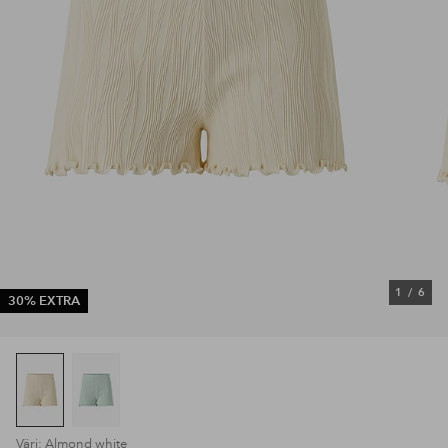
1
/
6
30% EXTRA
Väri: Almond white