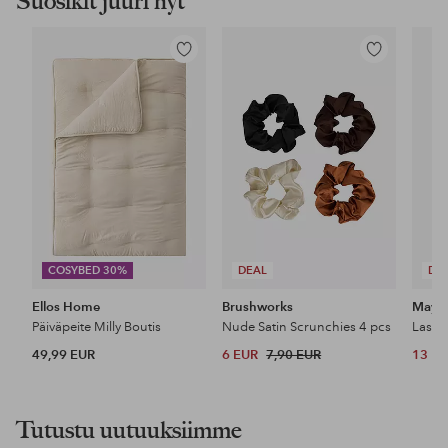
Suosikit juuri nyt
Lisää
Lisää
suosikkeihin
suosikkeihin
COSYBED 30%
DEAL
DE
Ellos Home
Brushworks
Maybe
Päiväpeite Milly Boutis
Nude Satin Scrunchies 4 pcs
49,99 EUR
6 EUR
7,90 EUR
13 E
Tutustu uutuuksiimme