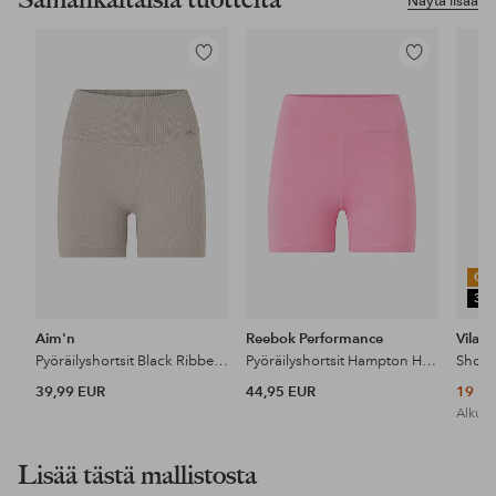
Näytä lisää
Lisää
Lisää
suosikkeihin
suosikkeihin
OU
30
Aim'n
Reebok Performance
Vila
Pyöräilyshortsit Black Ribbed Midi Biker Shorts
Pyöräilyshortsit Hampton Hi.ri Shorts
Short
39,99 EUR
44,95 EUR
19 E
Alkupe
Lisää tästä mallistosta