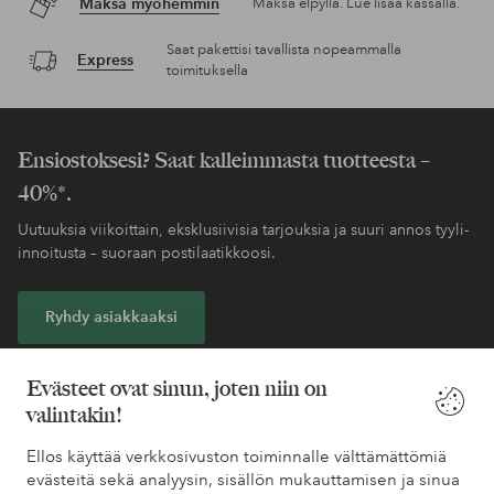
Maksa myöhemmin
Maksa elpyllä. Lue lisää kassalla.
Saat pakettisi tavallista nopeammalla
Express
toimituksella
Ensiostoksesi? Saat kalleimmasta tuotteesta –
40%*.
Uutuuksia viikoittain, eksklusiivisia tarjouksia ja suuri annos tyyli-
innoitusta – suoraan postilaatikkoosi.
Ryhdy asiakkaaksi
* Katso tarjouksen ehdot rekisteröitymisen yhteydessä
Evästeet ovat sinun, joten niin on
valintakin!
Tarvitsetko apua?
Ellos käyttää verkkosivuston toiminnalle välttämättömiä
evästeitä sekä analyysin, sisällön mukauttamisen ja sinua
Löydät vastaukset useimmin kysyttyihin kysymyksiin usein