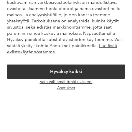
koskevamman verkkosivustoelämyksen mahdollistavia
kysytyistä kysymyksistä. Löydät myös tietoa siitä, miten voit ottaa
evästeitä. Jaamme henkilötiedot ja nämä evästeet niille
meihin yhteyttä.
mainos- ja analyysiyhtiöille, joiden kanssa teemme
yhteistyötä. Tarkoituksena on analysoida, kuinka käytät
Asiakaspalvelu
Tilaukset
Maksutavat
Toim
sivustoa, sekä edistää markkinointiamme, jotta saat
paremmin sinua koskevia mainoksia. Napsauttamalla
Hyväksy-painiketta suostut evästeiden käyttöömme. Voit
säätää yksityiskohtia Asetukset-painikkeella.
Lue lisää
Omat sivut
evästekäytännöstämme.
Tietoa Elloksesta
Hyväksy kaikki
Vain välttämättömät evästeet
Palvelumme
Avaa
Asetukset
chat-
laati
Ehdot
Ystävät