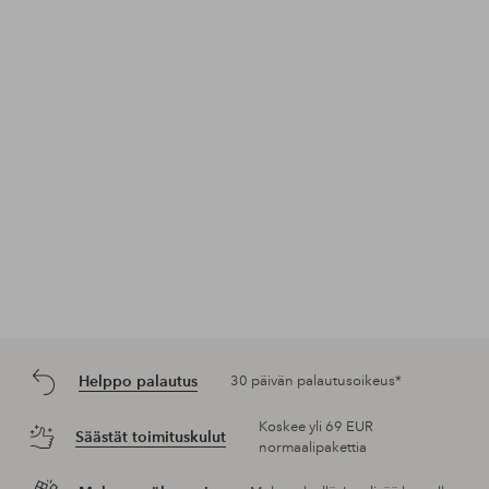
Julkaissut
ellosofficial
Julkaissut
ellosofficial
Jul
ello
Helppo palautus
30 päivän palautusoikeus*
Koskee yli 69 EUR
Säästät toimituskulut
normaalipakettia