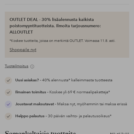
OUTLET DEAL - 30% lisäalennusta kaikista
poistomyyntituotteista. Ilmoita tarjousnumero:
ALLOUTLET
*Koskee tuotteita, joissa on merkintä OUTLET. Voimassa 11.8. asti.
Shoppaile nyt
Tuoteilmoitus
Uusi asiakas?
– 40% alennusta* kalleimmasta tuotteesta
Ilmainen toimitus
– Koskee yli 69 € normaalipaketteja*
Joustavat maksutavat
– Maksa nyt, myöhemmin tai maksa erissä
Helppo palautus
– 30 päivän vaihto- ja palautusoikeus*
Samankaltaisia tuotteita