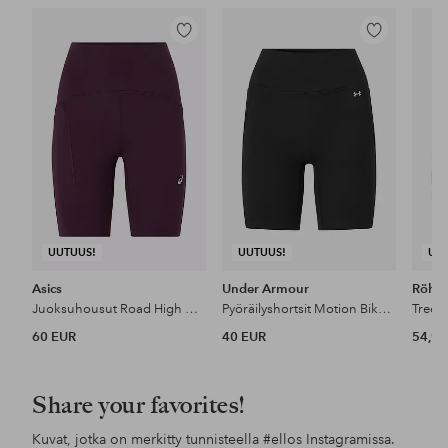
Lisää
Lisää
suosikkeihin
suosikkeihin
UUTUUS!
UUTUUS!
UU
Asics
Under Armour
Röhni
Juoksuhousut Road High Waist 8in Sprinter
Pyöräilyshortsit Motion Bike Short
60 EUR
40 EUR
54,95
Share your favorites!
Kuvat, jotka on merkitty tunnisteella
#ellos
Instagramissa.