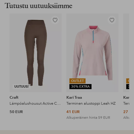
Tutustu uutuuksiimme
Lisää
Lisää
suosikkeihin
suosikkeihin
OUTLET
OU
UUTUUS!
30% EXTRA
30
Craft
Kari Traa
Kari T
Lämpöalushousut Active Comfort Pants 2 W
Terminen alustoppi Leah HZ
Termi
50 EUR
41 EUR
27 E
Alkuperäinen hinta
59 EUR
Alkupe