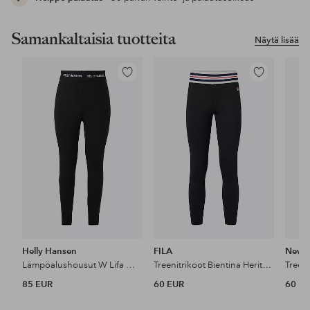
Samankaltaisia tuotteita
Näytä lisää
Lisää
Lisää
suosikkeihin
suosikkeihin
Helly Hansen
FILA
New B
Lämpöalushousut W Lifa Merino Midwt Pant Plus
Treenitrikoot Bientina Heritage Tape Active Leggings
Treen
85 EUR
60 EUR
60 E