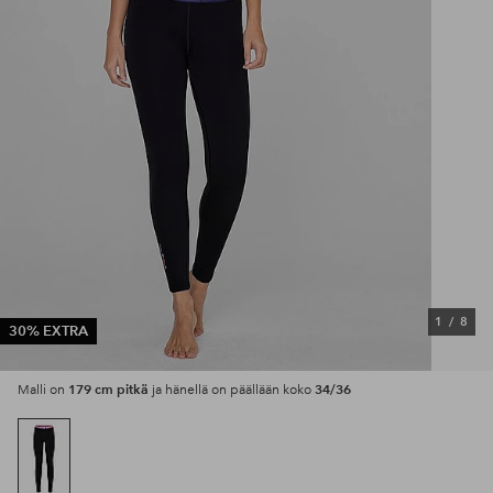
1
/
8
30% EXTRA
179 cm pitkä
34/36
Malli on
ja hänellä on päällään koko