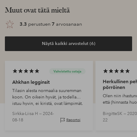
Muut ovat tätä mieltä
3.3
perustuen
7
arvosanaan
Näytä kaikki arvostelut (6)
Vahvistettu ostaja
Herkullinen pe
Ahkhan legginsit
pörröinen
Tilasin alesta normaalia suuremman
Olen niin ihastun
koon. On oikein hyvät, ja todella
että (hinnasta huo
istuu hyvin, ei kiristä, ovat lämpimät.
hankkinut 3 paria 
Pelkkää positiivista.
Sirkka-Liisa H —
2024-
BirgitteSK —
2020
ajan. Se on treen
08-18
22
Raportoi
käytän niitä pääa