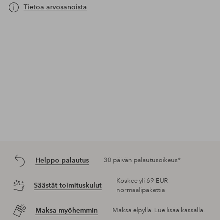
Tietoa arvosanoista
Helppo palautus
30 päivän palautusoikeus*
Koskee yli 69 EUR
Säästät toimituskulut
normaalipakettia
Maksa myöhemmin
Maksa elpyllä. Lue lisää kassalla.