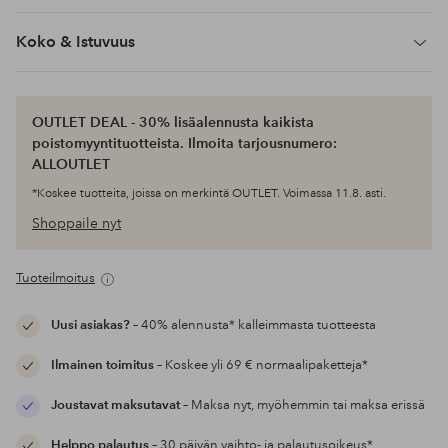
Koko & Istuvuus
OUTLET DEAL - 30% lisäalennusta kaikista
poistomyyntituotteista. Ilmoita tarjousnumero:
ALLOUTLET
*Koskee tuotteita, joissa on merkintä OUTLET. Voimassa 11.8. asti.
Shoppaile nyt
Tuoteilmoitus
Uusi asiakas?
– 40% alennusta* kalleimmasta tuotteesta
Ilmainen toimitus
– Koskee yli 69 € normaalipaketteja*
Joustavat maksutavat
– Maksa nyt, myöhemmin tai maksa erissä
Helppo palautus
– 30 päivän vaihto- ja palautusoikeus*