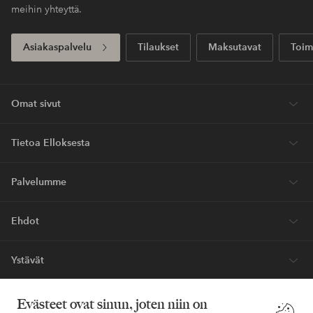
meihin yhteyttä.
Asiakaspalvelu
Tilaukset
Maksutavat
Toim
Omat sivut
Tietoa Elloksesta
Palvelumme
Ehdot
Ystävät
Evästeet ovat sinun, joten niin on