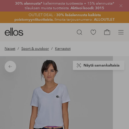
30% alennusta*
kalleimmasta tuotteesta + 15% alennusta*
Sulje
tilauksen muista tuotteista.
Aktivoi koodi: 3015
OUTLET DEAL -
30% lisäalennusta kaikista
poistomyyntituotteista.
Ilmoita tarjousnumero:
ALLOUTLET
Ellos-
Siirry
Hae
logo
merkittyihin
Siirry
–
suosikkituotteisiin
ostoskoriin
Naiset
Sport & outdoor
Kerrastot
siirry
aloitussivulle
Näytä samankaltaisia
Takaisin