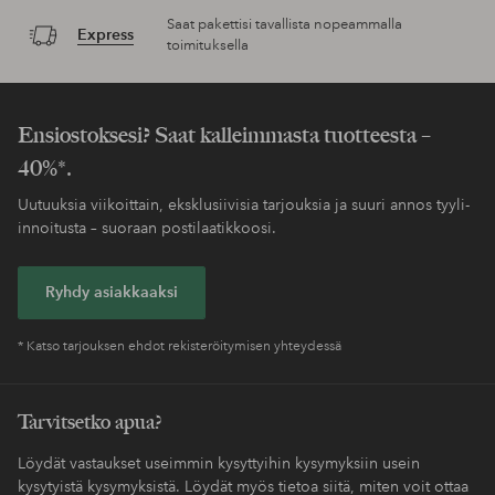
Saat pakettisi tavallista nopeammalla
Express
toimituksella
Ensiostoksesi? Saat kalleimmasta tuotteesta –
40%*.
Uutuuksia viikoittain, eksklusiivisia tarjouksia ja suuri annos tyyli-
innoitusta – suoraan postilaatikkoosi.
Ryhdy asiakkaaksi
* Katso tarjouksen ehdot rekisteröitymisen yhteydessä
Tarvitsetko apua?
Löydät vastaukset useimmin kysyttyihin kysymyksiin usein
kysytyistä kysymyksistä. Löydät myös tietoa siitä, miten voit ottaa