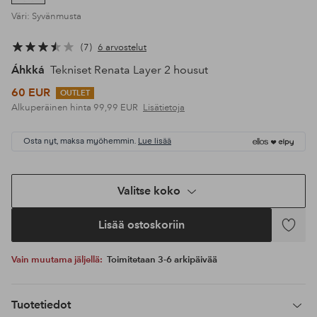
Väri: Syvänmusta
7
6 arvostelut
Áhkká
Tekniset Renata Layer 2 housut
60 EUR
OUTLET
Alkuperäinen hinta
99,99 EUR
Lisätietoja
Osta nyt, maksa myöhemmin.
Lue lisää
Valitse koko
Lisää ostoskoriin
Lisää
suosikke
Vain muutama jäljellä:
Toimitetaan 3-6 arkipäivää
Tuotetiedot