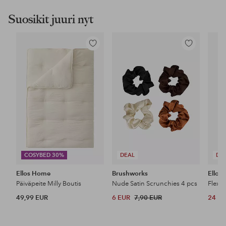
Suosikit juuri nyt
Lisää
Lisää
suosikkeihin
suosikkeihin
COSYBED 30%
DEAL
DE
Ellos Home
Brushworks
Ellos 
Päiväpeite Milly Boutis
Nude Satin Scrunchies 4 pcs
49,99 EUR
6 EUR
7,90 EUR
24 E