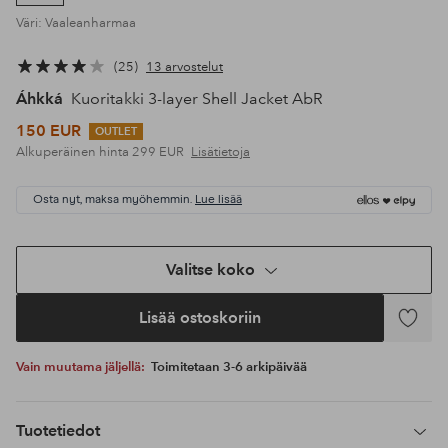
Väri: Vaaleanharmaa
25
13 arvostelut
Áhkká
Kuoritakki 3-layer Shell Jacket AbR
150 EUR
OUTLET
Alkuperäinen hinta
299 EUR
Lisätietoja
Osta nyt, maksa myöhemmin.
Lue lisää
Valitse koko
Lisää ostoskoriin
Lisää
suosikke
Vain muutama jäljellä:
Toimitetaan 3-6 arkipäivää
Tuotetiedot