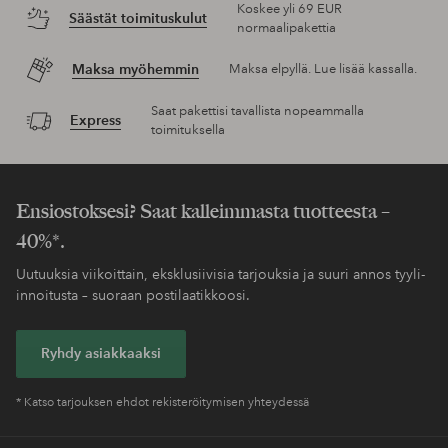
Koskee yli 69 EUR
Säästät toimituskulut
normaalipakettia
Maksa myöhemmin
Maksa elpyllä. Lue lisää kassalla.
Saat pakettisi tavallista nopeammalla
Express
toimituksella
Ensiostoksesi? Saat kalleimmasta tuotteesta –
40%*.
Uutuuksia viikoittain, eksklusiivisia tarjouksia ja suuri annos tyyli-
innoitusta – suoraan postilaatikkoosi.
Ryhdy asiakkaaksi
* Katso tarjouksen ehdot rekisteröitymisen yhteydessä