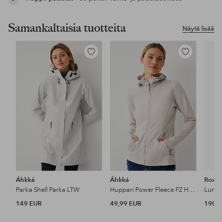
Samankaltaisia tuotteita
Näytä lisää
Lisää
Lisää
suosikkeihin
suosikkeihin
Áhkká
Áhkká
Roxy
Parka Shell Parka LTW
Huppari Power Fleece FZ Hoodie
149 EUR
49,99 EUR
190 