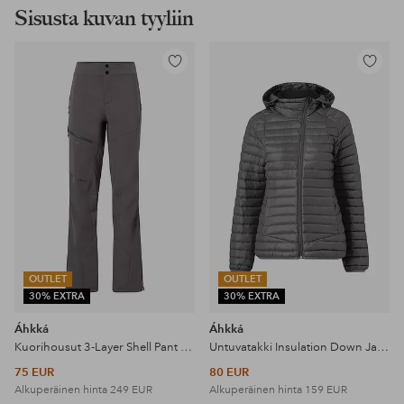
Sisusta kuvan tyyliin
Lisää
Lisää
suosikkeihin
suosikke
OUTLET
OUTLET
30% EXTRA
30% EXTRA
Áhkká
Áhkká
Kuorihousut 3-Layer Shell Pant AbR
Untuvatakki Insulation Down Jacket AbR
75 EUR
80 EUR
Alkuperäinen hinta
249 EUR
Alkuperäinen hinta
159 EUR