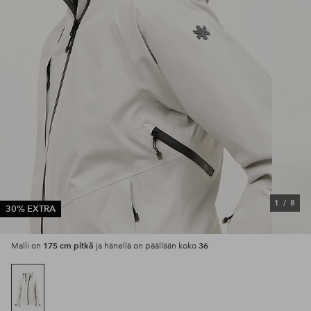
1
/
8
30% EXTRA
175 cm pitkä
36
Malli on
ja hänellä on päällään koko