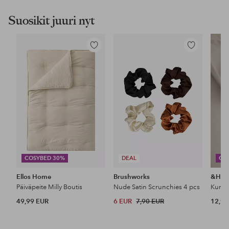
Suosikit juuri nyt
Lisää
Lisää
suosikkeihin
suosikkeihin
COSYBED 30%
DEAL
CO
Ellos Home
Brushworks
&Ho
Päiväpeite Milly Boutis
Nude Satin Scrunchies 4 pcs
49,99 EUR
6 EUR
7,90 EUR
12,99