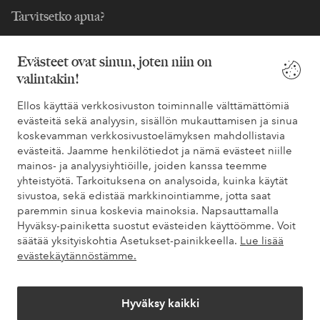
Tarvitsetko apua?
Löydät vastaukset useimmin kysyttyihin kysymyksiin usein
kysytyistä kysymyksistä. Löydät myös tietoa siitä, miten voit ottaa
Evästeet ovat sinun, joten niin on
meihin yhteyttä.
valintakin!
Ellos käyttää verkkosivuston toiminnalle välttämättömiä
Asiakaspalvelu
Tilaukset
Maksutavat
Toim
evästeitä sekä analyysin, sisällön mukauttamisen ja sinua
koskevamman verkkosivustoelämyksen mahdollistavia
evästeitä. Jaamme henkilötiedot ja nämä evästeet niille
mainos- ja analyysiyhtiöille, joiden kanssa teemme
Omat sivut
yhteistyötä. Tarkoituksena on analysoida, kuinka käytät
sivustoa, sekä edistää markkinointiamme, jotta saat
Tietoa Elloksesta
paremmin sinua koskevia mainoksia. Napsauttamalla
Hyväksy-painiketta suostut evästeiden käyttöömme. Voit
säätää yksityiskohtia Asetukset-painikkeella.
Lue lisää
Palvelumme
evästekäytännöstämme.
Ehdot
Hyväksy kaikki