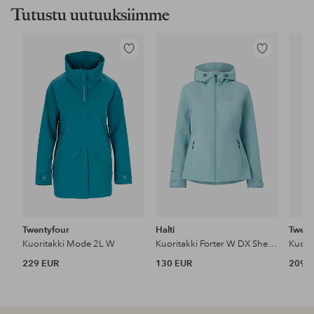
Tutustu uutuuksiimme
Lisää
Lisää
suosikkeihin
suosikkeihin
Twentyfour
Halti
Twent
Kuoritakki Mode 2L W
Kuoritakki Forter W DX Shell Jacket
Kuori
229 EUR
130 EUR
209 