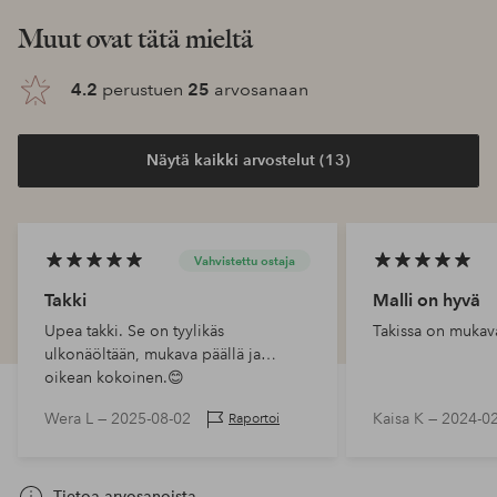
Muut ovat tätä mieltä
4.2
perustuen
25
arvosanaan
Näytä kaikki arvostelut (13)
Vahvistettu ostaja
Takki
Malli on hyvä
Upea takki. Se on tyylikäs
Takissa on mukava
ulkonäöltään, mukava päällä ja
oikean kokoinen.😊
Wera L —
2025-08-02
Kaisa K —
2024-0
Raportoi
Tietoa arvosanoista