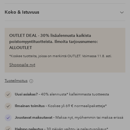
Koko & Istuvuus
OUTLET DEAL - 30% lisäalennusta kaikista
poistomyyntituotteista. Ilmoita tarjousnumero:
ALLOUTLET
*Koskee tuotteita, joissa on merkintä OUTLET. Voimassa 11.8. asti.
Shoppaile nyt
Tuoteilmoitus
Uusi asiakas?
– 40% alennusta* kalleimmasta tuotteesta
Ilmainen toimitus
– Koskee yli 69 € normaalipaketteja*
Joustavat maksutavat
– Maksa nyt, myöhemmin tai maksa erissä
Helppo palautus
– 30 päivän vaihto- ja palautusoikeus*