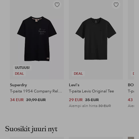
Lisää
Lisää
suosikkeihin
suosikkeihin
UUTUUS!
DEAL
DEAL
DE
Superdry
Levi's
BOSS
T-paita 1954 Company Relaxed Tee
T-paita Levis Original Tee
T-pai
34 EUR
39,99 EUR
29 EUR
35 EUR
43 E
Aiempi alin hinta
30 EUR
Aiempi
Suosikit juuri nyt