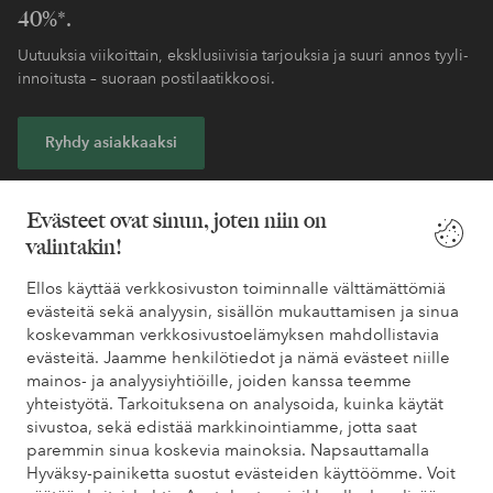
40%*.
Uutuuksia viikoittain, eksklusiivisia tarjouksia ja suuri annos tyyli-
innoitusta – suoraan postilaatikkoosi.
Ryhdy asiakkaaksi
* Katso tarjouksen ehdot rekisteröitymisen yhteydessä
Evästeet ovat sinun, joten niin on
valintakin!
Tarvitsetko apua?
Ellos käyttää verkkosivuston toiminnalle välttämättömiä
evästeitä sekä analyysin, sisällön mukauttamisen ja sinua
Löydät vastaukset useimmin kysyttyihin kysymyksiin usein
koskevamman verkkosivustoelämyksen mahdollistavia
kysytyistä kysymyksistä. Löydät myös tietoa siitä, miten voit ottaa
evästeitä. Jaamme henkilötiedot ja nämä evästeet niille
meihin yhteyttä.
mainos- ja analyysiyhtiöille, joiden kanssa teemme
yhteistyötä. Tarkoituksena on analysoida, kuinka käytät
Asiakaspalvelu
Tilaukset
Maksutavat
Toim
sivustoa, sekä edistää markkinointiamme, jotta saat
paremmin sinua koskevia mainoksia. Napsauttamalla
Hyväksy-painiketta suostut evästeiden käyttöömme. Voit