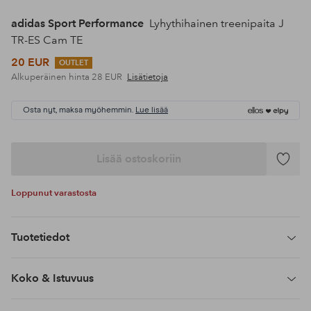
adidas Sport Performance
Lyhythihainen treenipaita J
TR-ES Cam TE
20 EUR
OUTLET
Alkuperäinen hinta
28 EUR
Lisätietoja
Osta nyt, maksa myöhemmin.
Lue lisää
Lisää ostoskoriin
Lisää
suosikke
Loppunut varastosta
Tuotetiedot
Koko & Istuvuus