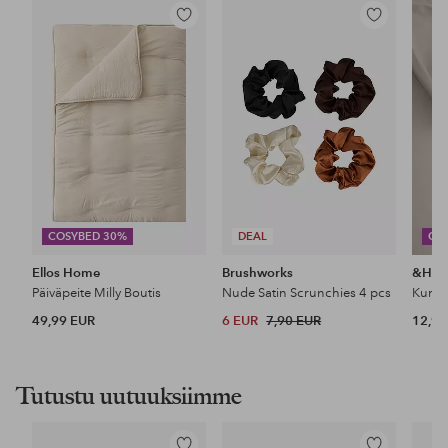
Lisää
Lisää
suosikkeihin
suosikkeihin
COSYBED 30%
DEAL
CO
Ellos Home
Brushworks
&Ho
Päiväpeite Milly Boutis
Nude Satin Scrunchies 4 pcs
49,99 EUR
6 EUR
7,90 EUR
12,99
Tutustu uutuuksiimme