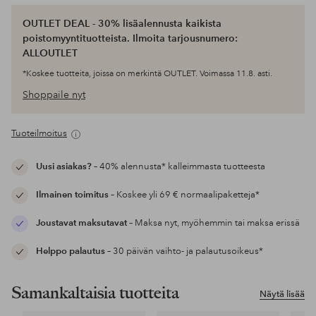
OUTLET DEAL - 30% lisäalennusta kaikista
poistomyyntituotteista. Ilmoita tarjousnumero:
ALLOUTLET
*Koskee tuotteita, joissa on merkintä OUTLET. Voimassa 11.8. asti.
Shoppaile nyt
Tuoteilmoitus
Uusi asiakas?
– 40% alennusta* kalleimmasta tuotteesta
Ilmainen toimitus
– Koskee yli 69 € normaalipaketteja*
Joustavat maksutavat
– Maksa nyt, myöhemmin tai maksa erissä
Helppo palautus
– 30 päivän vaihto- ja palautusoikeus*
Samankaltaisia tuotteita
Näytä lisää