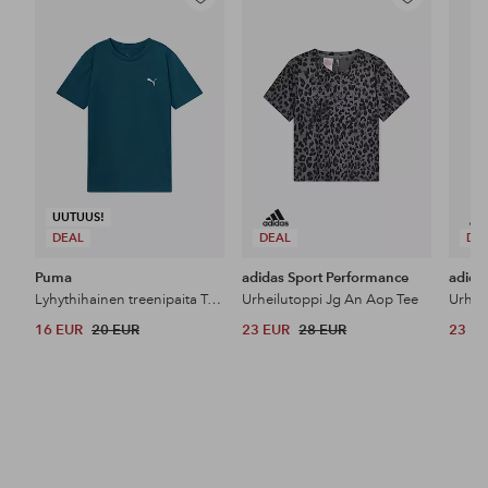
Lisää
Lisää
suosikkeihin
suosikkeihin
UUTUUS!
DEAL
DEAL
DE
Puma
adidas Sport Performance
adida
Lyhythihainen treenipaita Tad Ess Tee B
Urheilutoppi Jg An Aop Tee
Urheil
16 EUR
20 EUR
23 EUR
28 EUR
23 E