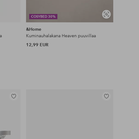
Näytä
COSYBED 30%
DEAL
samankaltaisia
&Home
Ellos Ho
a
Kuminauhalakana Heaven puuvillaa
Ryijymatt
12,99 EUR
106 EUR
Lisää
Lisää
suosikkeihin
suosikkeihin