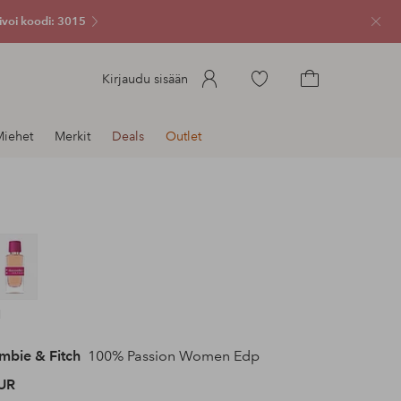
ivoi koodi: 3015
Sulje
Siirry
Kirjaudu sisään
merkittyihin
Siirry
suosikkituotteisiin
ostoskoriin
Miehet
Merkit
Deals
Outlet
l
mbie & Fitch
100% Passion Women Edp
UR