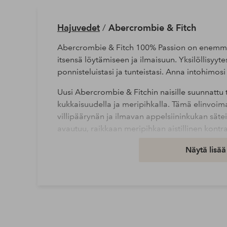
Hajuvedet
/
Abercrombie & Fitch
Abercrombie & Fitch 100% Passion on enemmän
itsensä löytämiseen ja ilmaisuun. Yksilöllisyytes
ponnisteluistasi ja tunteistasi. Anna intohimos
Uusi Abercrombie & Fitchin naisille suunnattu
kukkaisuudella ja meripihkalla. Tämä elinvoi
villipäärynän ja ilmavan appelsiininkukan sät
avautuu, raikkaan meripihkan aistillinen kontras
voimaannuttavan auran, joka on aivan oma.
Näytä lisää
Intohimo on sinun määriteltävissäsi. Katso, mihi
Tämä tuote sisältää syttyviä aineita ja on luokit
Tuotenumero: 2135206-01-0