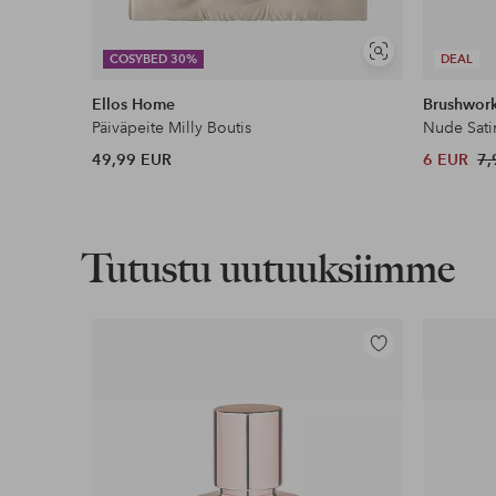
Näytä
COSYBED 30%
DEAL
samankaltaisia
Ellos Home
Brushwor
Päiväpeite Milly Boutis
Nude Sati
49,99 EUR
6 EUR
7,
Tutustu uutuuksiimme
Lisää
suosikkeihin