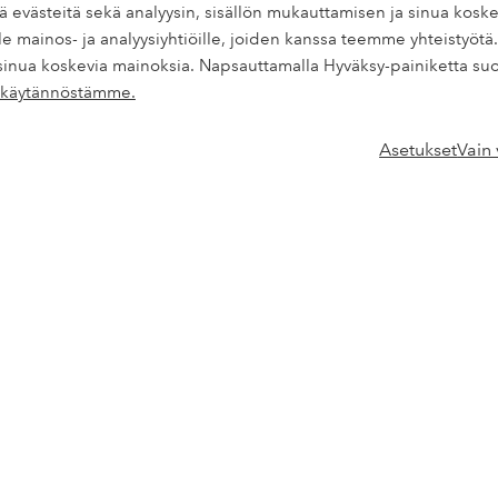
miä evästeitä sekä analyysin, sisällön mukauttamisen ja sinua k
e mainos- ja analyysiyhtiöille, joiden kanssa teemme yhteistyötä.
Ensiostoksesi? Sa
sinua koskevia mainoksia. Napsauttamalla Hyväksy-painiketta suo
ysytyistä kysymyksistä.
Uutuuksia viikoittain, eksklu
tekäytännöstämme.
postilaatikkoosi.
Asetukset
Vain
Toimitustavat
Ryhdy asiakkaaksi
uta
* Katso tarjouksen ehdot rekist
Palvelumme
Ehdot
Joustavat maksutavat Elpy
Yleiset ehdot
ta
Ellos Vakuutukset
Henkilötietokäy