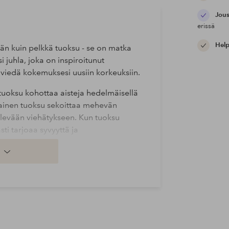
Jous
erissä
Help
 kuin pelkkä tuoksu - se on matka
i juhla, joka on inspiroitunut
i viedä kokemuksesi uusiin korkeuksiin.
 tuoksu kohottaa aisteja hedelmäisellä
mainen tuoksu sekoittaa mehevän
eilevään viehätykseen. Kun tuoksu
ti tarjoaa syvyyttä ja
n se vie sinut.
eltu vaaralliseksi tavaraksi.