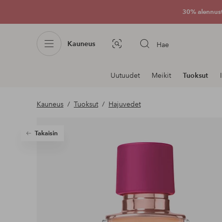
30% alennus
Kauneus
Hae
Kuvahaku
Navigointi
Uutuudet
Meikit
Tuoksut
osastoilla
Kauneus
Tuoksut
Hajuvedet
Takaisin