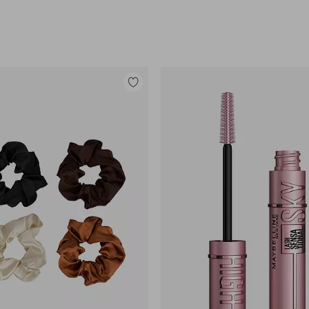
Lisää
suosikkeihin