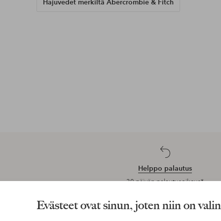
Hajuvedet merkiltä Abercrombie & Fitch
Helppo palautus
30 päivän palautusoikeus*
Evästeet ovat sinun, joten niin on vali