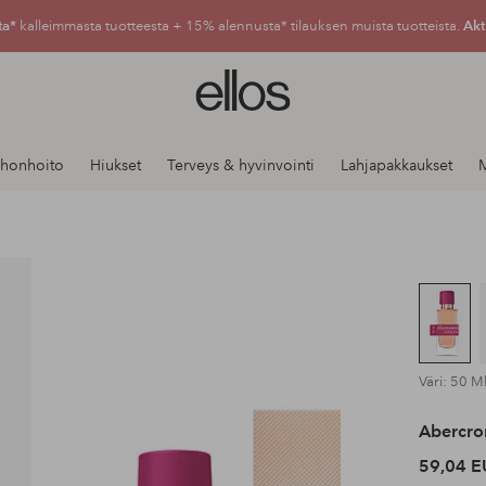
ta*
kalleimmasta tuotteesta + 15% alennusta* tilauksen muista tuotteista.
Akt
Ellos-
logo
–
siirry
Ihonhoito
Hiukset
Terveys & hyvinvointi
Lahjapakkaukset
aloitussivulle
Väri: 50 M
Abercro
59,04 E