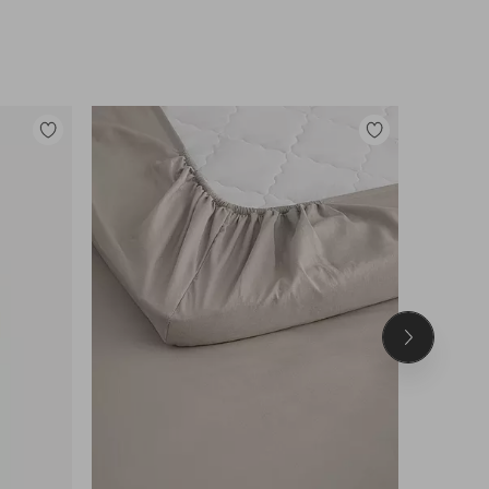
Lisää
Lisää
suosikkeihin
suosikkeihin
Seuraava
tuote