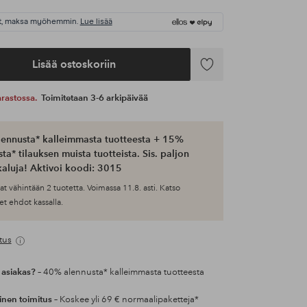
t, maksa myöhemmin.
Lue lisää
Lisää ostoskoriin
Lisää
suosikkeihin
 varastossa.
Toimitetaan 3-6 arkipäivää
ennusta* kalleimmasta tuotteesta + 15%
ta* tilauksen muista tuotteista. Sis. paljon
aluja! Aktivoi koodi: 3015
at vähintään 2 tuotetta. Voimassa 11.8. asti. Katso
et ehdot kassalla.
tus
 asiakas?
– 40% alennusta* kalleimmasta tuotteesta
inen toimitus
– Koskee yli 69 € normaalipaketteja*