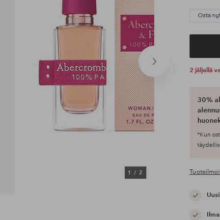
Osta ny
Seuraava
2 jäljellä
tuote
30% al
alennus
huonek
*Kun ost
täydellis
Tuoteilmoi
1
/
2
Uusi
Ilma