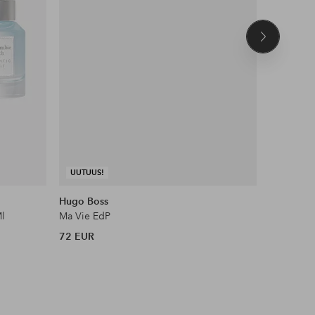
Seuraava
tuote
UUTUUS!
Hugo Boss
Karl Lage
Ml
Ma Vie EdP
Jeans Ur
72 EUR
43,65 EU