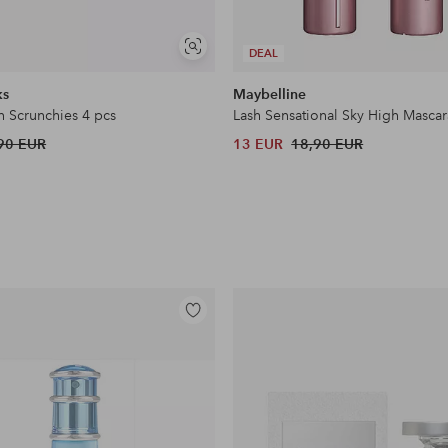
Näytä
DEAL
samankaltaisia
ks
Maybelline
n Scrunchies 4 pcs
Lash Sensational Sky High Mascar
90 EUR
13 EUR
18,90 EUR
Lisää
suosikkeihin