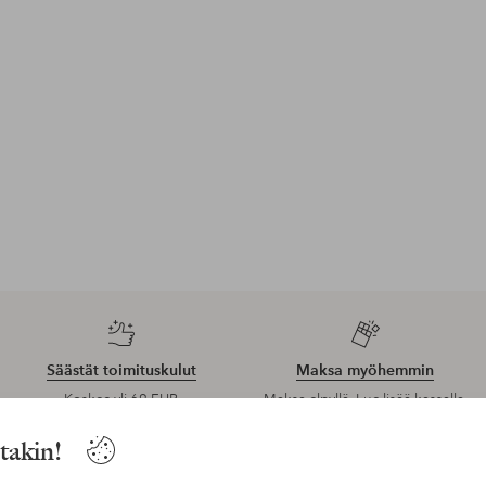
Säästät toimituskulut
Maksa myöhemmin
Koskee yli 69 EUR
Maksa elpyllä. Lue lisää kassalla.
normaalipakettia
ntakin!