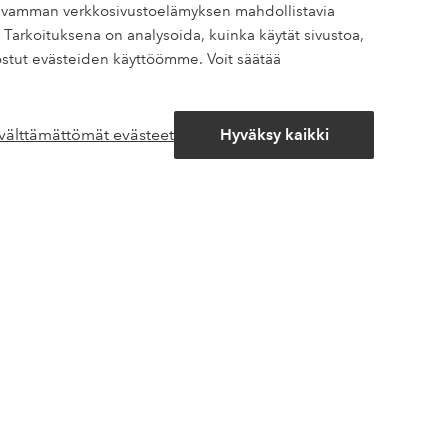
oskevamman verkkosivustoelämyksen mahdollistavia
 Tarkoituksena on analysoida, kuinka käytät sivustoa,
at kalleimmasta tuotteesta –40%*.
stut evästeiden käyttöömme. Voit säätää
siivisia tarjouksia ja suuri annos tyyli-innoitusta – suoraan
 välttämättömät evästeet
Hyväksy kaikki
Avaa
chat-
laatikko
eröitymisen yhteydessä
Ystävät
Jotex
täntö
Homeroom