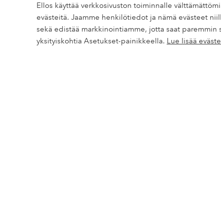
Ellos käyttää verkkosivuston toiminnalle välttämättö
evästeitä. Jaamme henkilötiedot ja nämä evästeet niill
Tarvitsetko apua?
sekä edistää markkinointiamme, jotta saat paremmin 
Löydät vastaukset useimmin kysyttyihin kysymyksiin usein k
yksityiskohtia Asetukset-painikkeella.
Lue lisää eväs
Löydät myös tietoa siitä, miten voit ottaa meihin yhteyttä.
Asiakaspalvelu
Tilaukset
Maksutavat
Alennukset
Palautukset & Reklamaatiot
Mu
Peruuttamislomake
Omat sivut
Tietoa Elloksesta
Tilaushistoria
Tietoa Elloksesta
Saldoni & suoritukseni
Tietoa Ellos Groupis