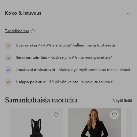
Koko & Istuvuus
Tuoteilmoitus
Uusi asiakas?
– 40% alennusta* kalleimmasta tuotteesta
Ilmainen toimitus
– Koskee yli 69 € normaalipaketteja*
Joustavat maksutavat
– Maksa nyt, myöhemmin tai maksa erissä
Helppo palautus
– 30 päivän vaihto- ja palautusoikeus*
Samankaltaisia tuotteita
Näytä lisää
Lisää
Lisää
suosikkeihin
suosikkeihin