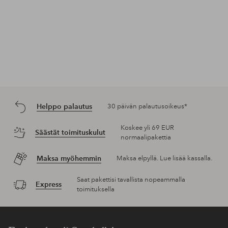
Helppo palautus
30 päivän palautusoikeus*
Koskee yli 69 EUR
Säästät toimituskulut
normaalipakettia
Maksa myöhemmin
Maksa elpyllä. Lue lisää kassalla.
Saat pakettisi tavallista nopeammalla
Express
toimituksella