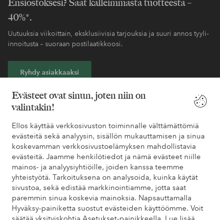
Ensiostoksesi? Saat kalleimmasta tuotteesta –
40%*.
Uutuuksia viikoittain, eksklusiivisia tarjouksia ja suuri annos tyyli-
innoitusta – suoraan postilaatikkoosi.
Ryhdy asiakkaaksi
Evästeet ovat sinun, joten niin on
* Katso tarjouksen ehdot rekisteröitymisen yhteydessä
valintakin!
Ellos käyttää verkkosivuston toiminnalle välttämättömiä
Tarvitsetko apua?
evästeitä sekä analyysin, sisällön mukauttamisen ja sinua
koskevamman verkkosivustoelämyksen mahdollistavia
Löydät vastaukset useimmin kysyttyihin kysymyksiin usein
evästeitä. Jaamme henkilötiedot ja nämä evästeet niille
kysytyistä kysymyksistä. Löydät myös tietoa siitä, miten voit ottaa
mainos- ja analyysiyhtiöille, joiden kanssa teemme
meihin yhteyttä.
yhteistyötä. Tarkoituksena on analysoida, kuinka käytät
sivustoa, sekä edistää markkinointiamme, jotta saat
Asiakaspalvelu
Tilaukset
Maksutavat
Toim
paremmin sinua koskevia mainoksia. Napsauttamalla
Hyväksy-painiketta suostut evästeiden käyttöömme. Voit
säätää yksityiskohtia Asetukset-painikkeella.
Lue lisää