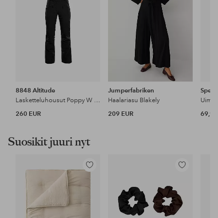
8848 Altitude
Jumperfabriken
Spee
Lasketteluhousut Poppy W Pant
Haalariasu Blakely
260 EUR
209 EUR
69,90
Suosikit juuri nyt
Lisää
Lisää
suosikkeihin
suosikkeihin