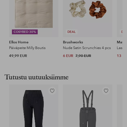
COSYBED 30%
DEAL
DE
Ellos Home
Brushworks
Maybe
Päiväpeite Milly Boutis
Nude Satin Scrunchies 4 pcs
49,99 EUR
6 EUR
7,90 EUR
13 E
Tutustu uutuuksiimme
Lisää
Lisää
suosikkeihin
suosikkeihin