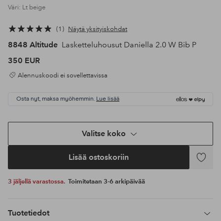
Väri: Lt beige
1
Näytä yksityiskohdat
8848 Altitude
Lasketteluhousut Daniella 2.0 W Bib P
350 EUR
Alennuskoodi ei sovellettavissa
Osta nyt, maksa myöhemmin.
Lue lisää
Valitse koko
Lisää ostoskoriin
Lisää
suosikke
3 jäljellä varastossa.
Toimitetaan 3-6 arkipäivää
Tuotetiedot