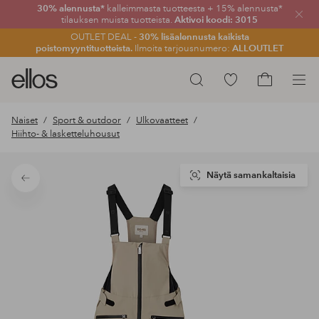
30% alennusta*
kalleimmasta tuotteesta + 15% alennusta*
Sulje
tilauksen muista tuotteista.
Aktivoi koodi: 3015
OUTLET DEAL -
30% lisäalennusta kaikista
poistomyyntituotteista.
Ilmoita tarjousnumero:
ALLOUTLET
Ellos-
Siirry
Hae
logo
merkittyihin
Siirry
–
suosikkituotteisiin
ostoskoriin
Naiset
Sport & outdoor
Ulkovaatteet
siirry
Hiihto- & lasketteluhousut
aloitussivulle
Näytä samankaltaisia
Takaisin