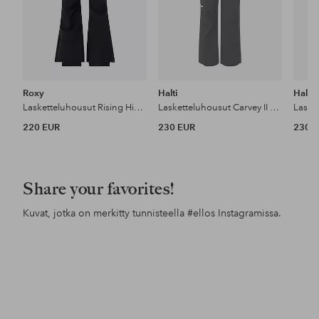
Roxy
Halti
Halti
Lasketteluhousut Rising High PT
Lasketteluhousut Carvey II W Short Dx
220 EUR
230 EUR
230 
Share your favorites!
Kuvat, jotka on merkitty tunnisteella
#ellos
Instagramissa.
Julkaissut
ellosofficial