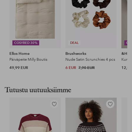
COSYBED 30%
DEAL
CO
Ellos Home
Brushworks
&Ho
Päiväpeite Milly Boutis
Nude Satin Scrunchies 4 pcs
49,99 EUR
6 EUR
7,90 EUR
12,99
Tutustu uutuuksiimme
Lisää
Lisää
suosikkeihin
suosikkeihin