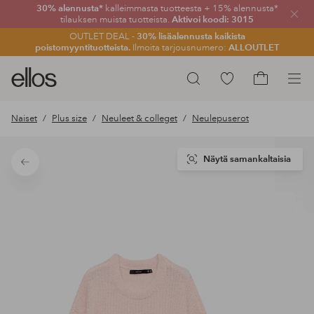
30% alennusta*
kalleimmasta tuotteesta + 15% alennusta*
Sulje
tilauksen muista tuotteista.
Aktivoi koodi: 3015
OUTLET DEAL -
30% lisäalennusta kaikista
poistomyyntituotteista.
Ilmoita tarjousnumero:
ALLOUTLET
Ellos-
Siirry
Hae
logo
merkittyihin
Siirry
–
suosikkituotteisiin
ostoskoriin
Naiset
Plus size
Neuleet & colleget
Neulepuserot
siirry
aloitussivulle
Näytä samankaltaisia
Takaisin