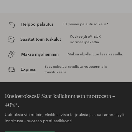
Helppo palautus
30 päivän palautusoikeus*
Koskee yli 69 EUR
Säästät toimituskulut
normaalipakettia
Maksa myöhemmin
Maksa elpyllä. Lue lisää kassalla.
Saat pakettisi tavallista nopeammalla
Express
toimituksella
Ensiostoksesi? Saat kalleimmasta tuotteesta –
40%*.
Uutuuksia viikoittain, eksklusiivisia tarjouksia ja suuri annos tyyli-
innoitusta – suoraan postilaatikkoosi.