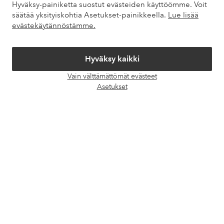
Hyväksy-painiketta suostut evästeiden käyttöömme. Voit
Palvelumme
säätää yksityiskohtia Asetukset-painikkeella.
Lue lisää
evästekäytännöstämme.
Ehdot
Hyväksy kaikki
Ystävät
Vain välttämättömät evästeet
Avaa
Asetukset
chat-
laati
Turvalliset maksut – maksa nyt tai erissä
Haluatko tietää
lisää maksuvaihtoehdoistamme
?
elpy
elpy
Suomi - Valitse maa
Facebook
Instagram
Pinterest
Youtube