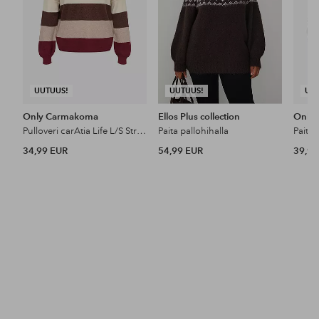
UUTUUS!
UUTUUS!
UU
Only Carmakoma
Ellos Plus collection
Only
Pulloveri carAtia Life L/S Stripe Pullov Knt
Paita pallohihalla
34,99 EUR
54,99 EUR
39,99