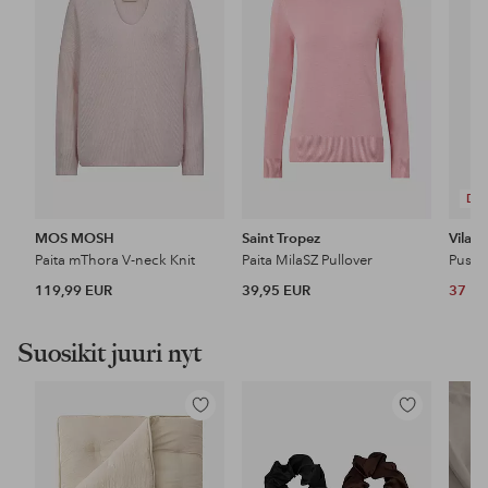
DE
MOS MOSH
Saint Tropez
Vila
Paita mThora V-neck Knit
Paita MilaSZ Pullover
Puser
119,99 EUR
39,95 EUR
37 E
Suosikit juuri nyt
Lisää
Lisää
suosikkeihin
suosikkeihin