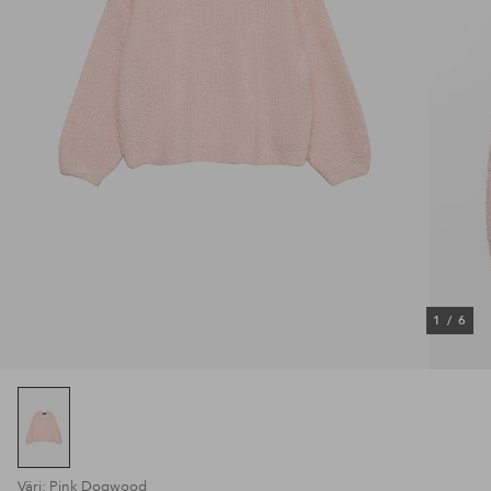
1
/
6
Väri: Pink Dogwood