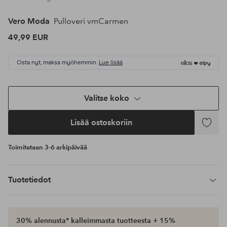
Vero Moda
Pulloveri vmCarmen
49,99 EUR
Osta nyt, maksa myöhemmin.
Lue lisää
Valitse koko
Lisää ostoskoriin
Lisää
suosikke
Toimitetaan 3-6 arkipäivää
Tuotetiedot
30% alennusta* kalleimmasta tuotteesta + 15%