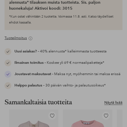
alennusta* tilauksen muista tuotteista. Sis. paljon
huonekaluja! Aktivoi koodi: 3015
*Kun ostat vähintään 2 tuotetta. Voimassa 11.8. asti. Katso täydelliset
ehdot kassalla.
Tuoteilmoitus
Uusi asiakas?
– 40% alennusta* kalleimmasta tuotteesta
Ilmainen toimitus
– Koskee yli 69 € normaalipaketteja*
Joustavat maksutavat
– Maksa nyt, myöhemmin tai maksa erissä
Helppo palautus
– 30 päivän vaihto- ja palautusoikeus*
Samankaltaisia tuotteita
Näytä lisää
Lisää
Lisää
suosikkeihin
suosikkeihin