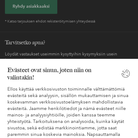
Ryhdy asiakkaaksi
* Katso tarjouksen ehdot rekisteröitymisen yhteydessä
Tarvitsetko apua?
Löydät vastaukset useimmin kysyttyihin kysymyksiin usein
kysytyistä kysymyksistä. Löydät myös tietoa siitä, miten voit ottaa
meihin yhteyttä.
Evästeet ovat sinun, joten niin on
valintakin!
Asiakaspalvelu
Tilaukset
Maksutavat
Toim
Ellos käyttää verkkosivuston toiminnalle välttämättömiä
evästeitä sekä analyysin, sisällön mukauttamisen ja sinua
koskevamman verkkosivustoelämyksen mahdollistavia
Omat sivut
evästeitä. Jaamme henkilötiedot ja nämä evästeet niille
mainos- ja analyysiyhtiöille, joiden kanssa teemme
yhteistyötä. Tarkoituksena on analysoida, kuinka käytät
Tietoa Elloksesta
sivustoa, sekä edistää markkinointiamme, jotta saat
paremmin sinua koskevia mainoksia. Napsauttamalla