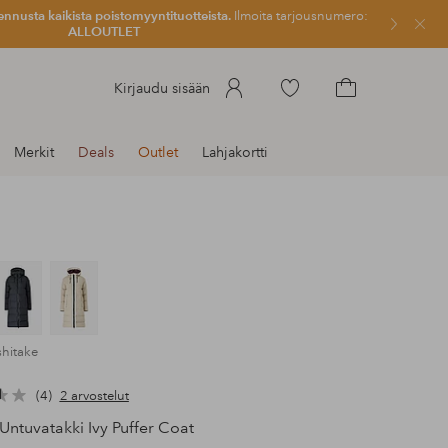
ennusta kaikista poistomyyntituotteista.
Ilmoita tarjousnumero:
Sulje
ALLOUTLET
Siirry
Kirjaudu sisään
merkittyihin
Siirry
suosikkituotteisiin
ostoskoriin
Merkit
Deals
Outlet
Lahjakortti
shitake
4
2 arvostelut
Untuvatakki Ivy Puffer Coat