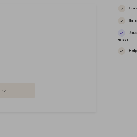
Uusi
Ilma
Jous
erissä
Help