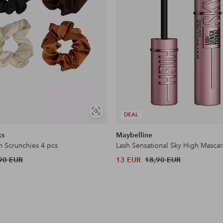
Näytä
DEAL
samankaltaisia
ks
Maybelline
n Scrunchies 4 pcs
Lash Sensational Sky High Mascar
90 EUR
13 EUR
18,90 EUR