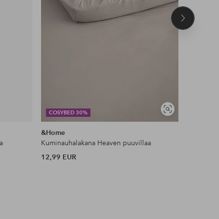
Seuraava
tuote
Näytä
COSYBED 30%
DEAL
samankaltaisia
&Home
Ellos Ho
a
Kuminauhalakana Heaven puuvillaa
Liukueste
12,99 EUR
11 EUR