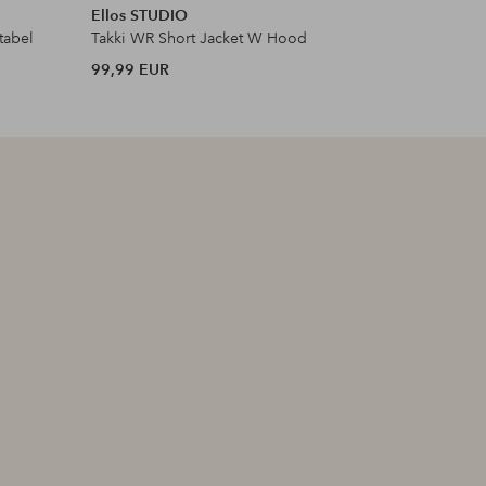
Ellos STUDIO
Rains
tabel
Takki WR Short Jacket W Hood
Talvitakki
99,99 EUR
329 EUR