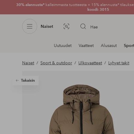
30% alennusta*
kalleimmasta tuotteesta + 15% alennusta* tilauksen
koodi: 3015
Naiset
Hae
Kuvahaku
Navigointi
Uutuudet
Vaatteet
Alusasut
Spor
osastoilla
Naiset
Sport & outdoor
Ulkovaatteet
Lyhyet takit
Takaisin