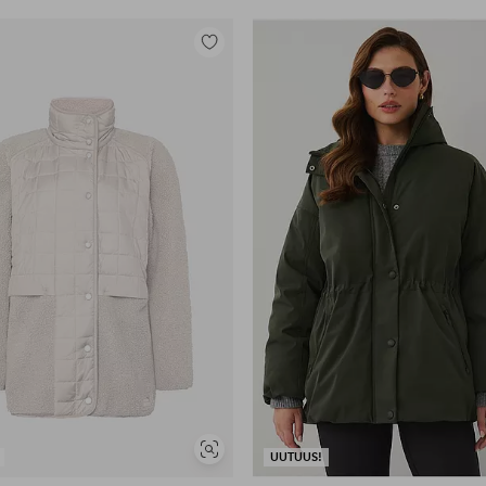
Lisää
suosikkeihin
Näytä
UUTUUS!
samankaltaisia