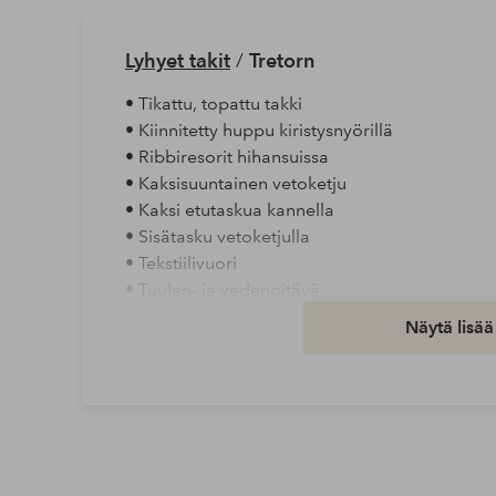
Lyhyet takit
/
Tretorn
• Tikattu, topattu takki
• Kiinnitetty huppu kiristysnyörillä
• Ribbiresorit hihansuissa
• Kaksisuuntainen vetoketju
• Kaksi etutaskua kannella
• Sisätasku vetoketjulla
• Tekstiilivuori
• Tuulen- ja vedenpitävä
Näytä lisää
Vetoketjutyyppi: Yksisuuntainen vetoketju
Vuori: 100% Polyesteriä
Vuorityyppi: Vuorillinen
Toiminto: Lämminvuorinen
Täyte: 100% Polyesteriä