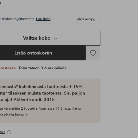
R
t, maksa myöhemmin.
Lue lisää
Valitse koko
Lisää ostoskoriin
Lisää
suosikkeihin
 varastossa.
Toimitetaan 3-6 arkipäivää
ennusta* kalleimmasta tuotteesta + 15%
ta* tilauksen muista tuotteista. Sis. paljon
aluja! Aktivoi koodi: 3015
at vähintään 2 tuotetta. Voimassa 11.8. asti. Katso
et ehdot kassalla.
tus