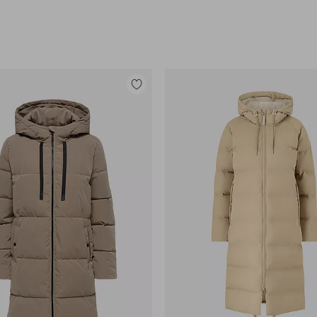
pu
Lisää
suosikkeihin