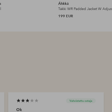
s
Áhkká
l
Takki WR Padded Jacket W Adjus
199 EUR
Vahvistettu ostaja
Ok