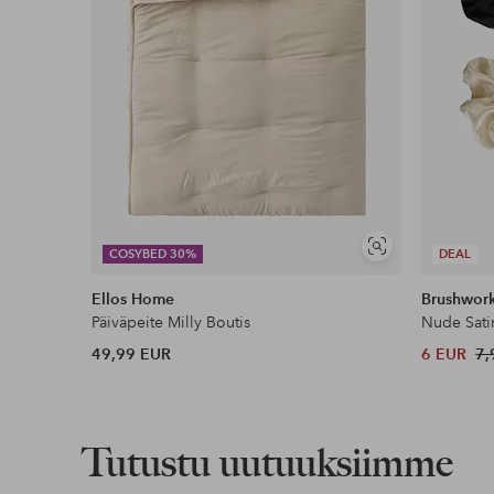
Näytä
COSYBED 30%
DEAL
samankaltaisia
Ellos Home
Brushwor
Päiväpeite Milly Boutis
Nude Sati
49,99 EUR
6 EUR
7,
Tutustu uutuuksiimme