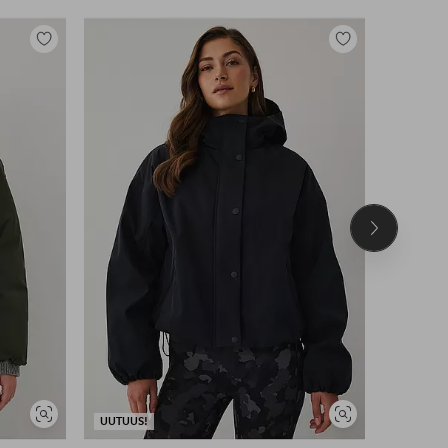
Lisää
Lisää
suosikkeihin
suosikkeihin
Seuraava
tuote
Näytä
Näytä
UUTUUS!
UUTUUS!
samankaltaisia
samankaltaisia