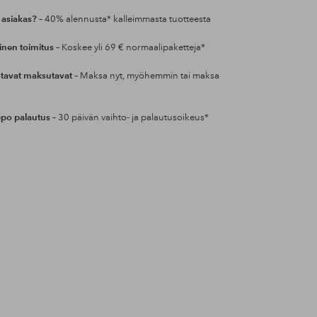
 asiakas?
– 40% alennusta* kalleimmasta tuotteesta
inen toimitus
– Koskee yli 69 € normaalipaketteja*
tavat maksutavat
– Maksa nyt, myöhemmin tai maksa
po palautus
– 30 päivän vaihto- ja palautusoikeus*