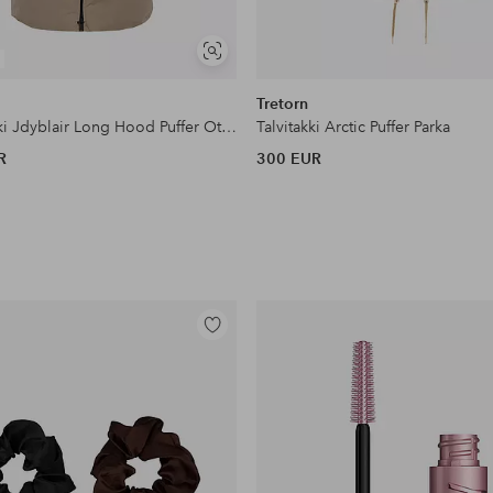
Näytä
samankaltaisia
Tretorn
Untuvatakki Jdyblair Long Hood Puffer Otw Sij N
Talvitakki Arctic Puffer Parka
R
300 EUR
Lisää
suosikkeihin