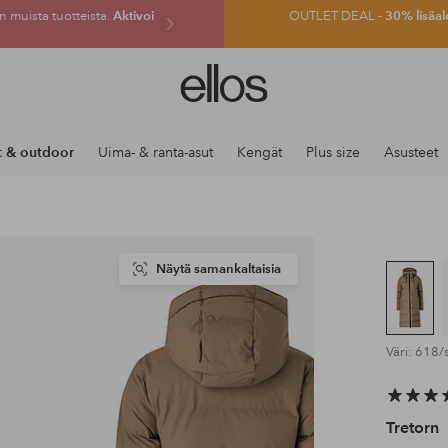
 muista tuotteista.
Aktivoi
OUTLET DEAL -
30% lisäal
Ellos-
logo
–
siirry
t & outdoor
Uima- & ranta-asut
Kengät
Plus size
Asusteet
aloitussivulle
Näytä samankaltaisia
Väri: 618/
Tretorn