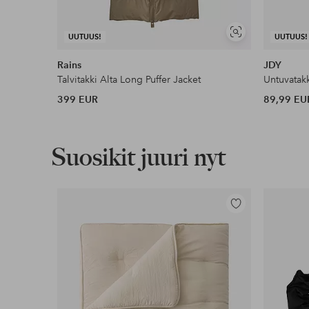
Näytä
UUTUUS!
UUTUUS!
Lasku & Tili
samankaltaisia
Rains
JDY
Edullisimmat maksutapamme
Talvitakki Alta Long Puffer Jacket
399 EUR
89,99 EU
Lue lisää
Suosikit juuri nyt
Lisää
suosikkeihin