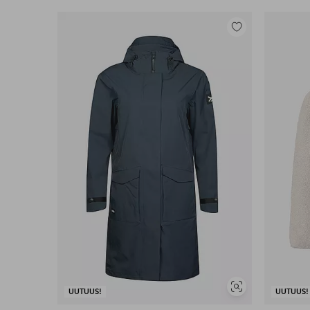
Lisää
suosikkeihin
Näytä
UUTUUS!
UUTUUS!
samankaltaisia