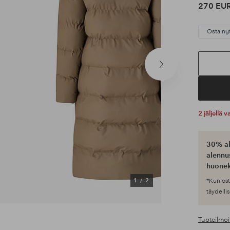
270 EU
Osta ny
Seuraava
tuote
2 jäljellä
30% al
alennus
huonek
1
/
2
*Kun ost
täydellis
Tuoteilmoi