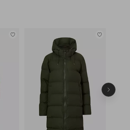
Lisää
Lisää
suosikkeihin
suosikkeihin
Seuraava
tuote