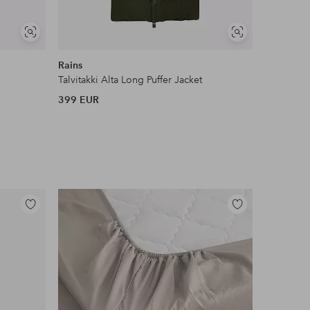
Näytä
Näytä
samankaltaisia
samankaltaisia
Rains
Cream
Talvitakki Alta Long Puffer Jacket
Takki crG
399 EUR
119,95 
Lisää
Lisää
suosikkeihin
suosikkeihin