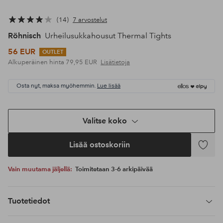
14
7 arvostelut
Röhnisch
Urheilusukkahousut Thermal Tights
56 EUR
OUTLET
Alkuperäinen hinta
79,95 EUR
Lisätietoja
Osta nyt, maksa myöhemmin.
Lue lisää
Valitse koko
Lisää ostoskoriin
Lisää
suosikke
Vain muutama jäljellä:
Toimitetaan 3-6 arkipäivää
Tuotetiedot