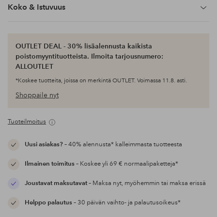
Koko & Istuvuus
OUTLET DEAL - 30% lisäalennusta kaikista
poistomyyntituotteista. Ilmoita tarjousnumero:
ALLOUTLET
*Koskee tuotteita, joissa on merkintä OUTLET. Voimassa 11.8. asti.
Shoppaile nyt
Tuoteilmoitus
Uusi asiakas?
– 40% alennusta* kalleimmasta tuotteesta
Ilmainen toimitus
– Koskee yli 69 € normaalipaketteja*
Joustavat maksutavat
– Maksa nyt, myöhemmin tai maksa erissä
Helppo palautus
– 30 päivän vaihto- ja palautusoikeus*