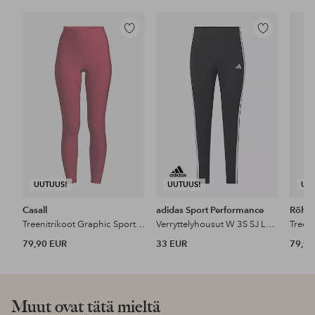
Lisää
Lisää
suosikkeihin
suosikkeihin
UUTUUS!
UUTUUS!
UU
Casall
adidas Sport Performance
Röhni
Treenitrikoot Graphic Sport Tights
Verryttelyhousut W 3S SJ Leg Inc
79,90 EUR
33 EUR
79,95
Muut ovat tätä mieltä