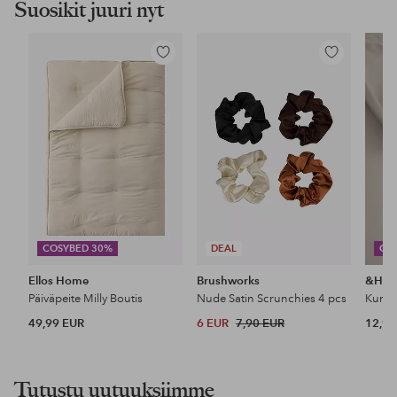
Suosikit juuri nyt
Lisää
Lisää
suosikkeihin
suosikkeihin
COSYBED 30%
DEAL
CO
Ellos Home
Brushworks
&Ho
Päiväpeite Milly Boutis
Nude Satin Scrunchies 4 pcs
49,99 EUR
6 EUR
7,90 EUR
12,99
Tutustu uutuuksiimme