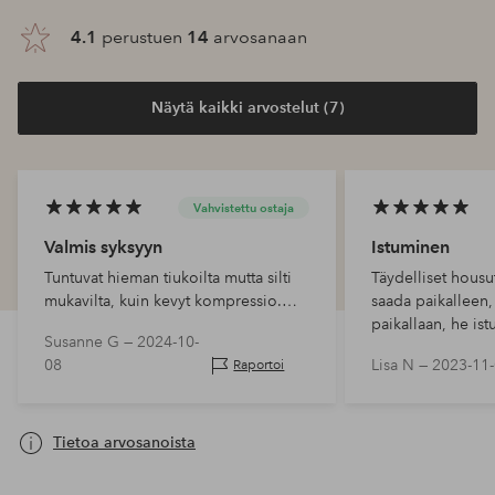
4.1
perustuen
14
arvosanaan
Näytä kaikki arvostelut (7)
Vahvistettu ostaja
Valmis syksyyn
Istuminen
Tuntuvat hieman tiukoilta mutta silti
Täydelliset housu
mukavilta, kuin kevyt kompressio.
saada paikalleen,
Otin tavallisen kokoni L. Olen 174
paikallaan, he ist
Susanne G —
2024-10-
cm pitkä ja ne ovat sopivan pituiset.
lämpimänä nyt syk
08
Lisa N —
2023-11
Raportoi
mitan -10°C:ssa, l
kylmemmässä.
Tietoa arvosanoista