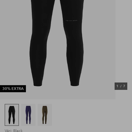
1
/
7
30% EXTRA
Väri: Black