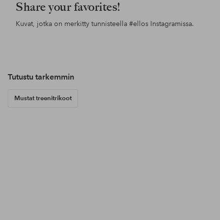
Share your favorites!
Kuvat, jotka on merkitty tunnisteella
#ellos
Instagramissa.
Julkaissut
x_leoniie
Julkaissut
elinschorling
Jul
ello
Tutustu tarkemmin
Mustat treenitrikoot