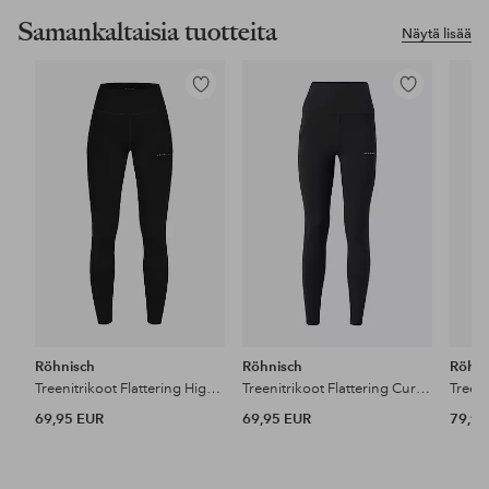
Samankaltaisia tuotteita
Näytä lisää
Lisää
Lisää
suosikkeihin
suosikkeihin
Röhnisch
Röhnisch
Röhni
Treenitrikoot Flattering High Waist Tights
Treenitrikoot Flattering Curved High Waist Tights
69,95 EUR
69,95 EUR
79,95