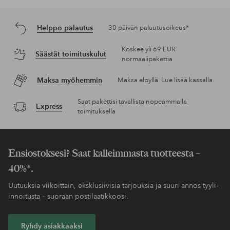
Helppo palautus
30 päivän palautusoikeus*
Koskee yli 69 EUR
Säästät toimituskulut
normaalipakettia
Maksa myöhemmin
Maksa elpyllä. Lue lisää kassalla.
Saat pakettisi tavallista nopeammalla
Express
toimituksella
Ensiostoksesi? Saat kalleimmasta tuotteesta –
40%*.
Uutuuksia viikoittain, eksklusiivisia tarjouksia ja suuri annos tyyli-
innoitusta – suoraan postilaatikkoosi.
Ryhdy asiakkaaksi