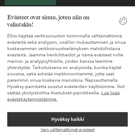
* Katso tarjouksen ehdot rekisteröitymisen yhteydessä
Evästeet ovat sinun, joten niin on
valintakin!
Tarvitsetko apua?
Ellos käyttää verkkosivuston toiminnalle välttämättömiä
evästeitä sekä analyysin, sisällön mukauttamisen ja sinua
Löydät vastaukset useimmin kysyttyihin kysymyksiin usein
koskevamman verkkosivustoelämyksen mahdollistavia
kysytyistä kysymyksistä. Löydät myös tietoa siitä, miten voit ottaa
evästeitä. Jaamme henkilötiedot ja nämä evästeet niille
meihin yhteyttä.
mainos- ja analyysiyhtiöille, joiden kanssa teemme
yhteistyötä. Tarkoituksena on analysoida, kuinka käytät
Asiakaspalvelu
Tilaukset
Maksutavat
Toim
sivustoa, sekä edistää markkinointiamme, jotta saat
paremmin sinua koskevia mainoksia. Napsauttamalla
Hyväksy-painiketta suostut evästeiden käyttöömme. Voit
säätää yksityiskohtia Asetukset-painikkeella.
Lue lisää
Omat sivut
evästekäytännöstämme.
Tietoa Elloksesta
Hyväksy kaikki
Vain välttämättömät evästeet
Palvelumme
Avaa