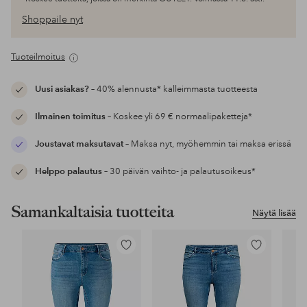
Shoppaile nyt
Tuoteilmoitus
Uusi asiakas?
– 40% alennusta* kalleimmasta tuotteesta
Ilmainen toimitus
– Koskee yli 69 € normaalipaketteja*
Joustavat maksutavat
– Maksa nyt, myöhemmin tai maksa erissä
Helppo palautus
– 30 päivän vaihto- ja palautusoikeus*
Samankaltaisia tuotteita
Näytä lisää
Lisää
Lisää
suosikkeihin
suosikkeihin