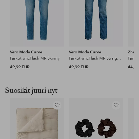
Vero Moda Curve
Vero Moda Curve
Zhenz
Farkut vmcFlash MR Skinny
Farkut vmcFlash MR Straight Li347 GA
Farku
49,99 EUR
49,99 EUR
44,95
Suosikit juuri nyt
Lisää
Lisää
suosikkeihin
suosikkeihin