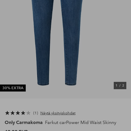
1
/
2
30% EXTRA
1
Näytä yksityiskohdat
Only Carmakoma
Farkut carPower Mid Waist Skinny