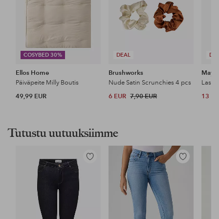
COSYBED 30%
DEAL
DE
Ellos Home
Brushworks
Maybe
Päiväpeite Milly Boutis
Nude Satin Scrunchies 4 pcs
49,99 EUR
6 EUR
7,90 EUR
13 E
Tutustu uutuuksiimme
Lisää
Lisää
suosikkeihin
suosikkeihin