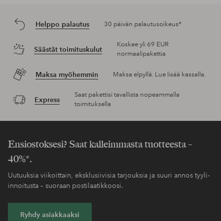
Helppo palautus
30 päivän palautusoikeus*
Koskee yli 69 EUR
Säästät toimituskulut
normaalipakettia
Maksa myöhemmin
Maksa elpyllä. Lue lisää kassalla.
Saat pakettisi tavallista nopeammalla
Express
toimituksella
Ensiostoksesi? Saat kalleimmasta tuotteesta –
40%*.
Uutuuksia viikoittain, eksklusiivisia tarjouksia ja suuri annos tyyli-
innoitusta – suoraan postilaatikkoosi.
Ryhdy asiakkaaksi