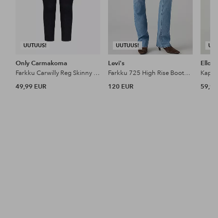
UUTUUS!
UUTUUS!
UU
Only Carmakoma
Levi's
Ellos 
Farkku Carwilly Reg Skinny Ank Dnm Box Noo
Farkku 725 High Rise Bootcut
49,99 EUR
120 EUR
59,99