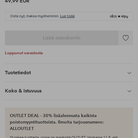
49,99 EUR
Osta nyt, maksa myöhemmin.
Lue lisää
Lisää ostoskoriin
Lisää
suosikke
Loppunut varastosta
Tuotetiedot
Koko & Istuvuus
OUTLET DEAL - 30% lisäalennusta kaikista
poistomyyntituotteista. Ilmoita tarjousnumero:
ALLOUTLET
*Koskee tuotteita, joissa on merkintä OUTLET. Voimassa 11.8. asti.