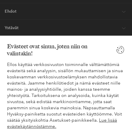
Ehdot
Ystävät
Evästeet ovat sinun, joten niin on
valintakin!
Turvalliset maksut – maksa nyt tai erissä
Haluatko tietää
lisää maksuvaihtoehdoistamme
?
Ellos käyttää verkkosivuston toiminnalle välttämättömiä
evästeitä sekä analyysin, sisällön mukauttamisen ja sinua
elpy
elpy
koskevamman verkkosivustoelämyksen mahdollistavia
evästeitä. Jaamme henkilötiedot ja nämä evästeet niille
mainos- ja analyysiyhtiöille, joiden kanssa teemme
yhteistyötä. Tarkoituksena on analysoida, kuinka käytät
Suomi - Valitse maa
sivustoa, sekä edistää markkinointiamme, jotta saat
paremmin sinua koskevia mainoksia. Napsauttamalla
Hyväksy-painiketta suostut evästeiden käyttöömme. Voit
Facebook
Instagram
Pinterest
Youtube
säätää yksityiskohtia Asetukset-painikkeella.
Lue lisää
evästekäytännöstämme.