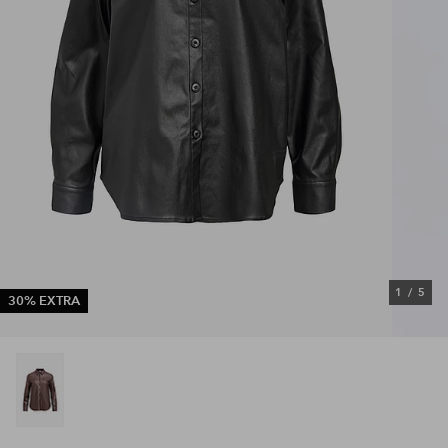
1
/
5
30% EXTRA