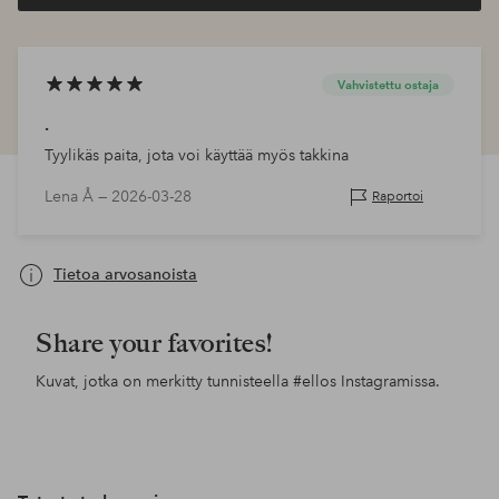
Vahvistettu ostaja
.
Tyylikäs paita, jota voi käyttää myös takkina
Lena Å —
2026-03-28
Raportoi
Tietoa arvosanoista
Share your favorites!
Kuvat, jotka on merkitty tunnisteella
#ellos
Instagramissa.
Julkaissut
ellosofficial
Julkaissut
sarabiderman
Jul
mar