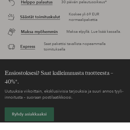
Helppo palautus
30 päivän palautusoikeus*
Koskee yli 69 EUR
Säästät toimituskulut
normaalipakettia
Maksa myöhemmin
Maksa elpyllä. Lue lisää kassalla.
Saat pakettisi tavallista nopeammalla
Express
toimituksella
Ensiostoksesi? Saat kalleimmasta tuotteesta –
40%*.
Uutuuksia viikoittain, eksklusiivisia tarjouksia ja suuri annos tyyli-
innoitusta – suoraan postilaatikkoosi.
Ryhdy asiakkaaksi
* Katso tarjouksen ehdot rekisteröitymisen yhteydessä