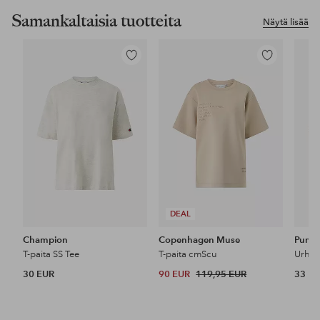
Samankaltaisia tuotteita
Näytä lisää
Lisää
Lisää
suosikkeihin
suosikkeihin
DEAL
Champion
Copenhagen Muse
Puma
T-paita SS Tee
T-paita cmScu
30 EUR
90 EUR
119,95 EUR
33 E