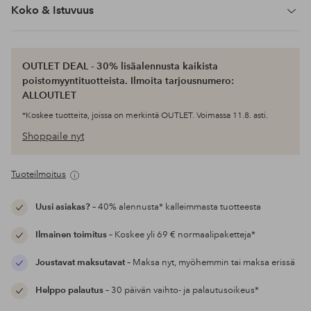
Koko & Istuvuus
OUTLET DEAL - 30% lisäalennusta kaikista
poistomyyntituotteista. Ilmoita tarjousnumero:
ALLOUTLET
*Koskee tuotteita, joissa on merkintä OUTLET. Voimassa 11.8. asti.
Shoppaile nyt
Tuoteilmoitus
Uusi asiakas?
– 40% alennusta* kalleimmasta tuotteesta
Ilmainen toimitus
– Koskee yli 69 € normaalipaketteja*
Joustavat maksutavat
– Maksa nyt, myöhemmin tai maksa erissä
Helppo palautus
– 30 päivän vaihto- ja palautusoikeus*