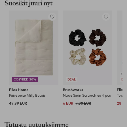
Suosikit juuri nyt
Lisää
Lisää
suosikkeihin
suosikkeihin
UU
COSYBED 30%
DEAL
DE
Ellos Home
Brushworks
Ellos 
Päiväpeite Milly Boutis
Nude Satin Scrunchies 4 pcs
Top P
49,99 EUR
6 EUR
7,90 EUR
28 E
Tutustu uutuuksiimme