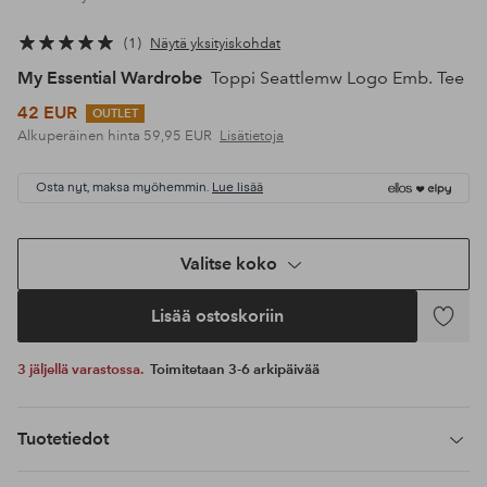
1
Näytä yksityiskohdat
My Essential Wardrobe
Toppi Seattlemw Logo Emb. Tee
42 EUR
OUTLET
Alkuperäinen hinta
59,95 EUR
Lisätietoja
Osta nyt, maksa myöhemmin.
Lue lisää
Valitse koko
Lisää ostoskoriin
Lisää
suosikke
3 jäljellä varastossa.
Toimitetaan 3-6 arkipäivää
Tuotetiedot