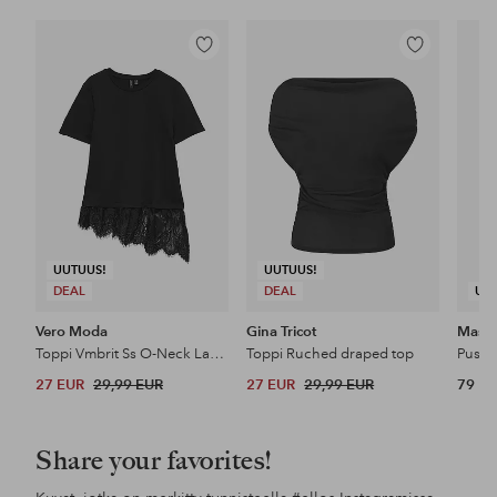
Lisää
Lisää
suosikkeihin
suosikkeihin
UUTUUS!
UUTUUS!
DEAL
DEAL
UU
Vero Moda
Gina Tricot
Masai
Toppi Vmbrit Ss O-Neck Lace T-Shirt Jrs
Toppi Ruched draped top
Puser
27 EUR
29,99 EUR
27 EUR
29,99 EUR
79 E
Share your favorites!