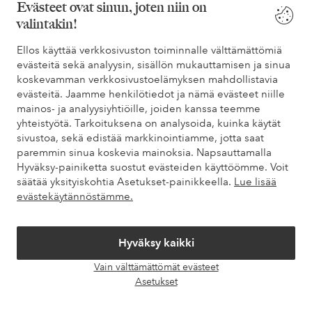
Evästeet ovat sinun, joten niin on
valintakin!
Tarvitsetko apua?
Ellos käyttää verkkosivuston toiminnalle välttämättömiä
evästeitä sekä analyysin, sisällön mukauttamisen ja sinua
Löydät vastaukset useimmin kysyttyihin kysymyksiin usein
koskevamman verkkosivustoelämyksen mahdollistavia
kysytyistä kysymyksistä. Löydät myös tietoa siitä, miten voit ottaa
evästeitä. Jaamme henkilötiedot ja nämä evästeet niille
meihin yhteyttä.
mainos- ja analyysiyhtiöille, joiden kanssa teemme
yhteistyötä. Tarkoituksena on analysoida, kuinka käytät
Asiakaspalvelu
Tilaukset
Maksutavat
Toim
sivustoa, sekä edistää markkinointiamme, jotta saat
paremmin sinua koskevia mainoksia. Napsauttamalla
Hyväksy-painiketta suostut evästeiden käyttöömme. Voit
säätää yksityiskohtia Asetukset-painikkeella.
Lue lisää
Omat sivut
evästekäytännöstämme.
Tietoa Elloksesta
Hyväksy kaikki
Vain välttämättömät evästeet
Palvelumme
Avaa
Asetukset
chat-
laati
Ehdot