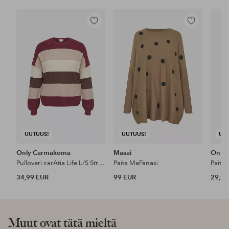
Lisää
Lisää
suosikkeihin
suosikkeihin
UUTUUS!
UUTUUS!
UU
Only Carmakoma
Masai
Only
Pulloveri carAtia Life L/S Stripe Pullov Knt
Paita MaFanasi
Paita
34,99 EUR
99 EUR
29,99
Muut ovat tätä mieltä