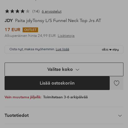
14
6 arvostelut
JDY
Paita jdyTonsy L/S Funnel Neck Top Jrs AT
17 EUR
OUTLET
Alkuperäinen hinta
24,99 EUR
Lisätietoja
Osta nyt, maksa myöhemmin.
Lue lisää
Valitse koko
Lisää ostoskoriin
Lisää
suosikke
Vain muutama jäljellä:
Toimitetaan 3-6 arkipäivää
Tuotetiedot