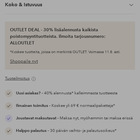
Koko & Istuvuus
OUTLET DEAL - 30% lisäalennusta kaikista
poistomyyntituotteista. Ilmoita tarjousnumero:
ALLOUTLET
*Koskee tuotteita, joissa on merkintä OUTLET. Voimassa 11.8. asti.
Shoppaile nyt
Tuoteilmoitus
Uusi asiakas?
– 40% alennusta* kalleimmasta tuotteesta
Ilmainen toimitus
– Koskee yli 69 € normaalipaketteja*
Joustavat maksutavat
– Maksa nyt, myöhemmin tai maksa erissä
Helppo palautus
– 30 päivän vaihto- ja palautusoikeus*