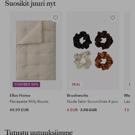
Suosikit juuri nyt
Lisää
Lisää
suosikkeihin
suosikkeihin
COSYBED 30%
DEAL
DE
Ellos Home
Brushworks
Maybe
Päiväpeite Milly Boutis
Nude Satin Scrunchies 4 pcs
49,99 EUR
6 EUR
7,90 EUR
13 E
Tutustu uutuuksiimme