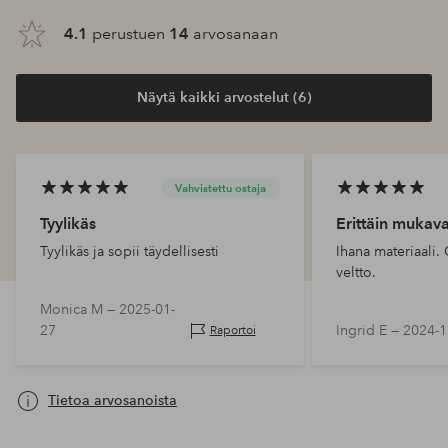
4.1
perustuen
14
arvosanaan
Näytä kaikki arvostelut (6)
Vahvistettu ostaja
Tyylikäs
Erittäin mukav
Tyylikäs ja sopii täydellisesti
Ihana materiaali.
veltto.
Monica M —
2025-01-
27
Ingrid E —
2024-1
Raportoi
Tietoa arvosanoista