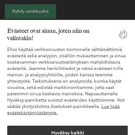
Ryhdy asiakkaaksi
* Katso tarjouksen ehdot rekisteröitymisen yhteydessä
Evästeet ovat sinun, joten niin on
valintakin!
Tarvitsetko apua?
Ellos käyttää verkkosivuston toiminnalle välttämättömiä
evästeitä sekä analyysin, sisällön mukauttamisen ja sinua
Löydät vastaukset useimmin kysyttyihin kysymyksiin usein
koskevamman verkkosivustoelämyksen mahdollistavia
kysytyistä kysymyksistä. Löydät myös tietoa siitä, miten voit ottaa
evästeitä. Jaamme henkilötiedot ja nämä evästeet niille
meihin yhteyttä.
mainos- ja analyysiyhtiöille, joiden kanssa teemme
yhteistyötä. Tarkoituksena on analysoida, kuinka käytät
Asiakaspalvelu
Tilaukset
Maksutavat
Toim
sivustoa, sekä edistää markkinointiamme, jotta saat
paremmin sinua koskevia mainoksia. Napsauttamalla
Hyväksy-painiketta suostut evästeiden käyttöömme. Voit
säätää yksityiskohtia Asetukset-painikkeella.
Lue lisää
Omat sivut
evästekäytännöstämme.
Tietoa Elloksesta
Hyväksy kaikki