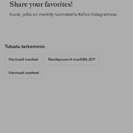
Share your favorites!
Kuvat, jotka on merkitty tunnisteella
#ellos
Instagramissa.
Julkaissut
sandrashem
Julkaissut
noareijnen_
Jul
alex
Tutustu tarkemmin
Harmaat neuleet
Neulepuserot merkiltä JDY
Harmaat vaatteet