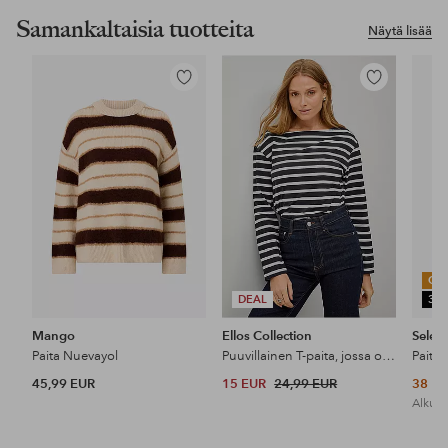
Samankaltaisia tuotteita
Näytä lisää
Lisää
Lisää
suosikkeihin
suosikkeihin
OU
DEAL
30
Mango
Ellos Collection
Sele
Paita Nuevayol
Puuvillainen T-paita, jossa on rento istuvuus
45,99 EUR
15 EUR
24,99 EUR
38 E
Alkupe