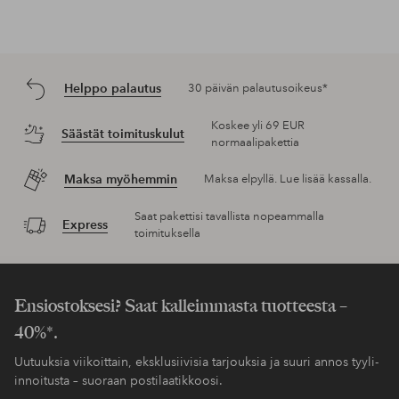
Helppo palautus
30 päivän palautusoikeus*
Koskee yli 69 EUR
Säästät toimituskulut
normaalipakettia
Maksa myöhemmin
Maksa elpyllä. Lue lisää kassalla.
Saat pakettisi tavallista nopeammalla
Express
toimituksella
Ensiostoksesi? Saat kalleimmasta tuotteesta –
40%*.
Uutuuksia viikoittain, eksklusiivisia tarjouksia ja suuri annos tyyli-
innoitusta – suoraan postilaatikkoosi.