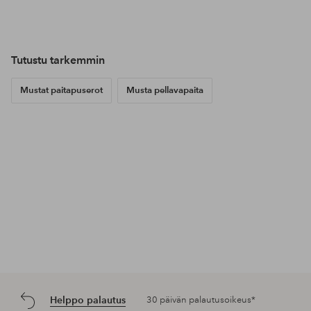
Julkaissut
ellosofficial
Julkaissut
sarabiderman
Jul
mar
Tutustu tarkemmin
Mustat paitapuserot
Musta pellavapaita
Helppo palautus
30 päivän palautusoikeus*