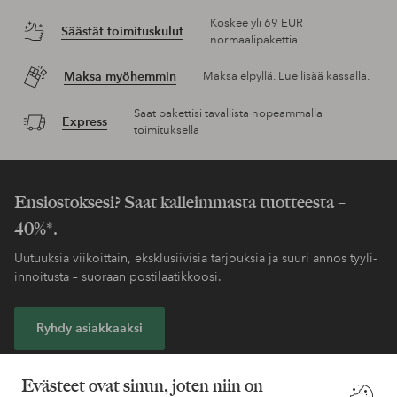
Koskee yli 69 EUR
Säästät toimituskulut
normaalipakettia
Maksa myöhemmin
Maksa elpyllä. Lue lisää kassalla.
Saat pakettisi tavallista nopeammalla
Express
toimituksella
Ensiostoksesi? Saat kalleimmasta tuotteesta –
40%*.
Uutuuksia viikoittain, eksklusiivisia tarjouksia ja suuri annos tyyli-
innoitusta – suoraan postilaatikkoosi.
Ryhdy asiakkaaksi
* Katso tarjouksen ehdot rekisteröitymisen yhteydessä
Evästeet ovat sinun, joten niin on