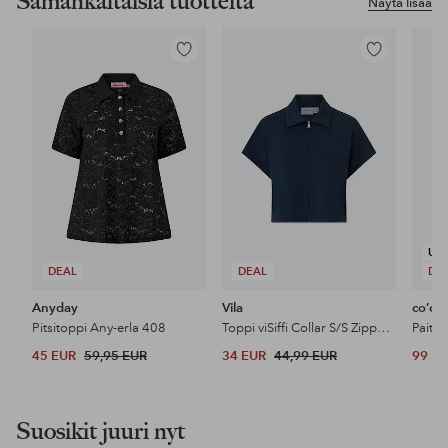
Samankaltaisia tuotteita
Näytä lisää
Lisää
Lisää
suosikkeihin
suosikkeihin
UU
DEAL
DEAL
DE
Anyday
Vila
co’co
Pitsitoppi Any-erla 408
Toppi viSiffi Collar S/S Zipper Top
45 EUR
59,95 EUR
34 EUR
44,99 EUR
99 E
Suosikit juuri nyt