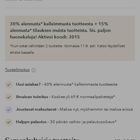
30% alennusta* kalleimmasta tuotteesta + 15%
alennusta* tilauksen muista tuotteista. Sis. paljon
huonekaluja! Aktivoi koodi: 3015
*Kun ostat vähintään 2 tuotetta. Voimassa 11.8. asti. Katso täydelliset
ehdot kassalla.
Tuoteilmoitus
Uusi asiakas?
– 40% alennusta* kalleimmasta tuotteesta
Ilmainen toimitus
– Koskee yli 69 € normaalipaketteja*
Joustavat maksutavat
– Maksa nyt, myöhemmin tai maksa erissä
Helppo palautus
– 30 päivän vaihto- ja palautusoikeus*