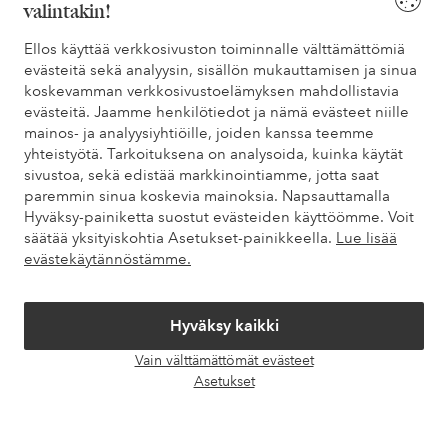
valintakin!
Tarvitsetko apua?
Ellos käyttää verkkosivuston toiminnalle välttämättömiä
evästeitä sekä analyysin, sisällön mukauttamisen ja sinua
Löydät vastaukset useimmin kysyttyihin kysymyksiin usein
koskevamman verkkosivustoelämyksen mahdollistavia
kysytyistä kysymyksistä. Löydät myös tietoa siitä, miten voit ottaa
evästeitä. Jaamme henkilötiedot ja nämä evästeet niille
meihin yhteyttä.
mainos- ja analyysiyhtiöille, joiden kanssa teemme
yhteistyötä. Tarkoituksena on analysoida, kuinka käytät
Asiakaspalvelu
Tilaukset
Maksutavat
Toim
sivustoa, sekä edistää markkinointiamme, jotta saat
paremmin sinua koskevia mainoksia. Napsauttamalla
Hyväksy-painiketta suostut evästeiden käyttöömme. Voit
säätää yksityiskohtia Asetukset-painikkeella.
Lue lisää
Omat sivut
evästekäytännöstämme.
Tietoa Elloksesta
Hyväksy kaikki
Vain välttämättömät evästeet
Palvelumme
Avaa
Asetukset
chat-
laati
Ehdot