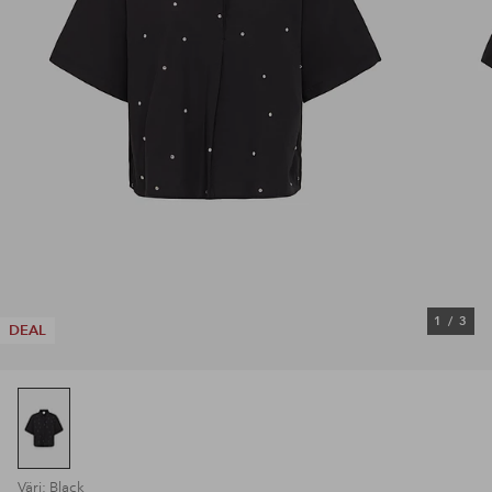
1
/
3
DEAL
Väri: Black