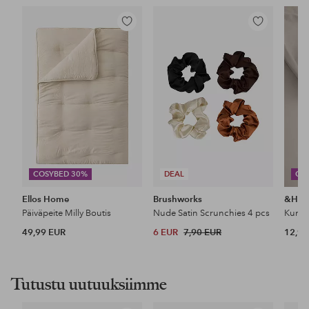
Lisää
Lisää
suosikkeihin
suosikkeihin
COSYBED 30%
DEAL
CO
Ellos Home
Brushworks
&Ho
Päiväpeite Milly Boutis
Nude Satin Scrunchies 4 pcs
49,99 EUR
6 EUR
7,90 EUR
12,99
Tutustu uutuuksiimme