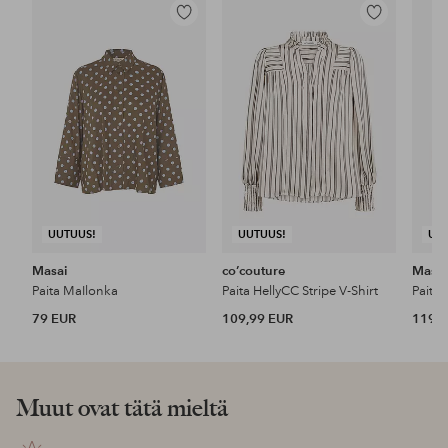
Lisää
Lisää
suosikkeihin
suosikkeihin
UUTUUS!
UUTUUS!
UU
Masai
co’couture
Masai
Paita MaIlonka
Paita HellyCC Stripe V-Shirt
Paita 
79 EUR
109,99 EUR
119 
Muut ovat tätä mieltä