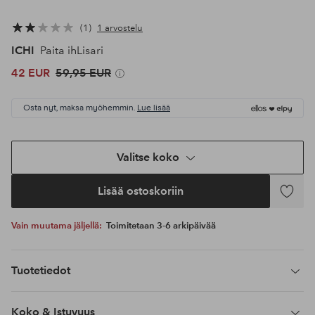
1
1 arvostelu
ICHI
Paita ihLisari
42 EUR
59,95 EUR
Osta nyt, maksa myöhemmin.
Lue lisää
Valitse koko
Lisää ostoskoriin
Lisää
suosikke
Vain muutama jäljellä:
Toimitetaan 3-6 arkipäivää
Tuotetiedot
Koko & Istuvuus