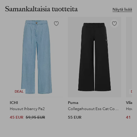
Samankaltaisia tuotteita
Näytä lisää
Lisää
Lisää
suosikkeihin
suosikkeihin
DEAL
DE
ICHI
Puma
Vila
Housut Ihbarcy Pa2
Collegehousut Ess Cat Comfort Wide Leg Pants FL op
45 EUR
59,95 EUR
55 EUR
41 E