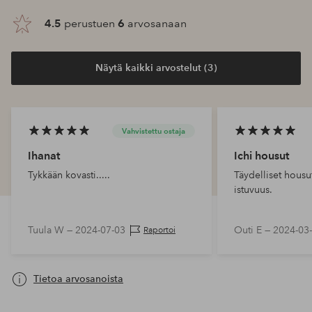
4.5
perustuen
6
arvosanaan
Näytä kaikki arvostelut (3)
Vahvistettu ostaja
Ihanat
Ichi housut
Tykkään kovasti.....
Täydelliset housu
istuvuus.
Tuula W —
2024-07-03
Outi E —
2024-03
Raportoi
Tietoa arvosanoista