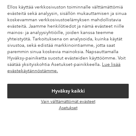
Asiakaspalvelu
Tilaukset
Maksutavat
Toim
Ellos käyttää verkkosivuston toiminnalle välttämättömiä
evästeitä sekä analyysin, sisällön mukauttamisen ja sinua
koskevamman verkkosivustoelämyksen mahdollistavia
Omat sivut
evästeitä. Jaamme henkilötiedot ja nämä evästeet niille
mainos- ja analyysiyhtiöille, joiden kanssa teemme
yhteistyötä. Tarkoituksena on analysoida, kuinka käytät
Tietoa Elloksesta
sivustoa, sekä edistää markkinointiamme, jotta saat
paremmin sinua koskevia mainoksia. Napsauttamalla
Hyväksy-painiketta suostut evästeiden käyttöömme. Voit
Palvelumme
säätää yksityiskohtia Asetukset-painikkeella.
Lue lisää
evästekäytännöstämme.
Ehdot
Hyväksy kaikki
Ystävät
Vain välttämättömät evästeet
Avaa
Asetukset
chat-
laati
Turvalliset maksut – maksa nyt tai erissä
Haluatko tietää
lisää maksuvaihtoehdoistamme
?