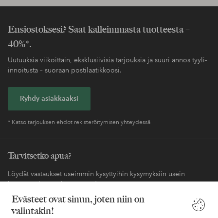
Ensiostoksesi? Saat kalleimmasta tuotteesta –
40%*.
Uutuuksia viikoittain, eksklusiivisia tarjouksia ja suuri annos tyyli-
innoitusta – suoraan postilaatikkoosi.
Ryhdy asiakkaaksi
* Katso tarjouksen ehdot rekisteröitymisen yhteydessä
Tarvitsetko apua?
Löydät vastaukset useimmin kysyttyihin kysymyksiin usein
kysytyistä kysymyksistä. Löydät myös tietoa siitä, miten voit ottaa
meihin yhteyttä.
Evästeet ovat sinun, joten niin on
valintakin!