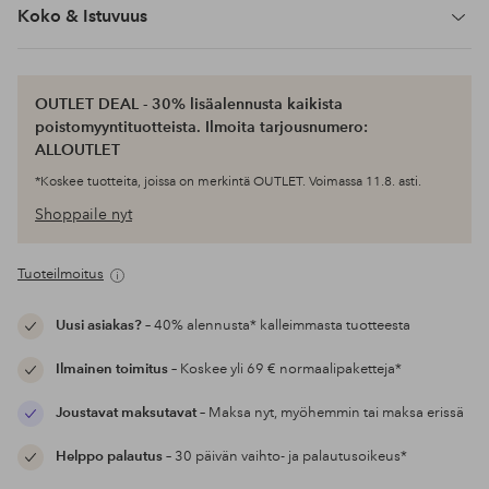
Koko & Istuvuus
OUTLET DEAL - 30% lisäalennusta kaikista
poistomyyntituotteista. Ilmoita tarjousnumero:
ALLOUTLET
*Koskee tuotteita, joissa on merkintä OUTLET. Voimassa 11.8. asti.
Shoppaile nyt
Tuoteilmoitus
Uusi asiakas?
– 40% alennusta* kalleimmasta tuotteesta
Ilmainen toimitus
– Koskee yli 69 € normaalipaketteja*
Joustavat maksutavat
– Maksa nyt, myöhemmin tai maksa erissä
Helppo palautus
– 30 päivän vaihto- ja palautusoikeus*