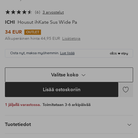
6
3 arvostelut
ICHI
Housut ihKate Sus Wide Pa
34 EUR
OUTLET
Alkuperäinen hinta
44,95 EUR
Lisätietoja
Osta nyt, maksa myöhemmin.
Lue lisää
Valitse koko
Lisää ostoskoriin
Lisää
suosikke
1 jäljellä varastossa.
Toimitetaan 3-6 arkipäivää
Tuotetiedot