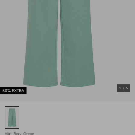
1
/
5
30% EXTRA
Väri: Beryl Green