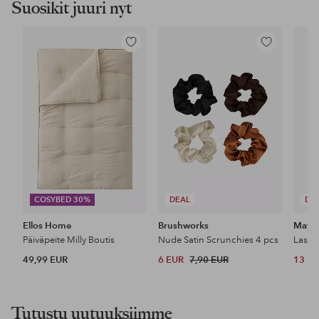
Suosikit juuri nyt
Lisää
Lisää
suosikkeihin
suosikkeihin
COSYBED 30%
DEAL
DE
Ellos Home
Brushworks
Maybe
Päiväpeite Milly Boutis
Nude Satin Scrunchies 4 pcs
49,99 EUR
6 EUR
7,90 EUR
13 E
Tutustu uutuuksiimme