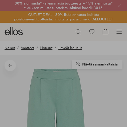
30% alennusta*
kalleimmasta tuotteesta + 15% alennusta*
Sulje
tilauksen muista tuotteista.
Aktivoi koodi: 3015
OUTLET DEAL -
30% lisäalennusta kaikista
poistomyyntituotteista.
Ilmoita tarjousnumero:
ALLOUTLET
Ellos-
Siirry
Hae
logo
merkittyihin
Siirry
–
suosikkituotteisiin
ostoskoriin
Naiset
Vaatteet
Housut
Leveät housut
siirry
aloitussivulle
Näytä samankaltaisia
Takaisin