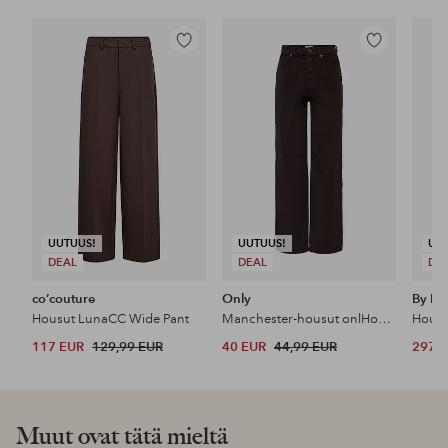
Lisää
Lisää
suosikkeihin
suosikkeihin
UUTUUS!
UUTUUS!
UU
DEAL
DEAL
DE
co’couture
Only
By Ma
Housut LunaCC Wide Pant
Manchester-housut onlHope Global HW Wide Cord Pnt
117 EUR
129,99 EUR
40 EUR
44,99 EUR
297 
Muut ovat tätä mieltä