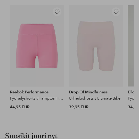
Lisää
Lisää
suosikkeihin
suosikkeihin
Reebok Performance
Drop Of Mindfulness
Ellos
Pyöräilyshortsit Hampton Hi.ri Shorts
Urheilushortsit Ultimate Bike
Pyöräi
44,95 EUR
39,95 EUR
34,99
Suosikit juuri nyt