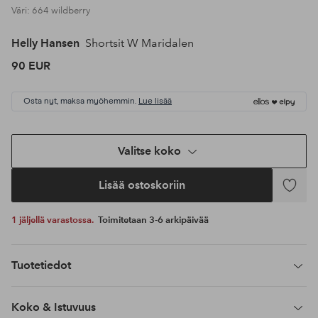
Väri: 664 wildberry
Helly Hansen
Shortsit W Maridalen
90 EUR
Osta nyt, maksa myöhemmin.
Lue lisää
Valitse koko
Lisää ostoskoriin
Lisää
suosikke
1 jäljellä varastossa.
Toimitetaan 3-6 arkipäivää
Tuotetiedot
Koko & Istuvuus