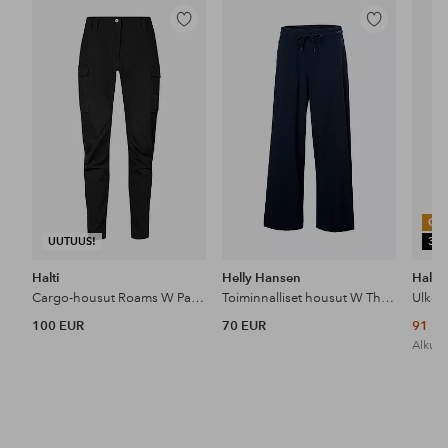
Lisää
Lisää
suosikkeihin
suosikkeihin
OU
UUTUUS!
30
Halti
Helly Hansen
Halti
Cargo-housut Roams W Pants
Toiminnalliset housut W Thalia Wide
100 EUR
70 EUR
91 E
Alkupe