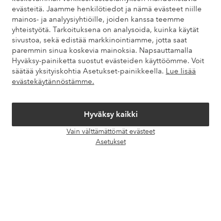
evästeitä. Jaamme henkilötiedot ja nämä evästeet niille
Omat sivut
mainos- ja analyysiyhtiöille, joiden kanssa teemme
yhteistyötä. Tarkoituksena on analysoida, kuinka käytät
sivustoa, sekä edistää markkinointiamme, jotta saat
Tietoa Elloksesta
paremmin sinua koskevia mainoksia. Napsauttamalla
Hyväksy-painiketta suostut evästeiden käyttöömme. Voit
säätää yksityiskohtia Asetukset-painikkeella.
Lue lisää
Palvelumme
evästekäytännöstämme.
Ehdot
Hyväksy kaikki
Ystävät
Vain välttämättömät evästeet
Avaa
Asetukset
chat-
laati
Turvalliset maksut – maksa nyt tai erissä
Haluatko tietää
lisää maksuvaihtoehdoistamme
?
elpy
elpy