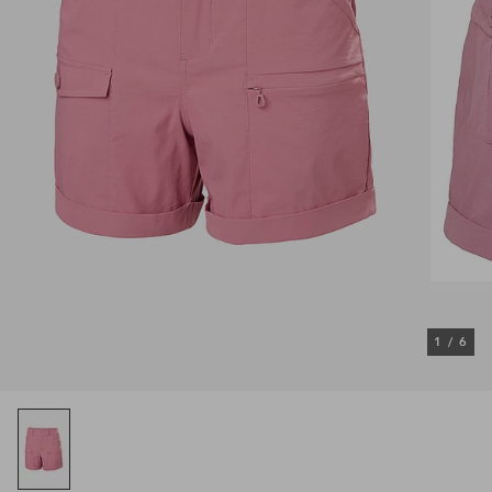
1
/
6