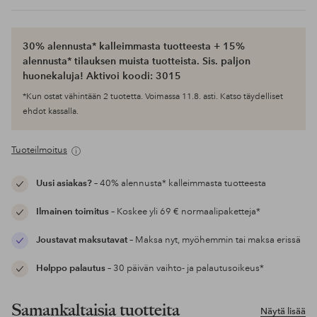
30% alennusta* kalleimmasta tuotteesta + 15%
alennusta* tilauksen muista tuotteista. Sis. paljon
huonekaluja! Aktivoi koodi: 3015
*Kun ostat vähintään 2 tuotetta. Voimassa 11.8. asti. Katso täydelliset
ehdot kassalla.
Tuoteilmoitus
Uusi asiakas?
– 40% alennusta* kalleimmasta tuotteesta
Ilmainen toimitus
– Koskee yli 69 € normaalipaketteja*
Joustavat maksutavat
– Maksa nyt, myöhemmin tai maksa erissä
Helppo palautus
– 30 päivän vaihto- ja palautusoikeus*
Samankaltaisia tuotteita
Näytä lisää