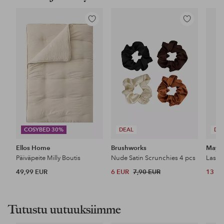
Lisää
Lisää
suosikkeihin
suosikkeihin
COSYBED 30%
DEAL
DE
Ellos Home
Brushworks
Maybe
Päiväpeite Milly Boutis
Nude Satin Scrunchies 4 pcs
49,99 EUR
6 EUR
7,90 EUR
13 E
Tutustu uutuuksiimme