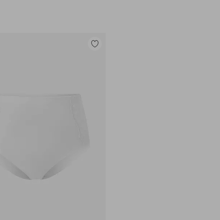
Lisää
suosikkeihin