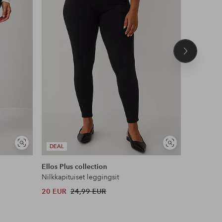
Seuraava
tuote
Näytä
Näytä
DEAL
DEAL
samankaltaisia
samankaltaisia
Ellos Plus collection
Ellos Col
Nilkkapituiset leggingsit
Leggingsi
20 EUR
24,99 EUR
17 EUR