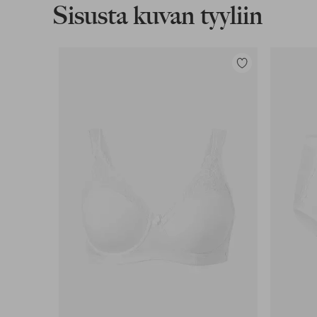
Sisusta kuvan tyyliin
Lisää
suosikkeihin