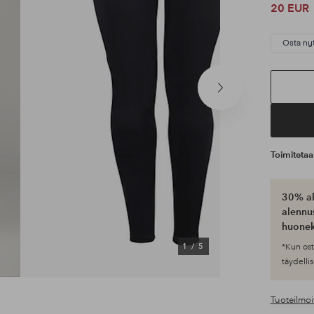
20 EUR
Osta ny
Seuraava
tuote
Toimiteta
30% al
alennus
huonek
1
/
5
*Kun ost
täydellis
Tuoteilmoi