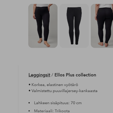
Leggingsit
/
Ellos Plus collection
• Korkea, elastinen vyötärö
• Valmistettu puuvillajersey-kankaasta
Lahkeen sisäpituus: 70 cm
Materiaali: Trikoota