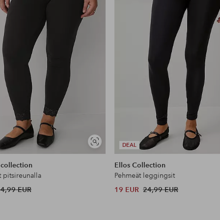
Näytä
DEAL
samankaltaisia
 collection
Ellos Collection
 pitsireunalla
Pehmeät leggingsit
24,99 EUR
19 EUR
24,99 EUR