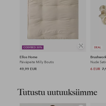
Näytä
COSYBED 30%
DEAL
samankaltaisia
Ellos Home
Brushwor
Päiväpeite Milly Boutis
Nude Sati
49,99 EUR
6 EUR
7,
Tutustu uutuuksiimme