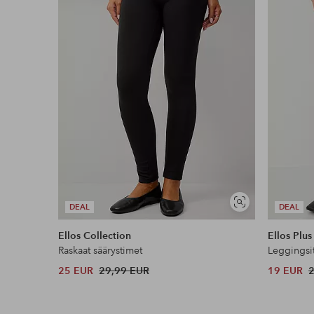
Edullisimmat maksutapamme
Lue lisää
Näytä
DEAL
DEAL
samankaltaisia
Ellos Collection
Ellos Plus
Raskaat säärystimet
Leggingsit
25 EUR
29,99 EUR
19 EUR