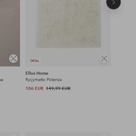
Seuraava
tuote
UUTUUS!
Näytä
Näytä
DEAL
DEAL
samankaltaisia
samankaltaisia
Ellos Home
Name it
aa
Ryijymatto Potenza
Leggingsi
106 EUR
149,99 EUR
12 EUR