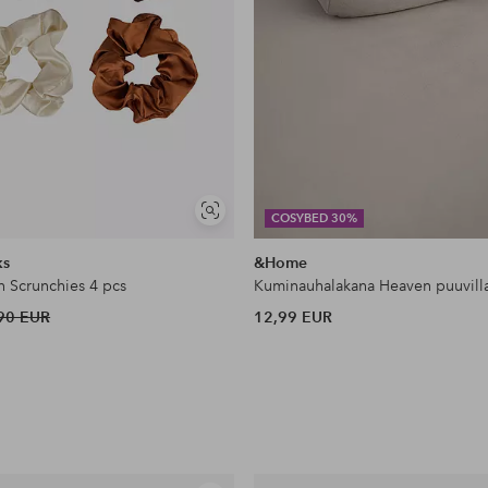
Näytä
COSYBED 30%
samankaltaisia
ks
&Home
n Scrunchies 4 pcs
Kuminauhalakana Heaven puuvill
90 EUR
12,99 EUR