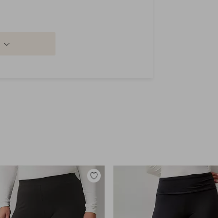
Lisää
suosikkeihin