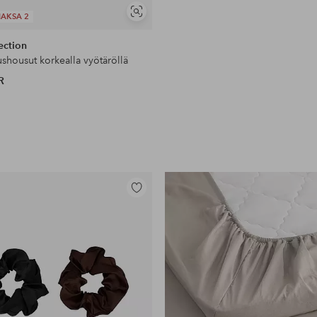
Näytä
MAKSA 2
samankaltaisia
ection
ushousut korkealla vyötäröllä
R
Lisää
suosikkeihin