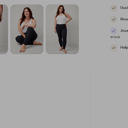
Uusi
Ilma
Jous
erissä
Help