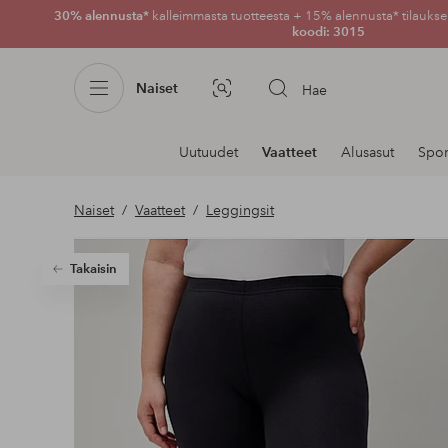
30% alennusta*
kalleimmasta tuotteesta + 15% alennusta* tilauksen
koodi: 3015
Naiset
Hae
Kuvahaku
Navigointi
Uutuudet
Vaatteet
Alusasut
Spor
osastoilla
Naiset
Vaatteet
Leggingsit
Takaisin