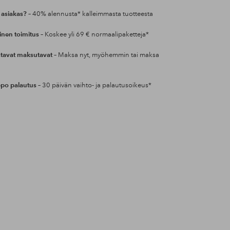
 asiakas?
– 40% alennusta* kalleimmasta tuotteesta
inen toimitus
– Koskee yli 69 € normaalipaketteja*
tavat maksutavat
– Maksa nyt, myöhemmin tai maksa
po palautus
– 30 päivän vaihto- ja palautusoikeus*