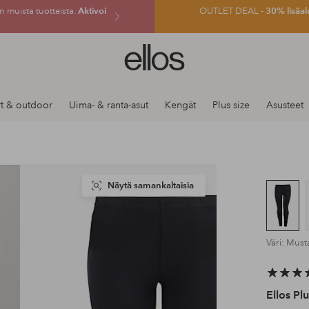
 muista tuotteista.
Aktivoi
OUTLET DEAL -
30% lisäal
Ellos-
logo
–
siirry
t & outdoor
Uima- & ranta-asut
Kengät
Plus size
Asusteet
aloitussivulle
Näytä samankaltaisia
Väri: Mus
Ellos Plu