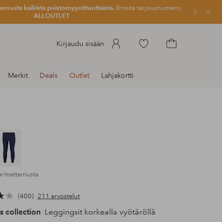
ennusta kaikista poistomyyntituotteista.
Ilmoita tarjousnumero:
Sulje
ALLOUTLET
Siirry
Kirjaudu sisään
merkittyihin
Siirry
suosikkituotteisiin
ostoskoriin
Merkit
Deals
Outlet
Lahjakortti
ta/mattamusta
400
211 arvostelut
s collection
Leggingsit korkealla vyötäröllä