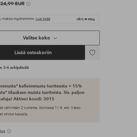
24,99 EUR
t, maksa myöhemmin.
Lue lisää
Valitse koko
Lisää ostoskoriin
Lisää
suosikkeihin
an 3-6 arkipäivää
ennusta* kalleimmasta tuotteesta + 15%
ta* tilauksen muista tuotteista. Sis. paljon
aluja! Aktivoi koodi: 3015
at vähintään 2 tuotetta. Voimassa 11.8. asti. Katso
et ehdot kassalla.
tus