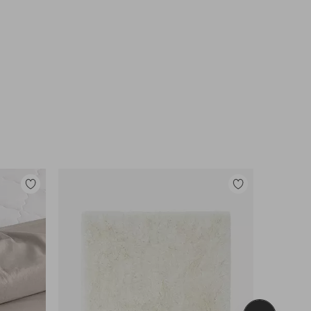
Lisää
Lisää
suosikkeihin
suosikkeihin