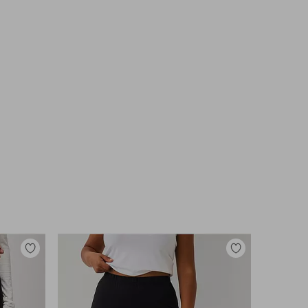
Lisää
Lisää
suosikkeihin
suosikkeihin