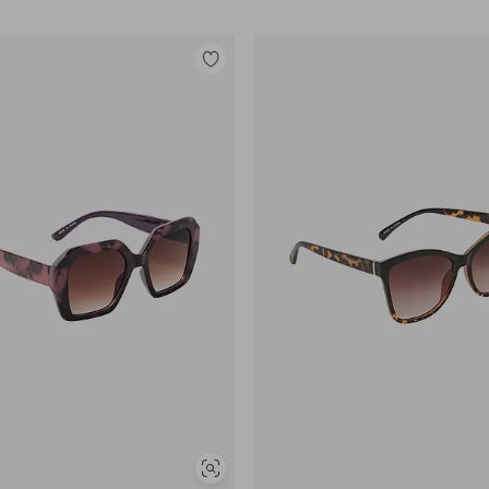
Lisää
suosikkeihin
Näytä