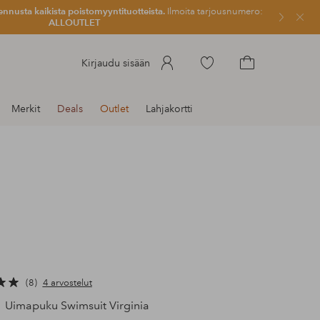
ennusta kaikista poistomyyntituotteista.
Ilmoita tarjousnumero:
Sulje
ALLOUTLET
Siirry
Kirjaudu sisään
merkittyihin
Siirry
suosikkituotteisiin
ostoskoriin
Merkit
Deals
Outlet
Lahjakortti
8
4 arvostelut
Uimapuku Swimsuit Virginia