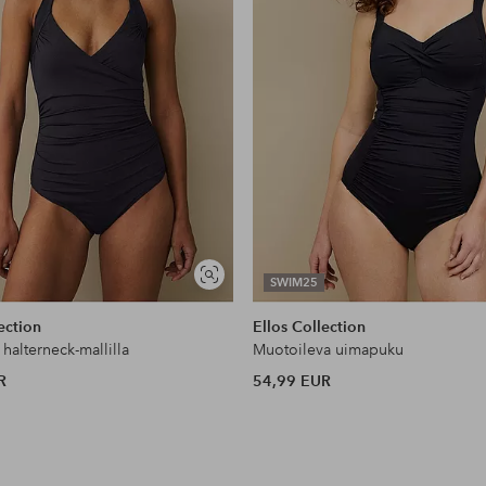
Näytä
SWIM25
samankaltaisia
ection
Ellos Collection
halterneck-mallilla
Muotoileva uimapuku
R
54,99 EUR