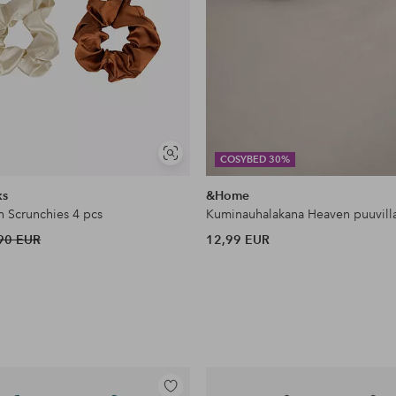
Näytä
COSYBED 30%
samankaltaisia
ks
&Home
n Scrunchies 4 pcs
Kuminauhalakana Heaven puuvill
90 EUR
12,99 EUR
Lisää