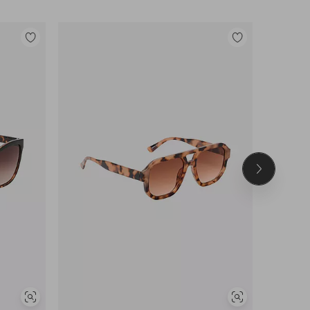
Lisää
Lisää
suosikkeihin
suosikkeihin
Seuraava
tuote
Näytä
Näytä