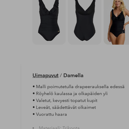
Uimapuvut
/
Damella
• Malli poimutetulla drapeerauksella edessä
• Röyhelö kaulassa ja olkapäiden yli
• Valetut, kevyesti topatut kupit
• Leveät, säädettävät olkaimet
• Vuorattu haara
Materiaali: Trikoota