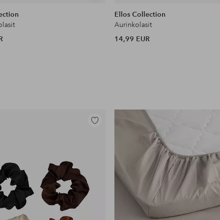
samankaltaisia
ection
Ellos Collection
olasit
Aurinkolasit
R
14,99 EUR
Lisää
suosikkeihin