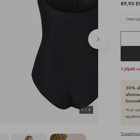
89,90 E
Osta ny
Seuraava
tuote
2 jäljellä
30% al
alennus
huonek
1
/
6
*Kun ost
täydellis
Tuoteilmoi