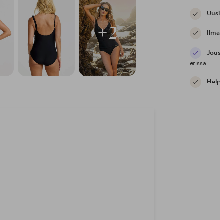
Uusi
+2
Ilma
Jous
erissä
Help