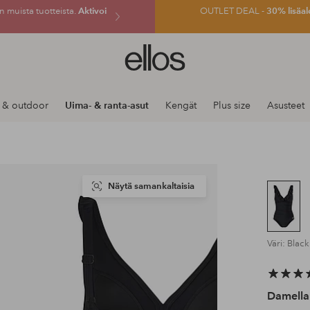
 muista tuotteista.
Aktivoi
OUTLET DEAL -
30% lisäal
Ellos-
logo
–
siirry
 & outdoor
Uima- & ranta-asut
Kengät
Plus size
Asusteet
aloitussivulle
Näytä samankaltaisia
Väri: Black
Damella