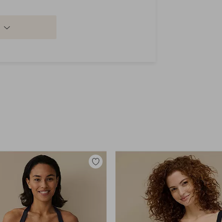
a
Lisää
suosikkeihin