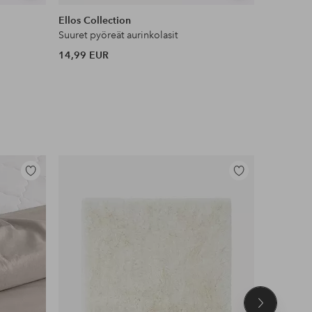
samankaltaisia
samankaltaisia
Ellos Collection
Hawaiian 
Suuret pyöreät aurinkolasit
14,99 EUR
18 EUR
Lisää
Lisää
suosikkeihin
suosikkeihin
Seuraava