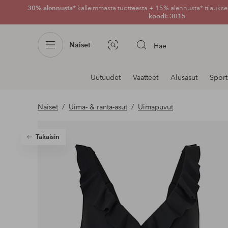
30% alennusta*
kalleimmasta tuotteesta + 15% alennusta* tilauksen
koodi: 3015
Naiset
Hae
Kuvahaku
Navigointi
Uutuudet
Vaatteet
Alusasut
Sport
osastoilla
Naiset
Uima- & ranta-asut
Uimapuvut
Takaisin