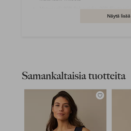
Materiaali: 80% Polyamidia, 20% Elastaani
Näytä lisää
Peseminen: Käsinpesu
Tuotenumero: 2077230-01-36
Lataa korkearesoluutioinen kuva
Ilmainen toimitus
Koskee yli 69 € normaalipaketteja
Samankaltaisia tuotteita
Lue lisää
Lisää
suosikkeihin
Lasku & Tili
Edullisimmat maksutapamme
Lue lisää