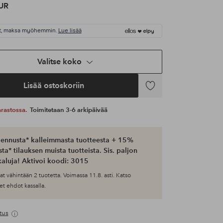
UR
t, maksa myöhemmin.
Lue lisää
Valitse koko
Lisää ostoskoriin
Lisää
suosikkeihin
 varastossa.
Toimitetaan 3-6 arkipäivää
ennusta* kalleimmasta tuotteesta + 15%
ta* tilauksen muista tuotteista. Sis. paljon
aluja! Aktivoi koodi: 3015
at vähintään 2 tuotetta. Voimassa 11.8. asti. Katso
et ehdot kassalla.
tus