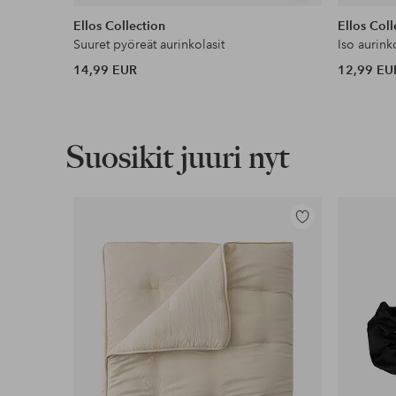
samankaltaisia
Ellos Collection
Ellos Coll
Suuret pyöreät aurinkolasit
Iso aurink
14,99 EUR
12,99 EU
Suosikit juuri nyt
Lisää
suosikkeihin