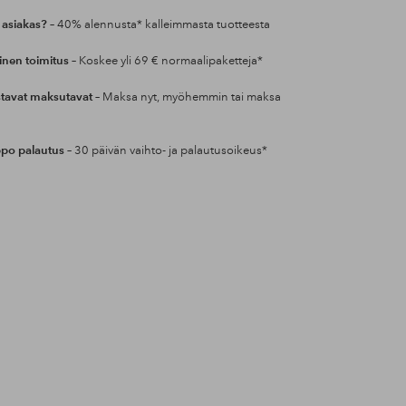
 asiakas?
– 40% alennusta* kalleimmasta tuotteesta
inen toimitus
– Koskee yli 69 € normaalipaketteja*
tavat maksutavat
– Maksa nyt, myöhemmin tai maksa
po palautus
– 30 päivän vaihto- ja palautusoikeus*