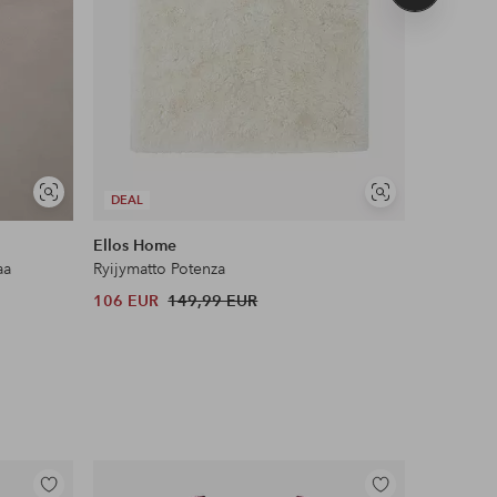
tuote
Näytä
Näytä
DEAL
DEAL
samankaltaisia
samankaltaisia
Ellos Home
Maybelli
aa
Ryijymatto Potenza
Lash Sens
106 EUR
149,99 EUR
13 EUR
Lisää
Lisää