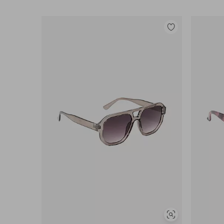
Lisää
suosikkeihin
Näytä