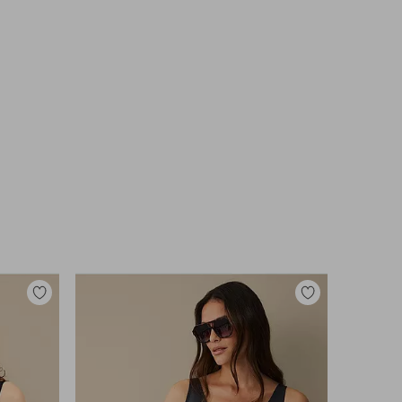
Lisää
Lisää
suosikkeihin
suosikkeihin