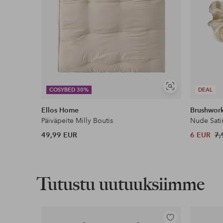
Näytä
COSYBED 30%
DEAL
samankaltaisia
Ellos Home
Brushwor
Päiväpeite Milly Boutis
Nude Sati
49,99 EUR
6 EUR
7,
Tutustu uutuuksiimme
Lisää