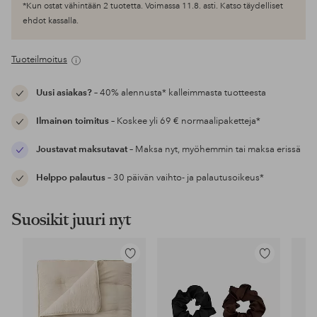
*Kun ostat vähintään 2 tuotetta. Voimassa 11.8. asti. Katso täydelliset
ehdot kassalla.
Tuoteilmoitus
Uusi asiakas?
– 40% alennusta* kalleimmasta tuotteesta
Ilmainen toimitus
– Koskee yli 69 € normaalipaketteja*
Joustavat maksutavat
– Maksa nyt, myöhemmin tai maksa erissä
Helppo palautus
– 30 päivän vaihto- ja palautusoikeus*
Suosikit juuri nyt
Lisää
Lisää
suosikkeihin
suosikkeihin