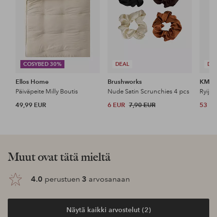
COSYBED 30%
DEAL
DE
Ellos Home
Brushworks
KM H
Päiväpeite Milly Boutis
Nude Satin Scrunchies 4 pcs
Ryijy
49,99 EUR
6 EUR
7,90 EUR
53 E
Tutustu uutuuksiimme
Lisää
Lisää
suosikkeihin
suosikkeihin