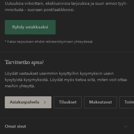
Helppo palautus
30 päivän palautusoikeus*
Koskee yli 69 EUR
Säästät toimituskulut
normaalipakettia
Maksa myöhemmin
Maksa elpyllä. Lue lisää kassalla.
Saat pakettisi tavallista nopeammalla
Express
toimituksella
Ensiostoksesi? Saat kalleimmasta tuotteesta –
40%*.
Uutuuksia viikoittain, eksklusiivisia tarjouksia ja suuri annos tyyli-
innoitusta – suoraan postilaatikkoosi.