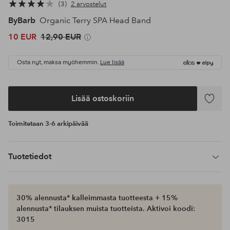
3
2 arvostelut
ByBarb
Organic Terry SPA Head Band
10 EUR
12,90 EUR
Osta nyt, maksa myöhemmin.
Lue lisää
Lisää ostoskoriin
Lisää
suosikke
Toimitetaan 3-6 arkipäivää
Tuotetiedot
30% alennusta* kalleimmasta tuotteesta + 15%
alennusta* tilauksen muista tuotteista. Aktivoi koodi:
3015