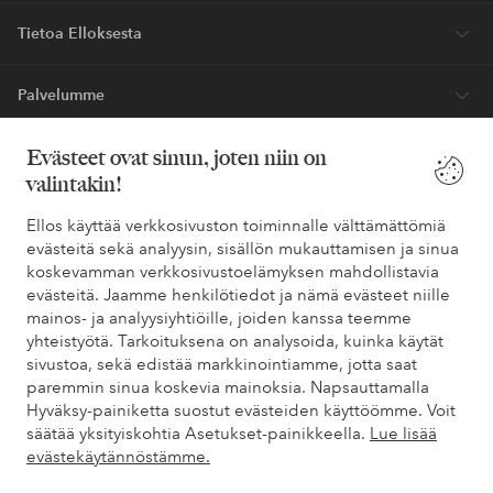
Ryhdy asiakkaaksi
* Katso tarjouksen ehdot rekisteröitymisen yhteydessä
Evästeet ovat sinun, joten niin on
valintakin!
Tarvitsetko apua?
Ellos käyttää verkkosivuston toiminnalle välttämättömiä
Löydät vastaukset useimmin kysyttyihin kysymyksiin usein
evästeitä sekä analyysin, sisällön mukauttamisen ja sinua
kysytyistä kysymyksistä. Löydät myös tietoa siitä, miten voit ottaa
koskevamman verkkosivustoelämyksen mahdollistavia
meihin yhteyttä.
evästeitä. Jaamme henkilötiedot ja nämä evästeet niille
mainos- ja analyysiyhtiöille, joiden kanssa teemme
Asiakaspalvelu
Tilaukset
Maksutavat
Toim
yhteistyötä. Tarkoituksena on analysoida, kuinka käytät
sivustoa, sekä edistää markkinointiamme, jotta saat
paremmin sinua koskevia mainoksia. Napsauttamalla
Hyväksy-painiketta suostut evästeiden käyttöömme. Voit
Omat sivut
säätää yksityiskohtia Asetukset-painikkeella.
Lue lisää
evästekäytännöstämme.
Tietoa Elloksesta