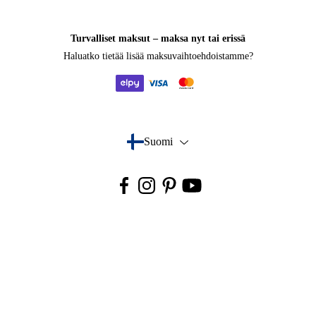
Turvalliset maksut – maksa nyt tai erissä
Haluatko tietää
lisää maksuvaihtoehdoistamme
?
elpy
visa
mastercard
Suomi
- Valitse maa
Facebook
Instagram
Pinterest
Youtube