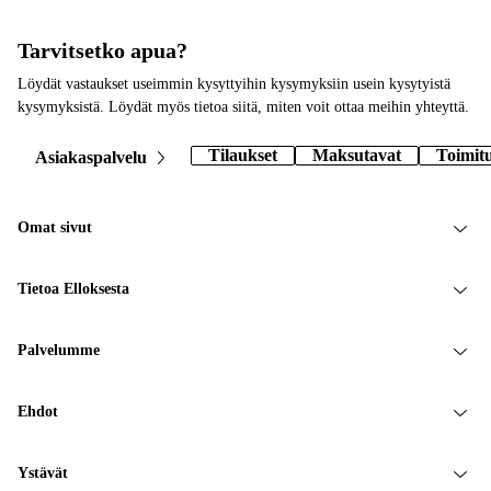
Tarvitsetko apua?
Löydät vastaukset useimmin kysyttyihin kysymyksiin usein kysytyistä
kysymyksistä. Löydät myös tietoa siitä, miten voit ottaa meihin yhteyttä.
Tilaukset
Maksutavat
Toimit
Asiakaspalvelu
Omat sivut
Tietoa Elloksesta
Palvelumme
Ehdot
Ystävät