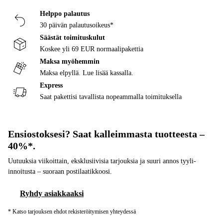
Helppo palautus
30 päivän palautusoikeus*
Säästät toimituskulut
Koskee yli 69 EUR normaalipakettia
Maksa myöhemmin
Maksa elpyllä. Lue lisää kassalla.
Express
Saat pakettisi tavallista nopeammalla toimituksella
Ensiostoksesi? Saat kalleimmasta tuotteesta –
40%*.
Uutuuksia viikoittain, eksklusiivisia tarjouksia ja suuri annos tyyli-
innoitusta – suoraan postilaatikkoosi.
Ryhdy asiakkaaksi
* Katso tarjouksen ehdot rekisteröitymisen yhteydessä