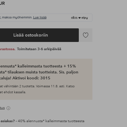
UR
t, maksa myöhemmin.
Lue lisää
Lisää ostoskoriin
Lisää
suosikkeihin
 varastossa.
Toimitetaan 3-6 arkipäivää
ennusta* kalleimmasta tuotteesta + 15%
ta* tilauksen muista tuotteista. Sis. paljon
aluja! Aktivoi koodi: 3015
at vähintään 2 tuotetta. Voimassa 11.8. asti. Katso
et ehdot kassalla.
tus
 asiakas?
– 40% alennusta* kalleimmasta tuotteesta