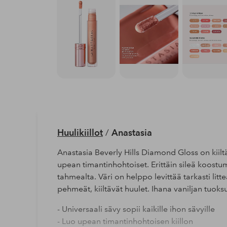
Huulikiillot
/
Anastasia
Anastasia Beverly Hills Diamond Gloss on kiiltä
upean timantinhohtoiset. Erittäin sileä koostum
tahmealta. Väri on helppo levittää tarkasti litt
pehmeät, kiiltävät huulet. Ihana vaniljan tuoksu
- Universaali sävy sopii kaikille ihon sävyille
- Luo upean timantinhohtoisen kiillon