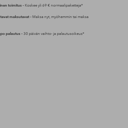
inen toimitus
– Koskee yli 69 € normaalipaketteja*
tavat maksutavat
– Maksa nyt, myöhemmin tai maksa
po palautus
– 30 päivän vaihto- ja palautusoikeus*