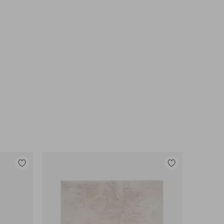
Lisää
Lisää
suosikkeihin
suosikkeihin