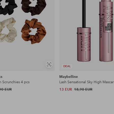
Näytä
DEAL
samankaltaisia
ks
Maybelline
n Scrunchies 4 pcs
Lash Sensational Sky High Mascar
90 EUR
13 EUR
18,90 EUR