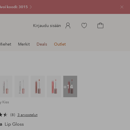
ivoi koodi: 3015
Sulje
Siirry
Kirjaudu sisään
merkittyihin
Siirry
suosikkituotteisiin
ostoskoriin
Miehet
Merkit
Deals
Outlet
+14
y Kiss
8
3 arvostelut
a
Lip Gloss