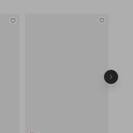
Lisää
Lisää
suosikkeihin
suosikkeihin
Seuraava
tuote