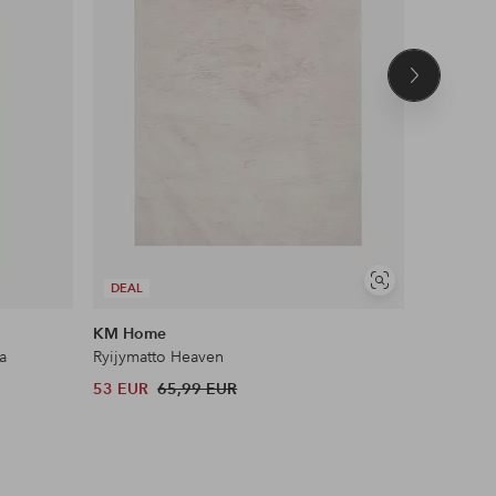
Seuraava
tuote
UUTUUS!
Näytä
DEAL
DEAL
samankaltaisia
KM Home
Ellos Plus
a
Ryijymatto Heaven
Top Peplu
53 EUR
65,99 EUR
28 EUR