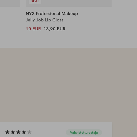
DEAL
NYX Professional Makeup
CLE
Jelly Job Lip Gloss
Melting L
10 EUR
13,90 EUR
32,29 EU
Vahvistettu ostaja