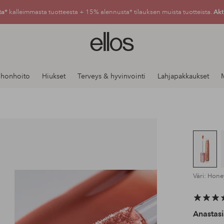
ta*
kalleimmasta tuotteesta + 15% alennusta* tilauksen muista tuotteista.
Akt
Ellos-
logo
–
siirry
Ihonhoito
Hiukset
Terveys & hyvinvointi
Lahjapakkaukset
aloitussivulle
Väri: Hone
Anastasi