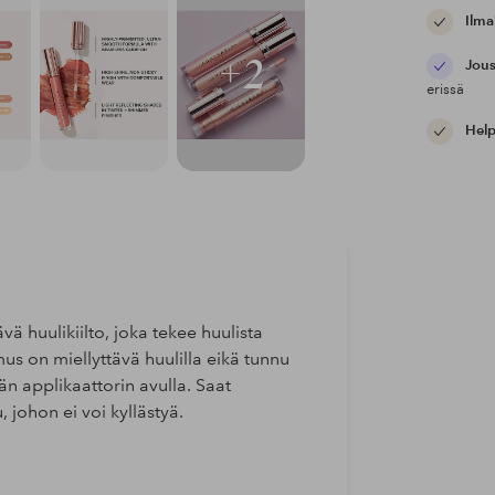
Ilma
+2
Jous
erissä
Help
vä huulikiilto, joka tekee huulista
us on miellyttävä huulilla eikä tunnu
eän applikaattorin avulla. Saat
, johon ei voi kyllästyä.