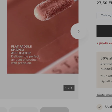
27,50 E
Osta ny
Seuraava
tuote
2 jäljellä
30% al
alennus
huonek
*Kun ost
täydellis
1
/
6
Tuoteilmoi
Uusi