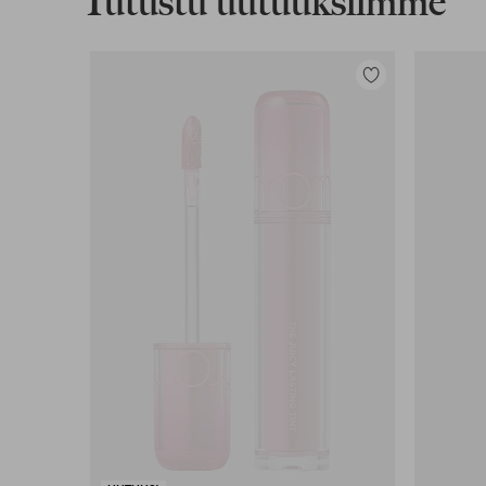
Tutustu uutuuksiimme
Lisää
suosikkeihin