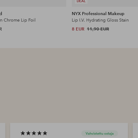
DEAL
d
NYX Professional Makeup
 Chrome Lip Foil
Lip I.V. Hydrating Gloss Stain
R
8 EUR
11,90 EUR
Vahvistettu ostaja