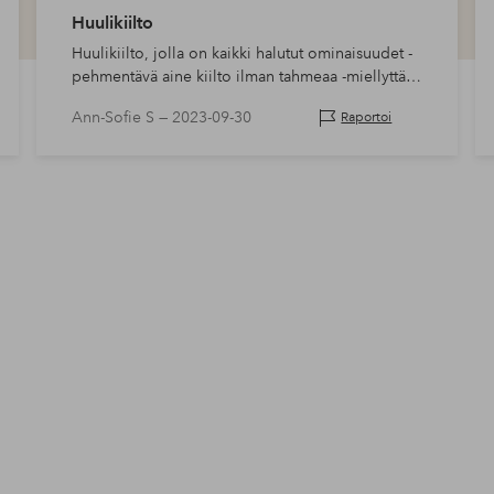
Huulikiilto
Huulikiilto, jolla on kaikki halutut ominaisuudet -
pehmentävä aine kiilto ilman tahmeaa -miellyttävä
maku ja tuoksu
Ann-Sofie S —
2023-09-30
Raportoi