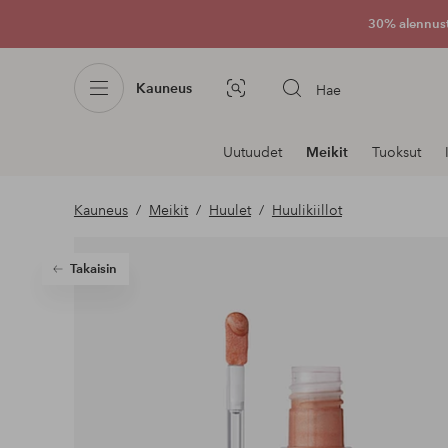
30% alennus
Kauneus
Hae
Kuvahaku
Navigointi
Uutuudet
Meikit
Tuoksut
osastoilla
Kauneus
Meikit
Huulet
Huulikiillot
Takaisin