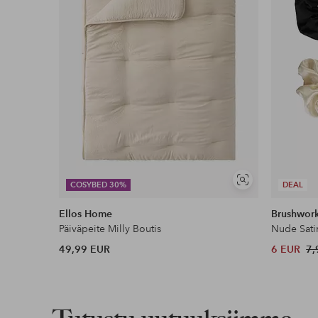
Ilmainen toimitus
Koskee yli 69 € normaalipaketteja
Lue lisää
Lasku & Tili
Edullisimmat maksutapamme
Näytä
COSYBED 30%
DEAL
Lue lisää
samankaltaisia
Ellos Home
Brushwor
Päiväpeite Milly Boutis
Nude Sati
49,99 EUR
6 EUR
7,